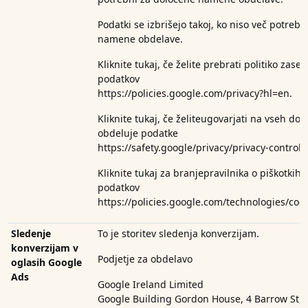
Podatki se izbrišejo takoj, ko niso več potreb
namene obdelave.
Kliknite tukaj, če želite prebrati politiko zas
podatkov
https://policies.google.com/privacy?hl=en.
Kliknite tukaj, če želite
ugovarjati na vseh dom
obdeluje
podatke
https://safety.google/privacy/privacy-controls
Kliknite tukaj za branje
pravilnika o piškotkih
podatkov
https://policies.google.com/technologies/coo
Sledenje
To je storitev sledenja konverzijam.
konverzijam v
Podjetje za obdelavo
oglasih Google
Ads
Google Ireland Limited
Google Building Gordon House, 4 Barrow St, 