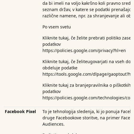
da bi imeli na voljo kakršno koli pravno sreds
seznam držav, v katere se podatki prenašajo. 
različne namene, npr. za shranjevanje ali obd
Po vsem svetu
Kliknite tukaj, če želite prebrati politiko zas
podatkov
https://policies.google.com/privacy?hl=en
Kliknite tukaj, če želite
ugovarjati na vseh dom
obdeluje podatke
https://tools.google.com/dlpage/gaoptout?hl
Kliknite tukaj za branje
pravilnika o piškotkih
podatkov
https://policies.google.com/technologies/coo
Facebook Pixel
To je tehnologija sledenja, ki jo ponuja Faceb
druge Facebookove storitve, na primer Face
Audiences.