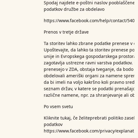
Spodaj najdete e-poštni naslov pooblaščene 
podatkov družbe za obdelavo
https://www.facebook.com/help/contact/540
Prenos v tretje države
Ta storitev lahko zbrane podatke prenese v d
Upoštevajte, da lahko ta storitev prenese po
unije in Evropskega gospodarskega prostora t
zagotavlja ustrezne ravni varstva podatkov. Č
prenesejo v ZDA, obstaja tveganje, da bodo 
obdelovali ameriški organi za namene spreml
da bi imeli na voljo kakršno koli pravno sreds
seznam držav, v katere se podatki prenašajo. 
različne namene, npr. za shranjevanje ali obd
Po vsem svetu
Kliknite tukaj, če želite
prebrati politiko zaseb
podatkov
https://www.facebook.com/privacy/explanati