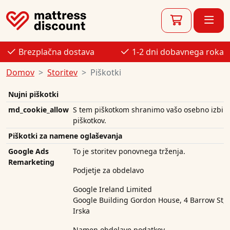
Brezplačna dostava
1-2 dni dobavnega roka
Domov
Storitev
Piškotki
Nujni piškotki
md_cookie_allow
S tem piškotkom shranimo vašo osebno izbiro
piškotkov.
Piškotki za namene oglaševanja
Google Ads
To je storitev ponovnega trženja.
Remarketing
Podjetje za obdelavo
Google Ireland Limited
Google Building Gordon House, 4 Barrow St, 
Irska
Namen obdelave podatkov