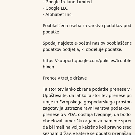
- Google Ireland Limited
- Google LLC
- Alphabet Inc.
Pooblaščena oseba za varstvo podatkov podjet
podatke
Spodaj najdete e-poštni naslov pooblaščene 
podatkov podjetja, ki obdeluje podatke.
https://support.google.com/policies/trouble
hl=en
Prenos v tretje države
Ta storitev lahko zbrane podatke prenese v d
Upoštevajte, da lahko ta storitev prenese po
unije in Evropskega gospodarskega prostora t
zagotavlja ustrezne ravni varstva podatkov. Č
prenesejo v ZDA, obstaja tveganje, da bodo 
obdelovali ameriški organi za namene spreml
da bi imeli na voljo kakršno koli pravno sreds
seznam držav, v katere se podatki prenašajo. 