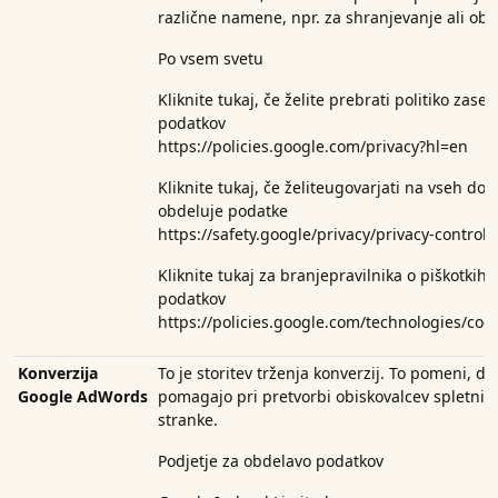
različne namene, npr. za shranjevanje ali obd
Po vsem svetu
Kliknite tukaj, če želite prebrati politiko zas
podatkov
https://policies.google.com/privacy?hl=en
Kliknite tukaj, če želite
ugovarjati na vseh dom
obdeluje podatke
https://safety.google/privacy/privacy-controls
Kliknite tukaj za branje
pravilnika o piškotkih
podatkov
https://policies.google.com/technologies/coo
Konverzija
To je storitev trženja konverzij. To pomeni, da
Google AdWords
pomagajo pri pretvorbi obiskovalcev spletnih s
stranke.
Podjetje za obdelavo podatkov