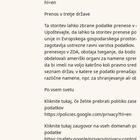
hl=en
Prenos v tretje države
Ta storitev lahko zbrane podatke prenese v d
Upoštevajte, da lahko ta storitev prenese po
unije in Evropskega gospodarskega prostora t
zagotavlja ustrezne ravni varstva podatkov. Č
prenesejo v ZDA, obstaja tveganje, da bodo 
obdelovali ameriški organi za namene spreml
da bi imeli na voljo kakršno koli pravno sreds
seznam držav, v katere se podatki prenašajo. 
različne namene, npr. za shranjevanje ali obd
Po vsem svetu
Kliknite tukaj, če želite prebrati politiko zas
podatkov
https://policies.google.com/privacy?hl=en
Kliknite tukaj za
ugovor na vseh domenah podje
podatke
https://safety.google/privacy/privacy-controls