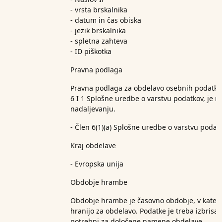
- vrsta brskalnika
- datum in čas obiska
- jezik brskalnika
- spletna zahteva
- ID piškotka
Pravna podlaga
Pravna podlaga za obdelavo osebnih podatkov,
6 I 1 Splošne uredbe o varstvu podatkov, je 
nadaljevanju.
- Člen 6(1)(a) Splošne uredbe o varstvu podat
Kraj obdelave
- Evropska unija
Obdobje hrambe
Obdobje hrambe je časovno obdobje, v kater
hranijo za obdelavo. Podatke je treba izbrisati
potrebni za določene namene obdelave.