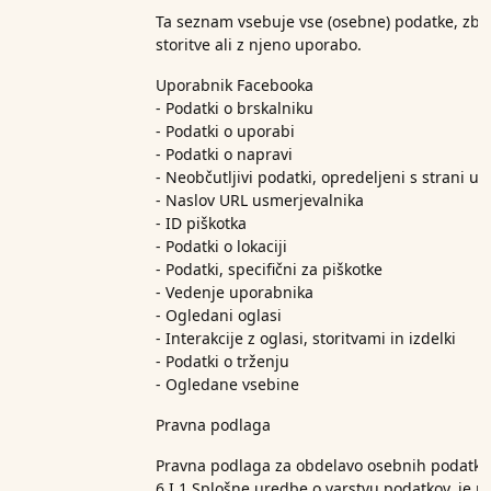
Ta seznam vsebuje vse (osebne) podatke, zbr
storitve ali z njeno uporabo.
Uporabnik Facebooka
- Podatki o brskalniku
- Podatki o uporabi
- Podatki o napravi
- Neobčutljivi podatki, opredeljeni s strani u
- Naslov URL usmerjevalnika
- ID piškotka
- Podatki o lokaciji
- Podatki, specifični za piškotke
- Vedenje uporabnika
- Ogledani oglasi
- Interakcije z oglasi, storitvami in izdelki
- Podatki o trženju
- Ogledane vsebine
Pravna podlaga
Pravna podlaga za obdelavo osebnih podatkov,
6 I 1 Splošne uredbe o varstvu podatkov, je 