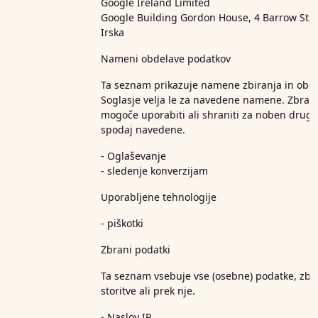
Google Ireland Limited
Google Building Gordon House, 4 Barrow St, 
Irska
Nameni obdelave podatkov
Ta seznam prikazuje namene zbiranja in obde
Soglasje velja le za navedene namene. Zbran
mogoče uporabiti ali shraniti za noben drug
spodaj navedene.
- Oglaševanje
- sledenje konverzijam
Uporabljene tehnologije
- piškotki
Zbrani podatki
Ta seznam vsebuje vse (osebne) podatke, zbr
storitve ali prek nje.
- Naslov IP