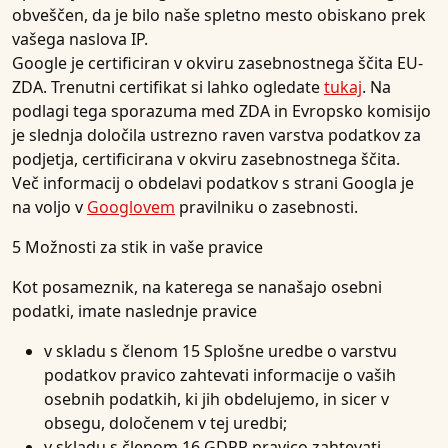
obveščen, da je bilo naše spletno mesto obiskano prek
vašega naslova IP.
Google je certificiran v okviru zasebnostnega ščita EU-
ZDA. Trenutni certifikat si lahko ogledate
tukaj
. Na
podlagi tega sporazuma med ZDA in Evropsko komisijo
je slednja določila ustrezno raven varstva podatkov za
podjetja, certificirana v okviru zasebnostnega ščita.
Več informacij o obdelavi podatkov s strani Googla je
na voljo v
Googlovem
pravilniku o zasebnosti.
5 Možnosti za stik in vaše pravice
Kot posameznik, na katerega se nanašajo osebni
podatki, imate naslednje pravice
v skladu s členom 15 Splošne uredbe o varstvu
podatkov pravico zahtevati informacije o vaših
osebnih podatkih, ki jih obdelujemo, in sicer v
obsegu, določenem v tej uredbi;
v skladu s členom 16 GDPR pravico zahtevati