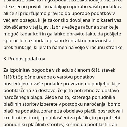
ste izrecno privolili v nadaljnjo uporabo vaših podatkov
ali če si pridržujemo pravico do uporabe podatkov v
večjem obsegu, ki je zakonsko dovoljena in o kateri vas
obveščamo v tej izjavi. Izbris vašega računa stranke je
mogoč kadar koli in ga lahko opravite tako, da pošljete
sporočilo na spodaj opisano kontaktno možnost ali
prek funkcije, ki je v ta namen na voljo v računu stranke.
3. Prenos podatkov
Za izpolnitev pogodbe v skladu s členom 6(1), stavek
1(1)(b) Splošne uredbe o varstvu podatkov
posredujemo vaše podatke prevoznemu podjetju, ki je
pooblaščeno za dostavo, če je to potrebno za dostavo
naročenega blaga. Glede na to, katerega ponudnika
plačilnih storitev izberete v postopku naročanja, bomo
plačilne podatke, zbrane za obdelavo plačil, posredovali
kreditni instituciji, pooblaščeni za plačilo, in po potrebi
ponudniku plačilnih storitev, ki smo ga pooblastili, ali