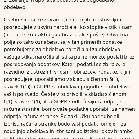
obdelavo
Osebne podatke zbiramo, če nam jih prostovoljno
posredujete v okviru naročila ali ko stopite v stik z nami
(npr. prek kontaktnega obrazca ali e-pošte). Obvezna
polja so tako označena, saj v teh primerih podatke
potrebujemo za obdelavo naročila ali za obdelavo
vašega stika, naročila ali stika pa ne morete poslati brez
posredovanja podatkov. Kateri podatki se zbirajo, je
razvidno iz ustreznih vnosnih obrazcev. Podatke, ki jih
posredujete, uporabljamo v skladu s členom 6(1),
stavek 1(1)(b) GDPR za obdelavo pogodbe in obdelavo
vaših poizvedb. Če ste v to privolili v skladu s členom
6(1), stavek 1(1), lit. a GDPR z odločitvijo za odprtje
računa stranke, bomo vaše podatke uporabili za namen
odprtja računa stranke. Po zaključku pogodbe ali
izbrisu računa stranke bodo vaši podatki omejeni za
nadaljnjo obdelavo in izbrisani po izteku rokov hrambe
v skladu z davčno in gospodarsko zakonodajo, razen če