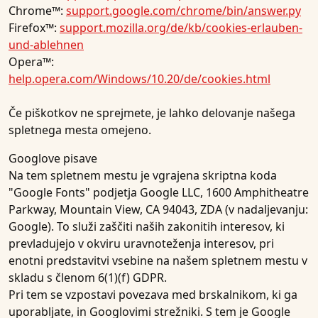
Chrome™:
support.google.com/chrome/bin/answer.py
Firefox™:
support.mozilla.org/de/kb/cookies-erlauben-
und-ablehnen
Opera™:
help.opera.com/Windows/10.20/de/cookies.html
Če piškotkov ne sprejmete, je lahko delovanje našega
spletnega mesta omejeno.
Googlove pisave
Na tem spletnem mestu je vgrajena skriptna koda
"Google Fonts" podjetja Google LLC, 1600 Amphitheatre
Parkway, Mountain View, CA 94043, ZDA (v nadaljevanju:
Google). To služi zaščiti naših zakonitih interesov, ki
prevladujejo v okviru uravnoteženja interesov, pri
enotni predstavitvi vsebine na našem spletnem mestu v
skladu s členom 6(1)(f) GDPR.
Pri tem se vzpostavi povezava med brskalnikom, ki ga
uporabljate, in Googlovimi strežniki. S tem je Google