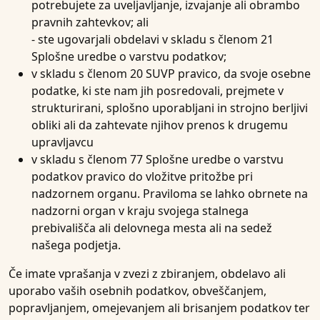
potrebujete za uveljavljanje, izvajanje ali obrambo
pravnih zahtevkov; ali
- ste ugovarjali obdelavi v skladu s členom 21
Splošne uredbe o varstvu podatkov;
v skladu s členom 20 SUVP pravico, da svoje osebne
podatke, ki ste nam jih posredovali, prejmete v
strukturirani, splošno uporabljani in strojno berljivi
obliki ali da zahtevate njihov prenos k drugemu
upravljavcu
v skladu s členom 77 Splošne uredbe o varstvu
podatkov pravico do vložitve pritožbe pri
nadzornem organu. Praviloma se lahko obrnete na
nadzorni organ v kraju svojega stalnega
prebivališča ali delovnega mesta ali na sedež
našega podjetja.
Če imate vprašanja v zvezi z zbiranjem, obdelavo ali
uporabo vaših osebnih podatkov, obveščanjem,
popravljanjem, omejevanjem ali brisanjem podatkov ter