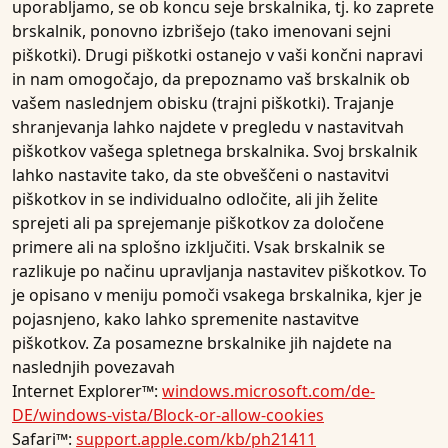
uporabljamo, se ob koncu seje brskalnika, tj. ko zaprete
brskalnik, ponovno izbrišejo (tako imenovani sejni
piškotki). Drugi piškotki ostanejo v vaši končni napravi
in nam omogočajo, da prepoznamo vaš brskalnik ob
vašem naslednjem obisku (trajni piškotki). Trajanje
shranjevanja lahko najdete v pregledu v nastavitvah
piškotkov vašega spletnega brskalnika. Svoj brskalnik
lahko nastavite tako, da ste obveščeni o nastavitvi
piškotkov in se individualno odločite, ali jih želite
sprejeti ali pa sprejemanje piškotkov za določene
primere ali na splošno izključiti. Vsak brskalnik se
razlikuje po načinu upravljanja nastavitev piškotkov. To
je opisano v meniju pomoči vsakega brskalnika, kjer je
pojasnjeno, kako lahko spremenite nastavitve
piškotkov. Za posamezne brskalnike jih najdete na
naslednjih povezavah
Internet Explorer™:
windows.microsoft.com/de-
DE/windows-vista/Block-or-allow-cookies
Safari™:
support.apple.com/kb/ph21411