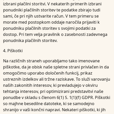
izbrani plačilni storitvi. V nekaterih primerih izbrani
ponudniki plačilnih storitev te podatke zbirajo tudi
sami, če pri njih ustvarite račun. V tem primeru se
morate med postopkom oddaje naročila prijaviti k
ponudniku plačilnih storitev s svojimi podatki za
dostop. Pri tem velja pravilnik o zasebnosti zadevnega
ponudnika plačilnih storitev.
4. Piškotki
Na različnih straneh uporabljamo tako imenovane
piškotke, da je obisk naše spletne strani privlačen in da
omogočimo uporabo določenih funkcij, prikaz
ustreznih izdelkov ali tržne raziskave. To služi varovanju
naših zakonitih interesov, ki prevladujejo v okviru
tehtanja interesov, pri optimizirani predstavitvi naše
ponudbe v skladu s členom 6(1) S. 1(1)(f) GDPR. Piškotki
so majhne besedilne datoteke, ki se samodejno
shranijo v vaši končni napravi. Nekateri piškotki, ki jih