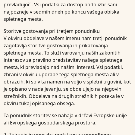
prevladujoči. Vsi podatki za dostop bodo izbrisani
najpozneje v sedmih dneh po koncu vašega obiska
spletnega mesta.
Storitve gostovanja pri tretjem ponudniku
V okviru obdelave v našem imenu nam tretji ponudnik
zagotavlja storitve gostovanja in prikazovanja
spletnega mesta. To služi varovanju naših zakonitih
interesov za pravilno predstavitev našega spletnega
mesta, ki prevladajo nad našimi interesi. Vsi podatki,
zbrani v okviru uporabe tega spletnega mesta ali v
obrazcih, ki so v ta namen na voljo v spletni trgovini, kot
je opisano v nadaljevanju, se obdelujejo na njegovih
strežnikih. Obdelava na drugih strežnikih poteka le v
okviru tukaj opisanega obsega.
Ta ponudnik storitev se nahaja v državi Evropske unije
ali Evropskega gospodarskega prostora.
2. Zbiranje in uporaba podatkov za pogodbeno