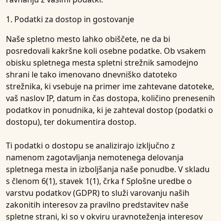
1. Podatki za dostop in gostovanje
Naše spletno mesto lahko obiščete, ne da bi
posredovali kakršne koli osebne podatke. Ob vsakem
obisku spletnega mesta spletni strežnik samodejno
shrani le tako imenovano dnevniško datoteko
strežnika, ki vsebuje na primer ime zahtevane datoteke,
vaš naslov IP, datum in čas dostopa, količino prenesenih
podatkov in ponudnika, ki je zahteval dostop (podatki o
dostopu), ter dokumentira dostop.
Ti podatki o dostopu se analizirajo izključno z
namenom zagotavljanja nemotenega delovanja
spletnega mesta in izboljšanja naše ponudbe. V skladu
s členom 6(1), stavek 1(1), črka f Splošne uredbe o
varstvu podatkov (GDPR) to služi varovanju naših
zakonitih interesov za pravilno predstavitev naše
spletne strani, ki so v okviru uravnoteženja interesov