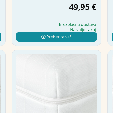
€
49,95 €
a
Brezplačna dostava
Na voljo takoj
t
Preberite več