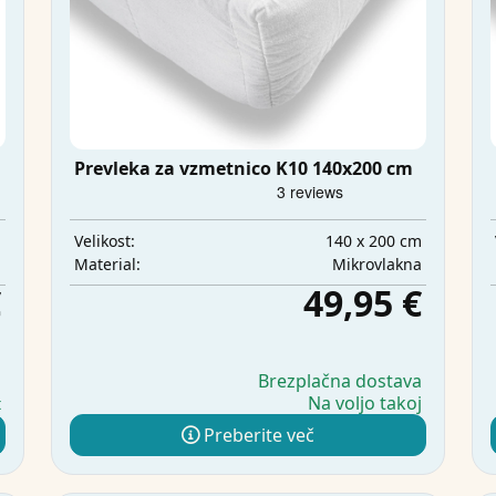
Prevleka za vzmetnico K10 140x200 cm
m
140 x 200 cm
Velikost:
a
Mikrovlakna
Material:
€
49,95 €
a
Brezplačna dostava
Na voljo takoj
t
Preberite več