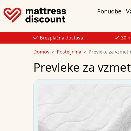
Ponudbe
V
Brezplačna dostava
30 n
Domov
Posteljnina
Prevleke za vzmetn
Prevleke za vzmet