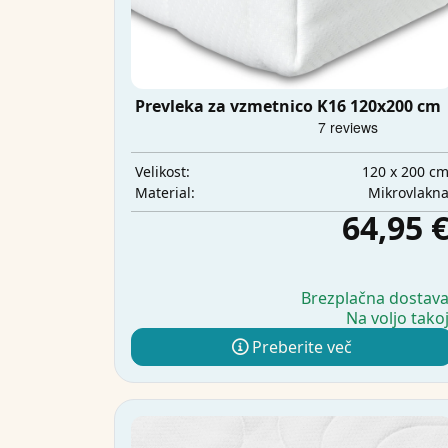
Prevleka za vzmetnico K16 120x200 cm
120 x 200 c
Velikost:
Mikrovlakn
Material:
64,95 
Brezplačna dostav
Na voljo tako
Preberite več