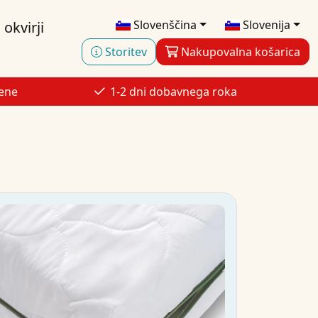
Slovenščina
Slovenija
okvirji
Storitev
Nakupovalna košarica
cene
1-2 dni dobavnega roka