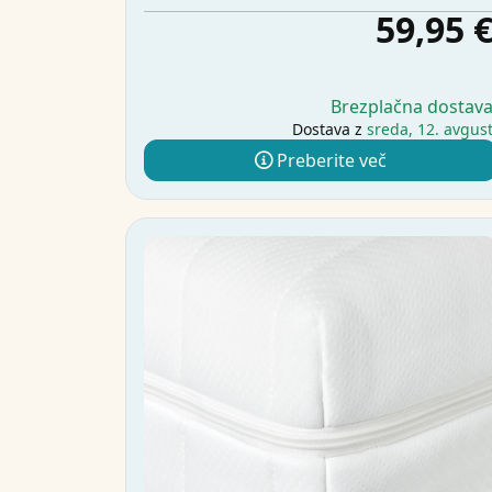
59,95 
Brezplačna dostav
Dostava z
sreda, 12. avgus
Preberite več