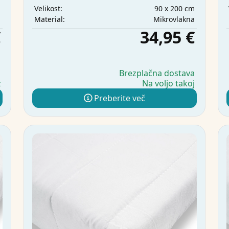
m
90 x 200 cm
Velikost:
a
Mikrovlakna
Material:
€
34,95 €
a
Brezplačna dostava
Na voljo takoj
t
Preberite več