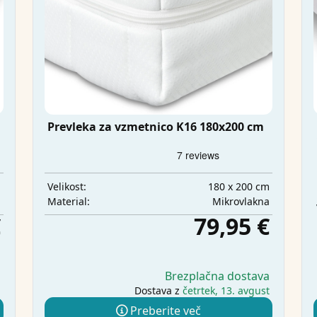
Prevleka za vzmetnico K16 180x200 cm
m
180 x 200 cm
Velikost:
a
Mikrovlakna
Material:
€
79,95 €
a
Brezplačna dostava
j
Dostava z
četrtek, 13. avgust
Preberite več