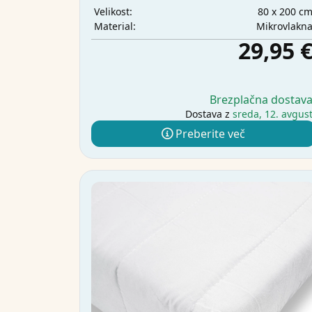
80 x 200 c
Velikost:
Mikrovlakn
Material:
29,95 
Brezplačna dostav
Dostava z
sreda, 12. avgus
Preberite več