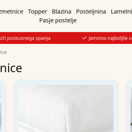
zmetnice
Topper
Blazina
Posteljnina
Lamelni 
Pasje postelje
oči poskusnega spanja
Jamstvo najboljše 
ice
nice