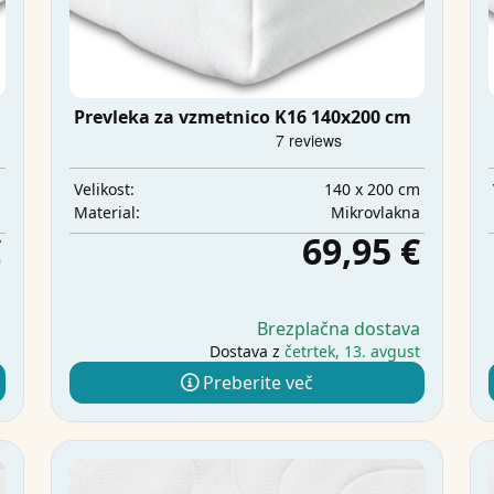
Prevleka za vzmetnico K16 140x200 cm
m
140 x 200 cm
Velikost:
a
Mikrovlakna
Material:
€
69,95 €
a
Brezplačna dostava
j
Dostava z
četrtek, 13. avgust
Preberite več