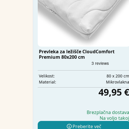
Prevleka za ležišče CloudComfort
Premium 80x200 cm
80 x 200 c
Velikost:
Mikrovlakn
Material:
49,95 
Brezplačna dostav
Na voljo tako
Preberite več