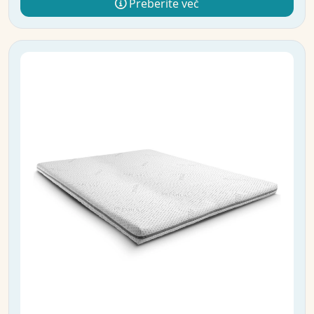
Preberite več