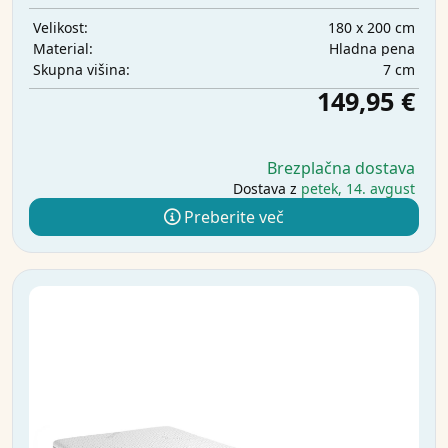
180 x 200 cm
Velikost:
Hladna pena
Material:
7 cm
Skupna višina:
149,95 €
Brezplačna dostava
Dostava z
petek, 14. avgust
Preberite več