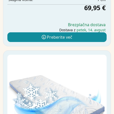
69,95 €
Brezplačna dostava
Dostava z
petek, 14. avgust
Preberite več