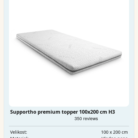
Supportho premium topper 100x200 cm H3
100 x 200 cm
Velikost: