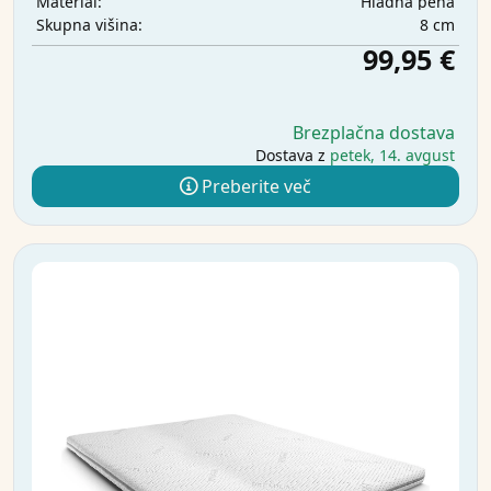
Hladna pena
Material:
8 cm
Skupna višina:
99,95 €
Brezplačna dostava
Dostava z
petek, 14. avgust
Preberite več