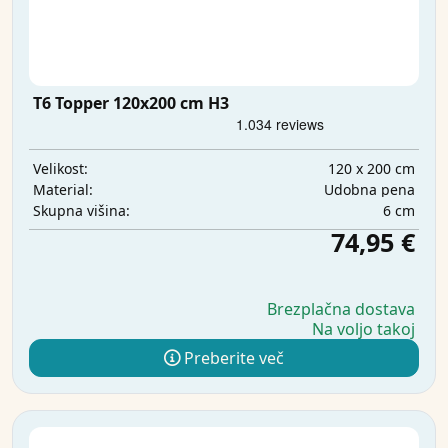
T6 Topper 120x200 cm H3
120 x 200 cm
Velikost:
Udobna pena
Material:
6 cm
Skupna višina:
74,95 €
Brezplačna dostava
Na voljo takoj
Preberite več