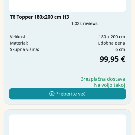
T6 Topper 180x200 cm H3
180 x 200 cm
Velikost:
Udobna pena
Material:
6 cm
Skupna višina:
99,95 €
Brezplačna dostava
Na voljo takoj
Preberite več