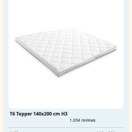
T6 Topper 140x200 cm H3