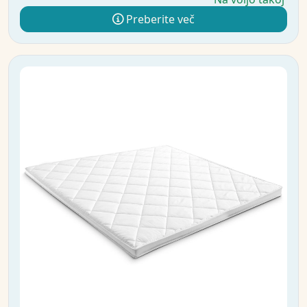
Preberite več