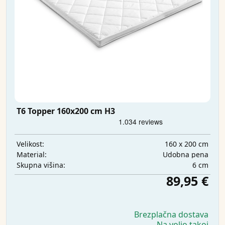
T6 Topper 160x200 cm H3
160 x 200 cm
Velikost:
Udobna pena
Material:
6 cm
Skupna višina:
89,95 €
Brezplačna dostava
Na voljo takoj