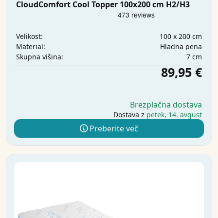
CloudComfort Cool Topper 100x200 cm H2/H3
100 x 200 cm
Velikost:
Hladna pena
Material:
7 cm
Skupna višina:
89,95 €
Brezplačna dostava
Dostava z
petek, 14. avgust
Preberite več