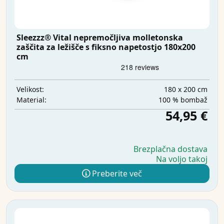
Sleezzz® Vital nepremočljiva molletonska
zaščita za ležišče s fiksno napetostjo 180x200
cm
180 x 200 cm
Velikost:
100 % bombaž
Material:
54,95 €
Brezplačna dostava
Na voljo takoj
Preberite več