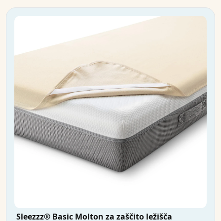
Sleezzz® Basic Molton za zaščito ležišča