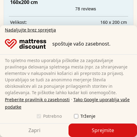
160x200 cm
160 x 200 cm
Velikost:
100 % poliester
Material:
Nadaljujte brez sprejetja
32,95 €
spoštuje vašo zasebnost.
Brezplačna dostava
To spletno mesto uporablja piškotke za zagotavljanje
Na voljo takoj
pravilnega delovanja spletnega mesta (npr. za shranjevanje
elementov v nakupovalni košarici ali preprosto za prijavo).
Preberite več
Uporabljajo se tudi za anonimno merjenje števila
obiskovalcev ali za ponujanje prilagojenih storitev in
oglaševanja. Te piškotke lahko kadar koli onemogočite.
·
Preberite pravilnik o zasebnosti
Tako Google uporablja vaše
podatke
Potrebno
Trženje
Zapri
Sprejmite