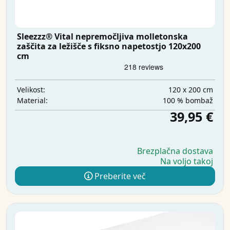
Sleezzz® Vital nepremočljiva molletonska
zaščita za ležišče s fiksno napetostjo 120x200
cm
120 x 200 cm
Velikost:
100 % bombaž
Material:
39,95 €
Brezplačna dostava
Na voljo takoj
Preberite več