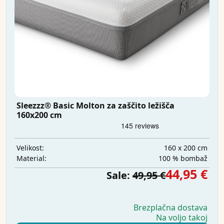
Sleezzz® Basic Molton za zaščito ležišča
160x200 cm
160 x 200 cm
Velikost:
100 % bombaž
Material:
44,95 €
Sale:
49,95 €
Brezplačna dostava
Na voljo takoj