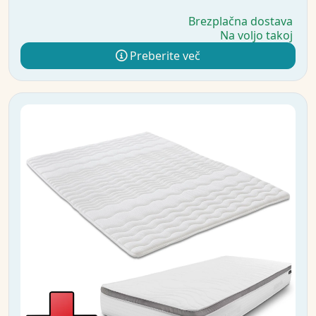
Brezplačna dostava
Na voljo takoj
Preberite več