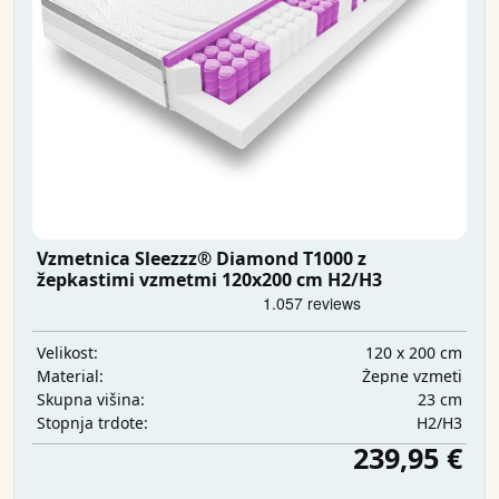
Vzmetnica Sleezzz® Diamond T1000 z
žepkastimi vzmetmi 120x200 cm H2/H3
120 x 200 cm
Velikost:
Žepne vzmeti
Material:
23 cm
Skupna višina:
H2/H3
Stopnja trdote:
239,95 €