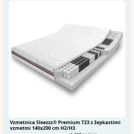
Vzmetnica Sleezzz® Premium T23 z žepkastimi
vzmetmi 140x200 cm H2/H3