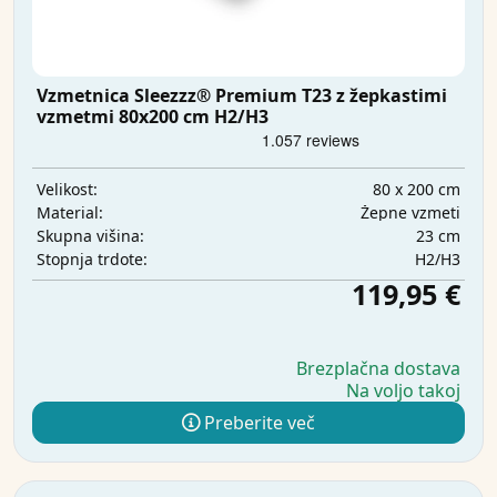
Vzmetnica Sleezzz® Premium T23 z žepkastimi
vzmetmi 80x200 cm H2/H3
80 x 200 cm
Velikost:
Žepne vzmeti
Material:
23 cm
Skupna višina:
H2/H3
Stopnja trdote:
119,95 €
Brezplačna dostava
Na voljo takoj
Preberite več