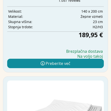
140 x 200 cm
Velikost:
Žepne vzmeti
Material:
23 cm
Skupna višina:
H2/H3
Stopnja trdote:
189,95 €
Brezplačna dostava
Na voljo takoj
Preberite več