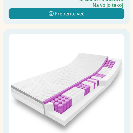
Na voljo takoj
Preberite več