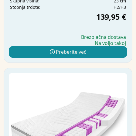
23 cm
Skupna višina:
H2/H3
Stopnja trdote:
139,95 €
Brezplačna dostava
Na voljo takoj
Preberite več