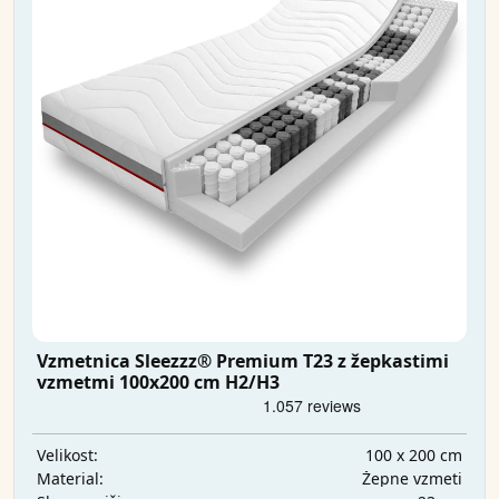
Vzmetnica Sleezzz® Premium T23 z žepkastimi
vzmetmi 100x200 cm H2/H3
100 x 200 cm
Velikost:
Žepne vzmeti
Material: