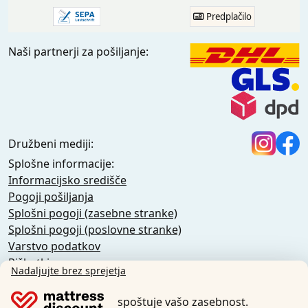
Predplačilo
Naši partnerji za pošiljanje:
Družbeni mediji:
Splošne informacije:
Informacijsko središče
Pogoji pošiljanja
Splošni pogoji (zasebne stranke)
Splošni pogoji (poslovne stranke)
Varstvo podatkov
Piškotki
Nadaljujte brez sprejetja
Pravilnik o odpovedi
Odtis
spoštuje vašo zasebnost.