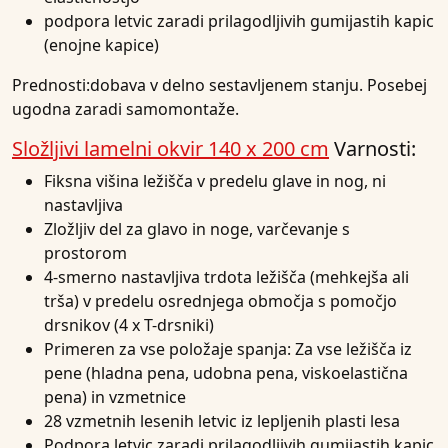
podpora letvic zaradi prilagodljivih gumijastih kapic
(enojne kapice)
Prednosti:
dobava v delno sestavljenem stanju. Posebej
ugodna zaradi samomontaže.
Složljivi lamelni okvir 140 x 200 cm
Varnosti:
Fiksna višina ležišča v predelu glave in nog, ni
nastavljiva
Zložljiv del za glavo in noge, varčevanje s
prostorom
4-smerno nastavljiva trdota ležišča (mehkejša ali
trša) v predelu osrednjega območja s pomočjo
drsnikov (4 x T-drsniki)
Primeren za vse položaje spanja: Za vse ležišča iz
pene (hladna pena, udobna pena, viskoelastična
pena) in vzmetnice
28 vzmetnih lesenih letvic iz lepljenih plasti lesa
Podpora letvic zaradi prilagodljivih gumijastih kapic