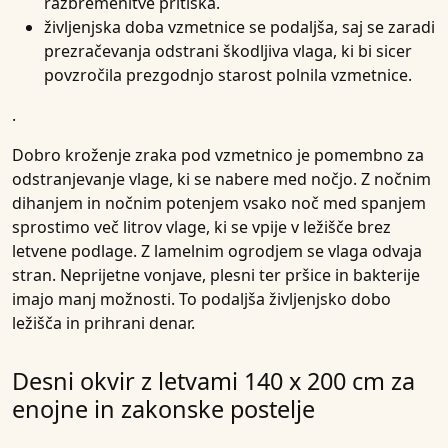
razbremenitve pritiska.
življenjska doba vzmetnice
se podaljša, saj se zaradi
prezračevanja odstrani škodljiva vlaga, ki bi sicer
povzročila prezgodnjo starost polnila vzmetnice.
.
Dobro kroženje zraka pod vzmetnico je pomembno za
odstranjevanje vlage, ki se nabere med nočjo. Z nočnim
dihanjem in nočnim potenjem vsako noč med spanjem
sprostimo več litrov vlage, ki se vpije v ležišče brez
letvene podlage. Z lamelnim ogrodjem se vlaga odvaja
stran. Neprijetne vonjave, plesni ter pršice in bakterije
imajo manj možnosti. To podaljša življenjsko dobo
ležišča in prihrani denar.
Desni okvir z letvami 140 x 200 cm za
enojne in zakonske postelje