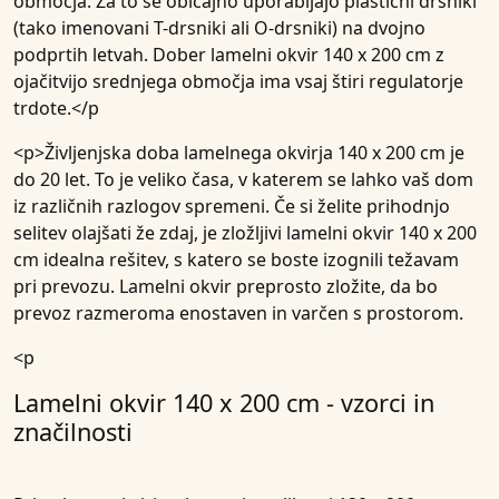
območja. Za to se običajno uporabljajo plastični drsniki
(tako imenovani T-drsniki ali O-drsniki) na dvojno
podprtih letvah. Dober lamelni okvir 140 x 200 cm z
ojačitvijo srednjega območja ima vsaj štiri regulatorje
trdote.</p
<p>Življenjska doba lamelnega okvirja 140 x 200 cm je
do 20 let. To je veliko časa, v katerem se lahko vaš dom
iz različnih razlogov spremeni. Če si želite prihodnjo
selitev olajšati že zdaj, je zložljivi lamelni okvir 140 x 200
cm idealna rešitev, s katero se boste izognili težavam
pri prevozu. Lamelni okvir preprosto zložite, da bo
prevoz razmeroma enostaven in varčen s prostorom.
<p
Lamelni okvir 140 x 200 cm - vzorci in
značilnosti