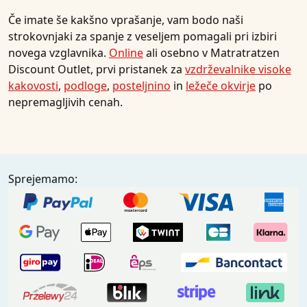
Če imate še kakšno vprašanje, vam bodo naši
strokovnjaki za spanje z veseljem pomagali pri izbiri
novega vzglavnika.
Online
ali osebno v Matratratzen
Discount Outlet, prvi pristanek za
vzdrževalnike visoke
kakovosti
,
podloge
,
posteljnino
in
ležeče okvirje
po
nepremagljivih cenah.
Sprejemamo: