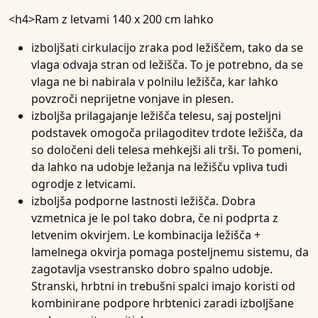
<h4>
Ram z letvami 140 x 200 cm lahko
izboljšati
cirkulacijo zraka pod ležiščem
, tako da se
vlaga odvaja stran od ležišča. To je potrebno, da se
vlaga ne bi nabirala v polnilu ležišča, kar lahko
povzroči neprijetne vonjave in plesen.
izboljša
prilagajanje ležišča telesu
, saj posteljni
podstavek omogoča prilagoditev trdote ležišča, da
so določeni deli telesa mehkejši ali trši. To pomeni,
da lahko na udobje ležanja na ležišču vpliva tudi
ogrodje z letvicami.
izboljša
podporne lastnosti ležišča
. Dobra
vzmetnica je le pol tako dobra, če ni podprta z
letvenim okvirjem. Le kombinacija ležišča +
lamelnega okvirja pomaga posteljnemu sistemu, da
zagotavlja vsestransko dobro spalno udobje.
Stranski, hrbtni in trebušni spalci imajo koristi od
kombinirane podpore hrbtenici zaradi izboljšane