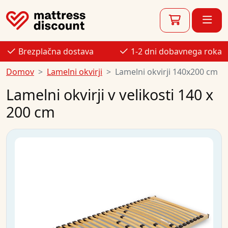
Brezplačna dostava
1-2 dni dobavnega roka
Domov
Lamelni okvirji
Lamelni okvirji 140x200 cm
Lamelni okvirji v velikosti 140 x
200 cm