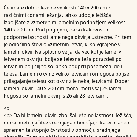
Če imate dobro ležišče velikosti 140 x 200 cm z
različnimi conami ležanja, lahko udobje ležišča
izboljšate z vzmetenim lamelnim podnožjem velikosti
140 x 200 cm. Pod pogojem, da so kakovost in
podporne lastnosti lamelnega okvirja ustrezne. Pri tem
je odločilno število vzmetnih letvic, ki so vgrajene v
lamelni okvir. Na splošno velja, da več kot je lamel v
letvenem okvirju, bolje se telesna teža porazdeli po
letvah in bolj ciljno so lahko podprti posamezni deli
telesa. Lamelni okvir z veliko letvicami omogoča boljše
prilagajanje telesu kot okvir z le nekaj letvicami. Dober
lamelni okvir 140 x 200 cm mora imeti vsaj 25 lamel.
Pogosti so lamelni okvirji s 26 ali 28 letvicami.
<p
<p> Da bi lamelni okvir izboljšal ležalne lastnosti ležišča,
mora imeti ojačitev srednjega območja, s katero lahko
spremenite stopnjo čvrstosti v območju srednjega