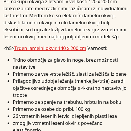
Pri nakupu okvirja z letvami v velikosti 120 x 200 cm
lahko izbirate med različnimi različicami z individualnimi
lastnostmi. Medtem ko so električni lamelni okvirji,
diskasti lamelni okvirji in rolo lamelni okvirji bolj
eksotični, so togi ali zložljivi lamelni okvirji z vzmetenimi
lesenimi okvirji med najbolj priljubljenimi modeli.</p
<h5>
Trden lamelni okvir 140 x 200 cm
Varnosti:
Trdno območje za glavo in noge, brez možnosti
nastavitve
Primerno za vse vrste ležišč, zlasti za ležišča iz pene
Prilagodljivo udobje ležanja (mehkejše/trše) zaradi
ojačitve osrednjega območja s 4-kratno nastavitvijo
trdote
Primerno za spanje na trebuhu, hrbtu in na boku
Primerno za osebe do pribl. 100 kg
26 vzmetnih lesenih letvic iz lepljenih plasti lesa
zmogljiv vzmetni leseni okvir s povečano
elastičnostjo