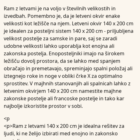
Ram z letvami je na voljo v številnih velikostih in
izvedbah. Pomembno je, da je letveni okvir enake
velikosti kot ležišče na njem. Letveni okvir 140 x 200 cm
je idealen za posteljni sistem 140 x 200 cm - priljubljena
velikost postelje za samske in pare, saj se zaradi
udobne velikosti lahko uporablja kot enojna ali
zakonska postelja. Enoposteljniki imajo na širokem
ležišču dovolj prostora, da se lahko med spanjem
obračajo in premetavajo, spreminjajo spalni položaj ali
iztegnejo roke in noge v obliki črke X za optimalno
sprostitev. V majhnih stanovanjih ali spalnicah lahko z
letvenim okvirjem 140 x 200 cm namestite majhne
zakonske postelje ali francoske postelje in tako kar
najbolje izkoristite prostor v sobi.
<p
<p>Ram z letvami 140 x 200 cm je idealna rešitev za
ljudi, ki ne želijo izbirati med enojno in zakonsko