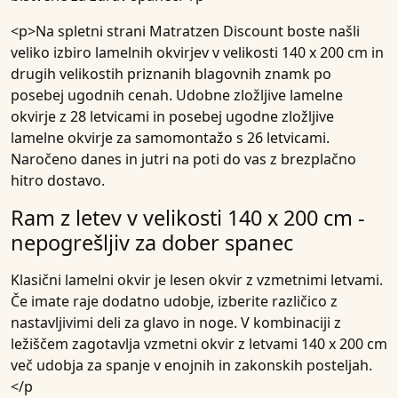
<p>Na spletni strani Matratzen Discount boste našli
veliko izbiro lamelnih okvirjev v velikosti 140 x 200 cm in
drugih velikostih priznanih blagovnih znamk po
posebej ugodnih cenah. Udobne zložljive lamelne
okvirje z 28 letvicami in posebej ugodne zložljive
lamelne okvirje za samomontažo s 26 letvicami.
Naročeno danes in jutri na poti do vas z brezplačno
hitro dostavo.
Ram z letev v velikosti 140 x 200 cm -
nepogrešljiv za dober spanec
Klasični lamelni okvir je lesen okvir z vzmetnimi letvami.
Če imate raje dodatno udobje, izberite različico z
nastavljivimi deli za glavo in noge. V kombinaciji z
ležiščem zagotavlja vzmetni okvir z letvami 140 x 200 cm
več udobja za spanje v enojnih in zakonskih posteljah.
</p