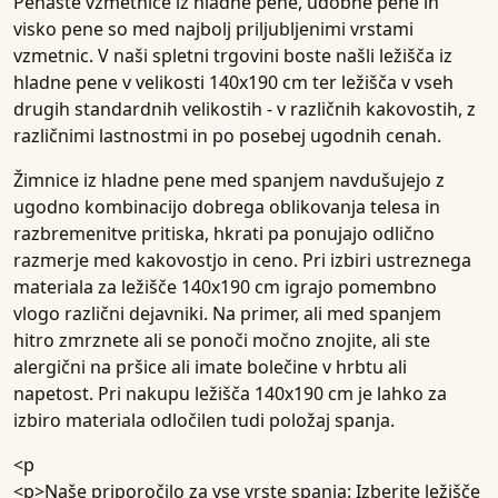
Penaste vzmetnice iz hladne pene, udobne pene in
visko pene so med najbolj priljubljenimi vrstami
vzmetnic. V naši spletni trgovini boste našli ležišča iz
hladne pene v velikosti 140x190 cm ter ležišča v vseh
drugih standardnih velikostih - v različnih kakovostih, z
različnimi lastnostmi in po posebej ugodnih cenah.
Žimnice iz hladne pene med spanjem navdušujejo z
ugodno kombinacijo dobrega oblikovanja telesa in
razbremenitve pritiska, hkrati pa ponujajo odlično
razmerje med kakovostjo in ceno. Pri izbiri ustreznega
materiala za ležišče 140x190 cm igrajo pomembno
vlogo različni dejavniki. Na primer, ali med spanjem
hitro zmrznete ali se ponoči močno znojite, ali ste
alergični na pršice ali imate bolečine v hrbtu ali
napetost. Pri nakupu
ležišča 140x190 cm
je lahko za
izbiro materiala odločilen tudi položaj spanja.
<p
<p>
Naše priporočilo za vse vrste spanja:
Izberite
ležišče