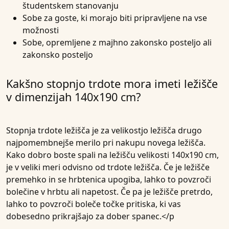
študentskem stanovanju
Sobe za goste, ki morajo biti pripravljene na vse
možnosti
Sobe, opremljene z majhno zakonsko posteljo ali
zakonsko posteljo
Kakšno stopnjo trdote mora imeti ležišče
v dimenzijah 140x190 cm?
Stopnja
trdote
ležišča je za velikostjo ležišča drugo
najpomembnejše merilo pri nakupu novega ležišča.
Kako dobro boste spali na ležišču velikosti 140x190 cm,
je v veliki meri odvisno od trdote ležišča. Če je
ležišče
premehko in se hrbtenica upogiba, lahko to povzroči
bolečine v hrbtu ali napetost. Če pa je ležišče pretrdo,
lahko to povzroči boleče točke pritiska, ki vas
dobesedno prikrajšajo za dober spanec.</p