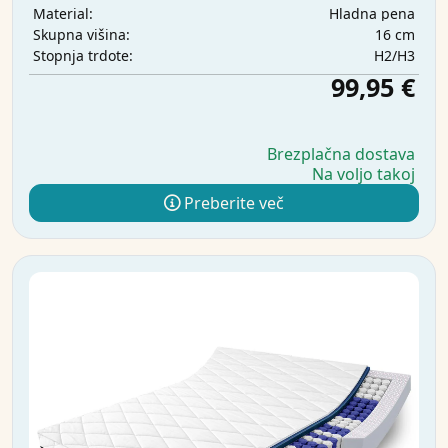
Hladna pena
Material:
16 cm
Skupna višina:
H2/H3
Stopnja trdote:
99,95 €
Brezplačna dostava
Na voljo takoj
Preberite več