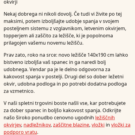
okvirji
Nekaj dobrega ni nikoli dovolj. Če tudi vi živite po tej
maksimi, potem izboljšajte udobje spanja v svojem
posteljnem sistemu z vzglavnikom, letvenim okvirjem,
topperjem ali
zaščito za ležišče
, ki je popolnoma
prilagojen vašemu novemu ležišču.
Prav zato, roko na srce: novo ležišče 140x190 cm lahko
bistveno izboljša vaš spanec in ga naredi bolj
udobnega. Vendar pa je le delno odgovorna za
kakovost spanja v postelji. Drugi del so dober
ležetni
okvir
, udobna
podloga
in po potrebi dodatna
podloga
za vzmetnico
.
V naši spletni trgovini boste našli vse, kar potrebujete
za dober spanec in boljšo kakovost spanja. Odkrijte
našo široko ponudbo cenovno ugodnih
ležiščnih
okvirjev
,
nadležnikov
,
zaščitne blazine
,
vložki
in
vložki za
podporo vratu
.