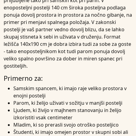
priljubljene tako pri samskih kot pri parih. V
enoposteljni postelji 140 cm široka posteljna podlaga
ponuja dovolj prostora in prostora za nočno gibanje, na
primer pri menjavi spalnega položaja. V zakonski
postelji je vaš partner vedno dovolj blizu, da se lahko
skupaj stisneta k sebi in uživata v druženju. Format
ležišča 140x190 cm je dobra izbira tudi za sobe za goste
- tako enoposteljnikom kot tudi parom ponuja dovolj
veliko spalno površino za dober in miren spanec pri
gostiteljih.
Primerno za:
Samskim spancem, ki imajo raje veliko prostora v
enojni postelji
Parom, ki želijo uživati v sožitju v manjši postelji
Ljudem, ki živijo v majhnem stanovanju in želijo
izkoristiti vsak centimeter
Mladim, ki so prerasli svojo otroško posteljico
Študenti, ki imajo omejen prostor v skupni sobi ali