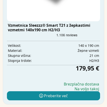
Vzmetnica Sleezzz® Smart T21 z žepkastimi
vzmetmi 140x190 cm H2/H3
140 x 190 cm
Velikost:
Žepne vzmeti
Material:
21 cm
Skupna višina:
H2/H3
Stopnja trdote:
179,95 €
Brezplačna dostava
Na voljo takoj
Preberite več