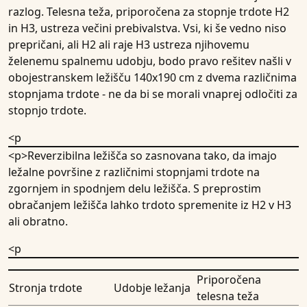
razlog. Telesna teža, priporočena za stopnje trdote H2
in H3, ustreza večini prebivalstva. Vsi, ki še vedno niso
prepričani, ali H2 ali raje H3 ustreza njihovemu
želenemu spalnemu udobju, bodo pravo rešitev našli v
obojestranskem ležišču 140x190 cm
z dvema različnima
stopnjama trdote - ne da bi se morali vnaprej odločiti za
stopnjo trdote.
<p
<p>Reverzibilna ležišča so zasnovana tako, da imajo
ležalne površine z različnimi stopnjami trdote na
zgornjem in spodnjem delu ležišča. S preprostim
obračanjem ležišča lahko trdoto spremenite iz H2 v H3
ali obratno.
<p
Priporočena
Stronja trdote
Udobje ležanja
telesna teža