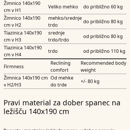
Žimnico 140x190
Veliko mehko
do približno 60 kg
cm v H1
Žimnico 140x190
mehko/srednje
do približno 80 kg
cm v H2
trdo
Tlazinica 140x190
srednje
od približno 80 kg
cm v H3
trdo/trdo
Tlazinica 140x190
trdo
od približno 110 kg
cm v H4
Reclining
Recommended body
Firmness
comfort
weight
Žimnica 140x190 cm
Od mehke
+/- 80 kg
v H2/H3
do trde
Pravi material za dober spanec na
ležišču 140x190 cm