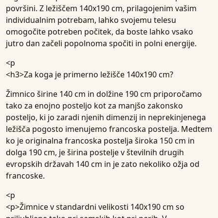
površini. Z ležiščem 140x190 cm, prilagojenim vašim
individualnim potrebam, lahko svojemu telesu
omogočite potreben počitek, da boste lahko vsako
jutro dan začeli popolnoma spočiti in polni energije.
<p
<h3>
Za koga je primerno ležišče 140x190 cm?
Žimnico širine 140 cm in dolžine 190 cm priporočamo
tako za enojno posteljo kot za manjšo zakonsko
posteljo, ki jo zaradi njenih dimenzij in neprekinjenega
ležišča pogosto imenujemo francoska postelja. Medtem
ko je originalna francoska postelja široka 150 cm in
dolga 190 cm, je širina postelje v številnih drugih
evropskih državah 140 cm in je zato nekoliko ožja od
francoske.
<p
<p>Žimnice v standardni velikosti 140x190 cm so