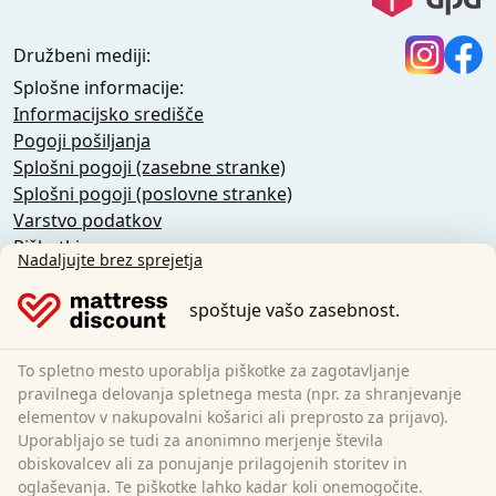
Družbeni mediji:
Splošne informacije:
Informacijsko središče
Pogoji pošiljanja
Splošni pogoji (zasebne stranke)
Splošni pogoji (poslovne stranke)
Varstvo podatkov
Piškotki
Nadaljujte brez sprejetja
Pravilnik o odpovedi
Odtis
spoštuje vašo zasebnost.
Preklic pogodbe
To spletno mesto uporablja piškotke za zagotavljanje
Sleezzz GmbH
pravilnega delovanja spletnega mesta (npr. za shranjevanje
Grebbener Str. 7
elementov v nakupovalni košarici ali preprosto za prijavo).
Uporabljajo se tudi za anonimno merjenje števila
52525 Heinsberg
obiskovalcev ali za ponujanje prilagojenih storitev in
Nemčija
oglaševanja. Te piškotke lahko kadar koli onemogočite.