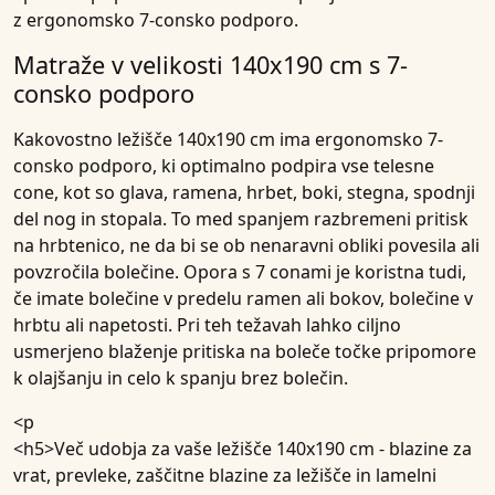
z ergonomsko 7-consko podporo
.
Matraže v velikosti 140x190 cm s 7-
consko podporo
Kakovostno ležišče 140x190 cm ima ergonomsko 7-
consko podporo, ki optimalno podpira vse telesne
cone, kot so glava, ramena, hrbet, boki, stegna, spodnji
del nog in stopala. To med spanjem razbremeni pritisk
na hrbtenico, ne da bi se ob nenaravni obliki povesila ali
povzročila bolečine. Opora s 7 conami je koristna tudi,
če imate bolečine v predelu ramen ali bokov, bolečine v
hrbtu ali napetosti. Pri teh težavah lahko ciljno
usmerjeno blaženje pritiska na boleče točke pripomore
k olajšanju in celo k spanju brez bolečin.
<p
<h5>Več udobja za vaše ležišče 140x190 cm - blazine za
vrat, prevleke, zaščitne blazine za ležišče in lamelni