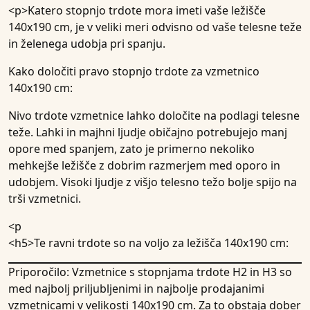
<p>Katero stopnjo trdote mora imeti vaše
ležišče
140x190 cm
, je v veliki meri odvisno od vaše telesne teže
in želenega udobja pri spanju.
Kako določiti pravo stopnjo trdote za vzmetnico
140x190 cm:
Nivo trdote vzmetnice lahko določite na podlagi telesne
teže. Lahki in majhni ljudje običajno potrebujejo manj
opore med spanjem, zato je primerno nekoliko
mehkejše ležišče z dobrim razmerjem med oporo in
udobjem. Visoki ljudje z višjo telesno težo bolje spijo na
trši vzmetnici.
<p
<h5>
Te ravni trdote so na voljo za ležišča 140x190 cm:
Priporočilo:
Vzmetnice s stopnjama trdote H2 in H3 so
med najbolj priljubljenimi in najbolje prodajanimi
vzmetnicami v velikosti 140x190 cm. Za to obstaja dober