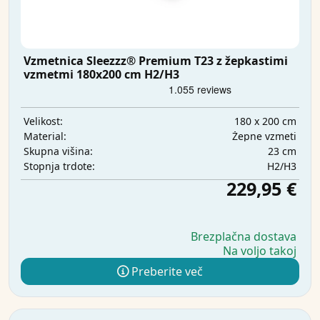
Vzmetnica Sleezzz® Premium T23 z žepkastimi
vzmetmi 180x200 cm H2/H3
180 x 200 cm
Velikost:
Žepne vzmeti
Material:
23 cm
Skupna višina:
H2/H3
Stopnja trdote:
229,95 €
Brezplačna dostava
Na voljo takoj
Preberite več