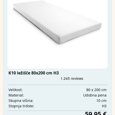
K10 ležišče 80x200 cm H3
80 x 200 cm
Velikost:
Udobna pena
Material:
10 cm
Skupna višina:
H3
Stopnja trdote:
59,95 €