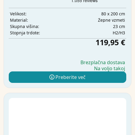
80 x 200 cm
Velikost:
Žepne vzmeti
Material:
23 cm
Skupna višina:
H2/H3
Stopnja trdote:
119,95 €
Brezplačna dostava
Na voljo takoj
Preberite več