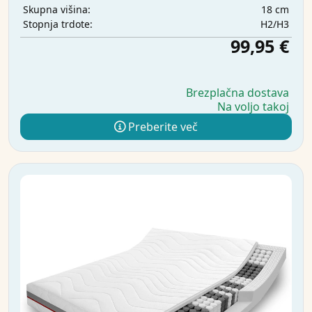
18 cm
Skupna višina:
H2/H3
Stopnja trdote:
99,95 €
Brezplačna dostava
Na voljo takoj
Preberite več