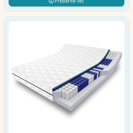
Preberite več