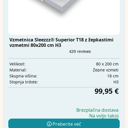
Vzmetnica Sleezzz® Superior T18 z žepkastimi
vzmetmi 80x200 cm H3
80 x 200 cm
Velikost:
Žepne vzmeti
Material:
18 cm
Skupna višina:
H3
Stopnja trdote:
99,95 €
Brezplačna dostava
Na voljo takoj
Preberite več