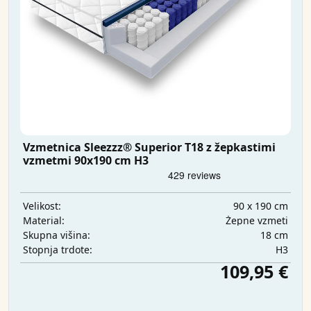
Vzmetnica Sleezzz® Superior T18 z žepkastimi
vzmetmi 90x190 cm H3
90 x 190 cm
Velikost:
Žepne vzmeti
Material:
18 cm
Skupna višina:
H3
Stopnja trdote:
109,95 €