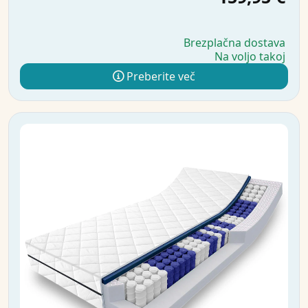
Brezplačna dostava
Na voljo takoj
Preberite več