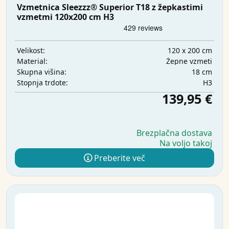
Vzmetnica Sleezzz® Superior T18 z žepkastimi
vzmetmi 120x200 cm H3
120 x 200 cm
Velikost:
Žepne vzmeti
Material:
18 cm
Skupna višina:
H3
Stopnja trdote:
139,95 €
Brezplačna dostava
Na voljo takoj
Preberite več