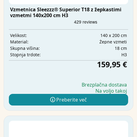
Vzmetnica Sleezzz® Superior T18 z žepkastimi
vzmetmi 140x200 cm H3
140 x 200 cm
Velikost:
Žepne vzmeti
Material:
18 cm
Skupna višina:
H3
Stopnja trdote:
159,95 €
Brezplačna dostava
Na voljo takoj
Preberite več