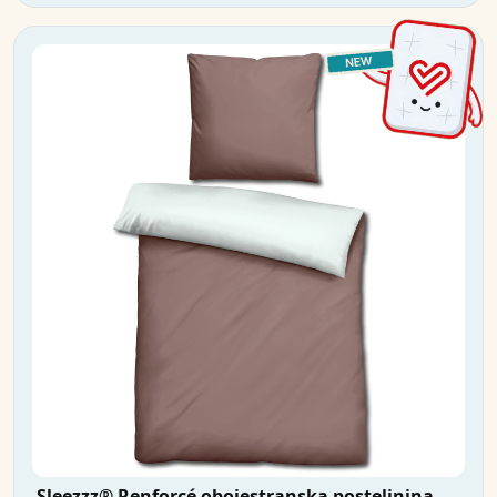
Sleezzz® Renforcé obojestranska posteljnina