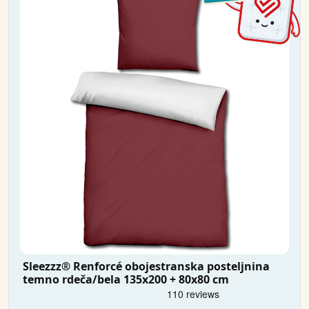
Sleezzz® Renforcé obojestranska posteljnina
temno rdeča/bela 135x200 + 80x80 cm