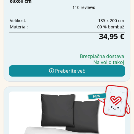
80x80 cm
135 x 200 cm
Velikost:
100 % bombaž
Material:
34,95 €
Brezplačna dostava
Na voljo takoj
Preberite več