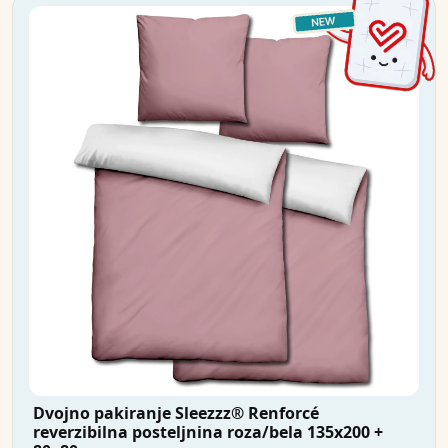
Dvojno pakiranje Sleezzz® Renforcé
reverzibilna posteljnina roza/bela 135x200 +