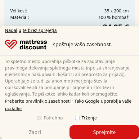
135 x 200 cm
Velikost:
100 % bombaž
Material:
34,95 €
Nadaljujte brez sprejetja
spoštuje vašo zasebnost.
Brezplačna dostava
Na voljo takoj
To spletno mesto uporablja piškotke za zagotavljanje
Preberite več
pravilnega delovanja spletnega mesta (npr. za shranjevanje
elementov v nakupovalni košarici ali preprosto za prijavo).
Uporabljajo se tudi za anonimno merjenje števila
obiskovalcev ali za ponujanje prilagojenih storitev in
oglaševanja. Te piškotke lahko kadar koli onemogočite.
·
Preberite pravilnik o zasebnosti
Tako Google uporablja vaše
podatke
Potrebno
Trženje
Zapri
Sprejmite