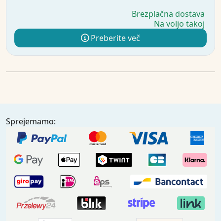
Brezplačna dostava
Na voljo takoj
Preberite več
Sprejemamo: