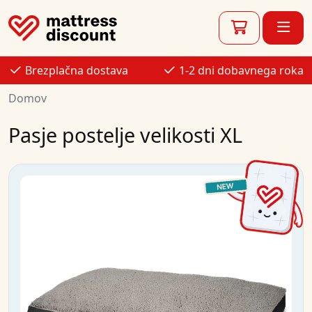
Brezplačna dostava
1-2 dni dobavnega roka
Domov
Pasje postelje velikosti XL