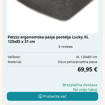
Petzzz ergonomska pasja postelja Lucky XL
120x85 x 31 cm
XL 120x85 cm
Velikost:
Visco pena/prijetna pena
Material:
69,95 €
Brezplačna dostava
Na voljo takoj
Preberite več