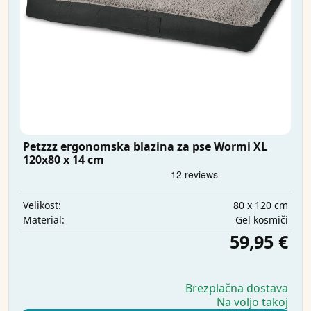
Petzzz ergonomska blazina za pse Wormi XL
120x80 x 14 cm
80 x 120 cm
Velikost:
Gel kosmiči
Material:
59,95 €
Brezplačna dostava
Na voljo takoj