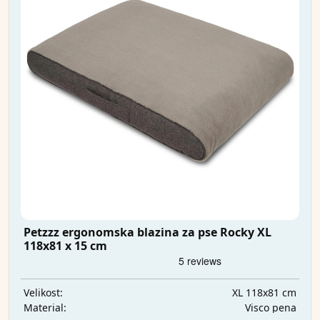
Petzzz ergonomska blazina za pse Rocky XL
118x81 x 15 cm
XL 118x81 cm
Velikost:
Visco pena
Material: