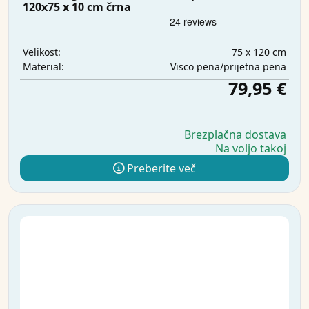
120x75 x 10 cm črna
75 x 120 cm
Velikost:
Visco pena/prijetna pena
Material:
79,95 €
Brezplačna dostava
Na voljo takoj
Preberite več