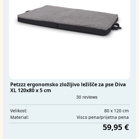
Petzzz ergonomsko zložljivo ležišče za pse Diva
XL 120x80 x 5 cm
80 x 120 cm
Velikost:
Visco pena/prijetna pena
Material:
59,95 €