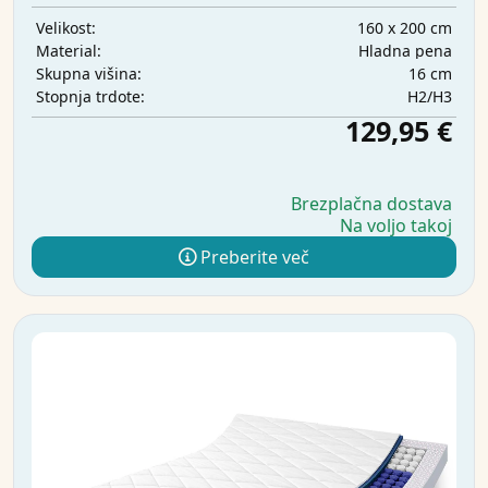
160 x 200 cm
Velikost:
Hladna pena
Material:
16 cm
Skupna višina:
H2/H3
Stopnja trdote:
129,95 €
Brezplačna dostava
Na voljo takoj
Preberite več