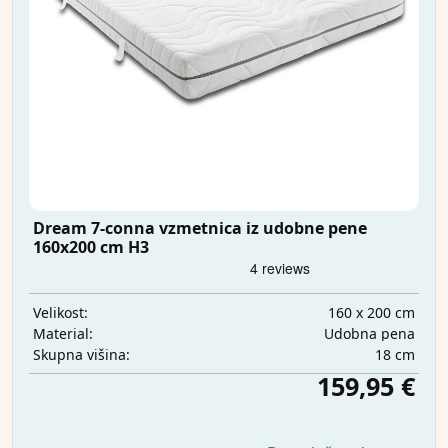
Dream 7-conna vzmetnica iz udobne pene
160x200 cm H3
160 x 200 cm
Velikost:
Udobna pena
Material:
18 cm
Skupna višina:
159,95 €