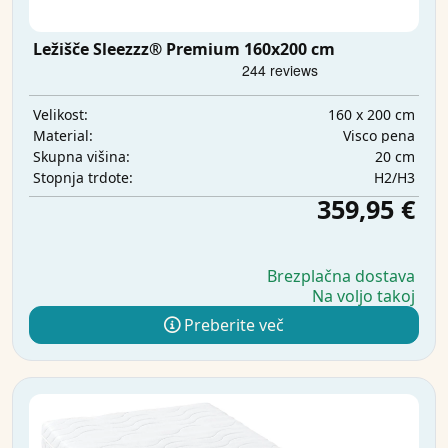
Ležišče Sleezzz® Premium 160x200 cm
160 x 200 cm
Velikost:
Visco pena
Material:
20 cm
Skupna višina:
H2/H3
Stopnja trdote:
359,95 €
Brezplačna dostava
Na voljo takoj
Preberite več