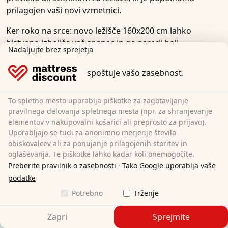
prilagojen vaši novi vzmetnici.
Ker roko na srce: novo ležišče 160x200 cm lahko
bistveno izboljša vaš spanec in ga naredi bolj
Nadaljujte brez sprejetja
udobnega. Vendar je le delno odgovorno za kakovost
spanja v postelji. Drugi del so dober lamelni okvir,
spoštuje vašo zasebnost.
udoben vzglavnik in po potrebi dodatna prevleka za
ležišče.
To spletno mesto uporablja piškotke za zagotavljanje
V naši spletni trgovini boste našli vse, kar potrebujete
pravilnega delovanja spletnega mesta (npr. za shranjevanje
elementov v nakupovalni košarici ali preprosto za prijavo).
za dober spanec in izboljšanje kakovosti spanja.
Uporabljajo se tudi za anonimno merjenje števila
Odkrijte našo bogato ponudbo cenovno ugodnih
obiskovalcev ali za ponujanje prilagojenih storitev in
lamelnih okvirjev
,
vzmetnice za ležišče
,
ščitniki za
oglaševanja. Te piškotke lahko kadar koli onemogočite.
ležišča
,
vzglavniki
in
blazine za podporo vratu
.
·
Preberite pravilnik o zasebnosti
Tako Google uporablja vaše
podatke
Potrebno
Trženje
Zapri
Sprejmite
Sprejemamo: