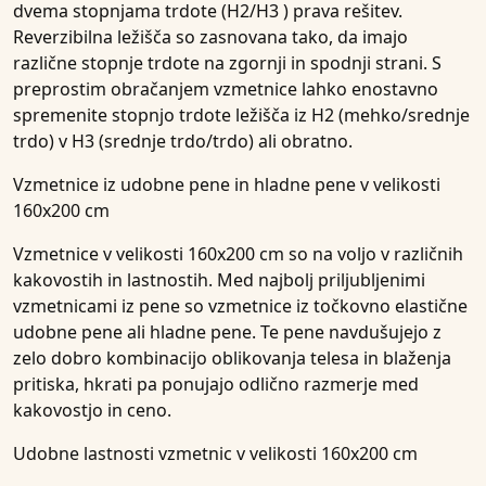
dvema stopnjama trdote (H2/H3
) prava rešitev.
Reverzibilna ležišča so zasnovana tako, da imajo
različne stopnje trdote na zgornji in spodnji strani. S
preprostim obračanjem vzmetnice lahko enostavno
spremenite stopnjo trdote ležišča iz H2 (mehko/srednje
trdo) v H3 (srednje trdo/trdo) ali obratno.
Vzmetnice iz udobne pene in hladne pene v velikosti
160x200 cm
Vzmetnice v velikosti 160x200 cm so na voljo v različnih
kakovostih in lastnostih. Med najbolj priljubljenimi
vzmetnicami iz pene so vzmetnice iz točkovno elastične
udobne pene ali hladne pene. Te pene navdušujejo z
zelo dobro kombinacijo oblikovanja telesa in blaženja
pritiska, hkrati pa ponujajo odlično razmerje med
kakovostjo in ceno.
Udobne lastnosti vzmetnic v velikosti 160x200 cm