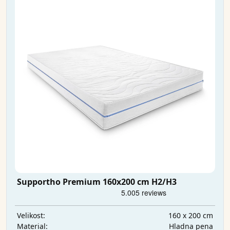
Supportho Premium 160x200 cm H2/H3
160 x 200 cm
Velikost:
Hladna pena
Material: