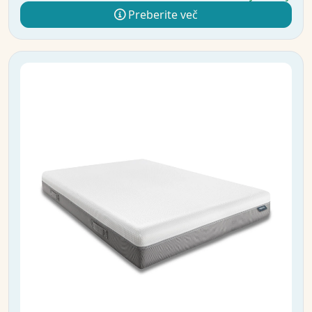
Preberite več