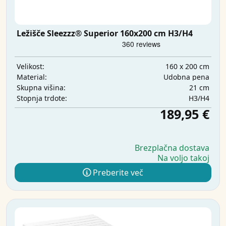
Ležišče Sleezzz® Superior 160x200 cm H3/H4
160 x 200 cm
Velikost:
Udobna pena
Material:
21 cm
Skupna višina:
H3/H4
Stopnja trdote:
189,95 €
Brezplačna dostava
Na voljo takoj
Preberite več