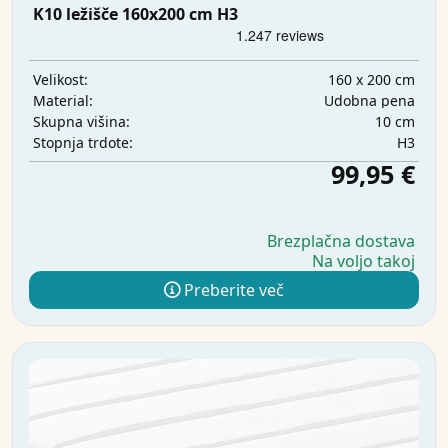
K10 ležišče 160x200 cm H3
160 x 200 cm
Velikost:
Udobna pena
Material:
10 cm
Skupna višina:
H3
Stopnja trdote:
99,95 €
Brezplačna dostava
Na voljo takoj
Preberite več