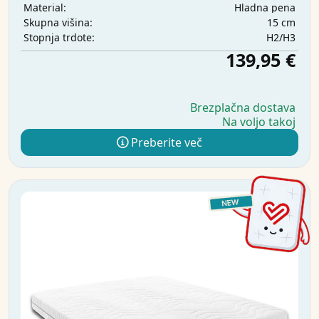
Hladna pena
Material:
15 cm
Skupna višina:
H2/H3
Stopnja trdote:
139,95 €
Brezplačna dostava
Na voljo takoj
Preberite več