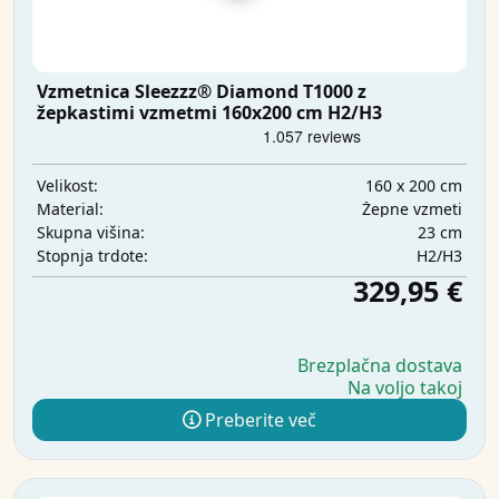
Vzmetnica Sleezzz® Diamond T1000 z
žepkastimi vzmetmi 160x200 cm H2/H3
160 x 200 cm
Velikost:
Žepne vzmeti
Material:
23 cm
Skupna višina:
H2/H3
Stopnja trdote:
329,95 €
Brezplačna dostava
Na voljo takoj
Preberite več