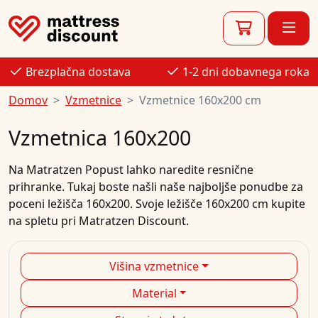
Brezplačna dostava
1-2 dni dobavnega roka
Domov
Vzmetnice
Vzmetnice 160x200 cm
Vzmetnica 160x200
Na
Matratzen Popust
lahko naredite resnične
prihranke. Tukaj boste našli naše najboljše
ponudbe za
poceni
ležišča
160x200
. Svoje
ležišče 160x200 cm
kupite
na
spletu
pri Matratzen Discount.
Višina vzmetnice
Material