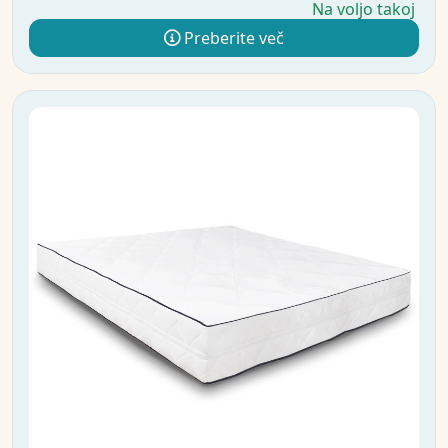
Na voljo takoj
Preberite več