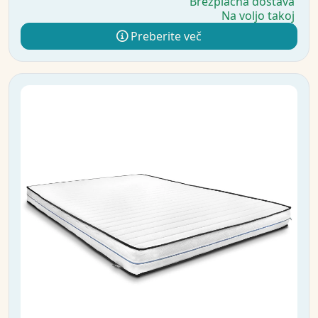
Brezplačna dostava
Na voljo takoj
Preberite več