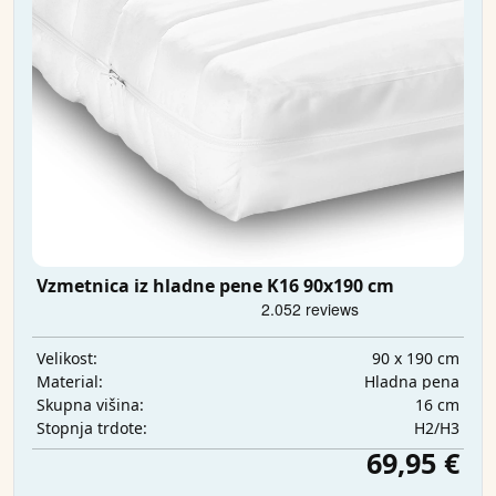
Vzmetnica iz hladne pene K16 90x190 cm
90 x 190 cm
Velikost:
Hladna pena
Material:
16 cm
Skupna višina:
H2/H3
Stopnja trdote:
69,95 €