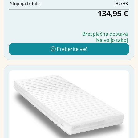
H2/H3
Stopnja trdote:
134,95 €
Brezplačna dostava
Na voljo takoj
Preberite več