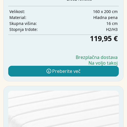
160 x 200 cm
Velikost:
Hladna pena
Material:
16 cm
Skupna višina:
H2/H3
Stopnja trdote:
119,95 €
Brezplačna dostava
Na voljo takoj
Preberite več