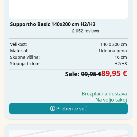
Supportho Basic 140x200 cm H2/H3
140 x 200 cm
Velikost:
Udobna pena
Material:
16 cm
Skupna višina:
H2/H3
Stopnja trdote:
89,95 €
Sale:
99,95 €
Brezplačna dostava
Na voljo takoj
Preberite več