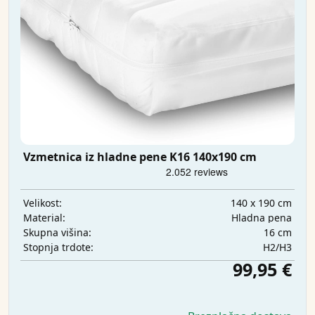
Vzmetnica iz hladne pene K16 140x190 cm
140 x 190 cm
Velikost:
Hladna pena
Material:
16 cm
Skupna višina:
H2/H3
Stopnja trdote:
99,95 €