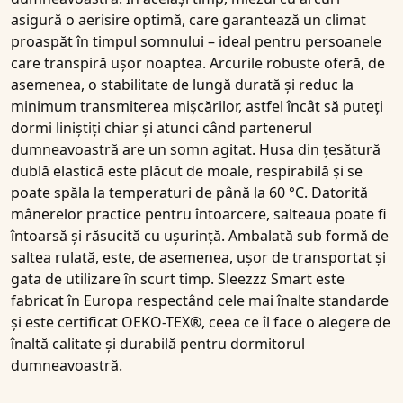
asigură o
aerisire
optimă, care garantează un climat
proaspăt în timpul somnului – ideal pentru persoanele
care transpiră ușor noaptea. Arcurile robuste oferă, de
asemenea, o stabilitate de lungă durată și reduc la
minimum transmiterea mișcărilor, astfel încât să puteți
dormi liniștiți chiar și atunci când partenerul
dumneavoastră are un somn agitat. Husa din
țesătură
dublă elastică
este plăcut de moale, respirabilă și se
poate spăla la temperaturi de până la
6
0 °C
. Datorită
mânerelor practice pentru întoarcere
, salteaua poate fi
întoarsă și răsucită cu ușurință. Ambalată sub formă de
saltea rulată
, este, de asemenea, ușor de transportat și
gata de utilizare în scurt timp. Sleezzz Smart este
fabricat în Europa respectând cele mai înalte standarde
și este
certificat OEKO-TEX®
, ceea ce îl face o alegere de
înaltă calitate și durabilă pentru dormitorul
dumneavoastră.