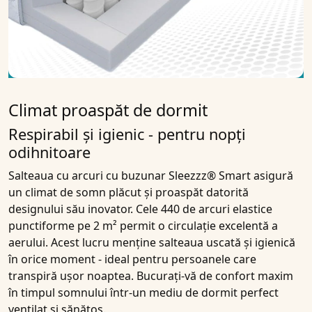
Climat proaspăt de dormit
Respirabil și igienic - pentru nopți
odihnitoare
Salteaua cu arcuri cu buzunar Sleezzz® Smart asigură
un climat de somn plăcut și proaspăt datorită
designului său inovator. Cele 440 de arcuri elastice
punctiforme pe 2 m² permit o circulație excelentă a
aerului. Acest lucru menține salteaua uscată și igienică
în orice moment - ideal pentru persoanele care
transpiră ușor noaptea. Bucurați-vă de confort maxim
în timpul somnului într-un mediu de dormit perfect
ventilat și sănătos.