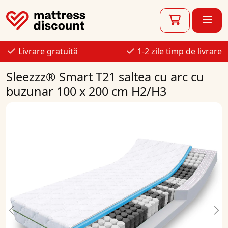
Livrare gratuită
1-2 zile timp de livrare
Sleezzz® Smart T21 saltea cu arc cu
buzunar 100 x 200 cm H2/H3
Previous
Ne