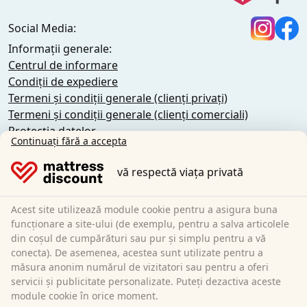
Social Media:
Informații generale:
Centrul de informare
Condiții de expediere
Termeni și condiții generale (clienți privați)
Termeni și condiții generale (clienți comerciali)
Protecția datelor
Continuați fără a accepta
Cookie-uri
Politica de anulare
vă respectă viața privată
Imprimare
Revocarea contractului
Acest site utilizează module cookie pentru a asigura buna
funcționare a site-ului (de exemplu, pentru a salva articolele
Sleezzz GmbH
din coșul de cumpărături sau pur și simplu pentru a vă
Grebbener Str. 7
conecta). De asemenea, acestea sunt utilizate pentru a
măsura anonim numărul de vizitatori sau pentru a oferi
52525 Heinsberg
servicii și publicitate personalizate. Puteți dezactiva aceste
Germania
module cookie în orice moment.
E-Mail:
customer-service@matratzen.discount