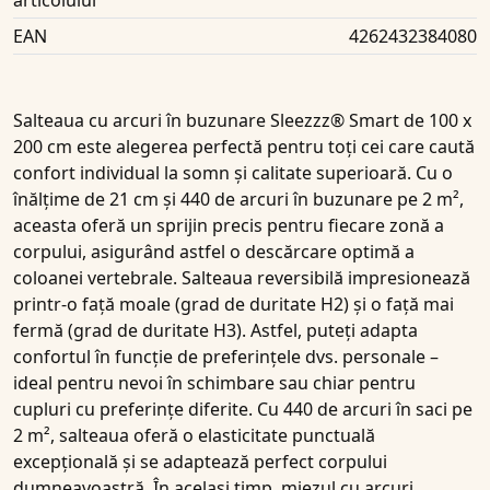
articolului
EAN
4262432384080
Salteaua cu arcuri în buzunare
Sleezzz® Smart de 100 x
200 cm
este alegerea perfectă pentru toți cei care caută
confort individual la somn și calitate superioară. Cu o
înălțime de
21 cm
și
440 de arcuri în buzunare pe 2 m²
,
aceasta oferă un sprijin precis pentru fiecare zonă a
corpului, asigurând astfel o descărcare optimă a
coloanei vertebrale.
Salteaua reversibilă
impresionează
printr-o față moale (grad de duritate H2) și o față mai
fermă (grad de duritate H3). Astfel, puteți adapta
confortul în funcție de preferințele dvs. personale –
ideal pentru nevoi în schimbare sau chiar pentru
cupluri cu preferințe diferite. Cu
440 de arcuri în saci pe
2 m²
, salteaua oferă o
elasticitate punctuală
excepțională și se adaptează perfect corpului
dumneavoastră. În același timp, miezul cu arcuri