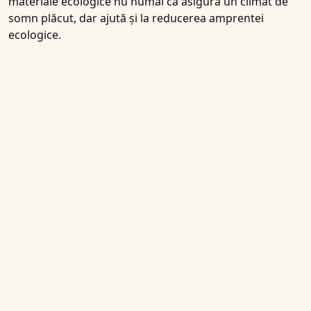
materiale ecologice nu numai că asigură un climat de
somn plăcut, dar ajută și la reducerea amprentei
ecologice.