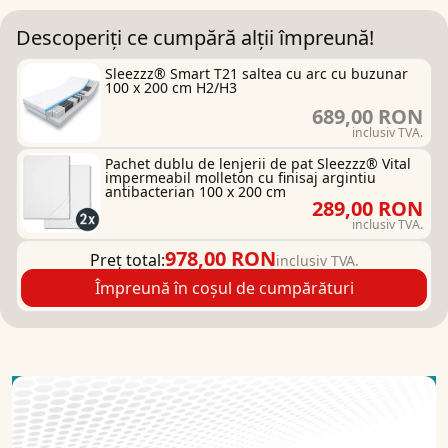
Descoperiți ce cumpără alții împreună!
Sleezzz® Smart T21 saltea cu arc cu buzunar
100 x 200 cm H2/H3
689,00 RON
inclusiv TVA.
Pachet dublu de lenjerii de pat Sleezzz® Vital
impermeabil molleton cu finisaj argintiu
antibacterian 100 x 200 cm
289,00 RON
inclusiv TVA.
978,00 RON
Preț total:
inclusiv TVA.
Împreună în coșul de cumpărături