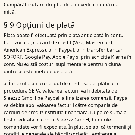
Cumpărătorul are dreptul de a dovedi o daună mai
mică.
§ 9 Opțiuni de plată
Plata poate fi efectuată prin plată anticipată în contul
furnizorului, cu card de credit (Visa, Mastercard,
American Express), prin Paypal, prin transfer bancar
SOFORT, Google Pay, Apple Pay și prin achiziție Klarna în
cont. Nu există costuri suplimentare pentru niciuna
dintre aceste metode de plată.
a. În cazul plății cu cardul de credit sau al plății prin
procedura SEPA, valoarea facturii va fi debitată de
Sleezzz GmbH pe Paypal la finalizarea comenzii. Paypal
va debita apoi valoarea facturii către compania de
carduri de credit/instituția financiară. După ce suma a
fost creditată în contul Sleezzz GmbH, bunurile
comandate vor fi expediate. În plus, se aplică termenii și
condițiile generale ale băncii/societății emitente a