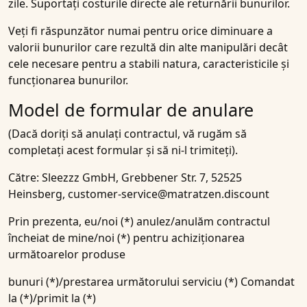
zile. Suportați costurile directe ale returnării bunurilor.
Veți fi răspunzător numai pentru orice diminuare a
valorii bunurilor care rezultă din alte manipulări decât
cele necesare pentru a stabili natura, caracteristicile și
funcționarea bunurilor.
Model de formular de anulare
(Dacă doriți să anulați contractul, vă rugăm să
completați acest formular și să ni-l trimiteți).
Către: Sleezzz GmbH, Grebbener Str. 7, 52525
Heinsberg, customer-service@matratzen.discount
Prin prezenta, eu/noi (*) anulez/anulăm contractul
încheiat de mine/noi (*) pentru achiziționarea
următoarelor produse
bunuri (*)/prestarea următorului serviciu (*) Comandat
la (*)/primit la (*)