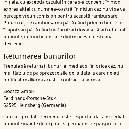
inițială, cu excepția cazului în care s-a convenit în mod
expres altfel cu dumneavoastră; în niciun caz nu vi se va
percepe vreun comision pentru această rambursare.
Putem reține rambursarea până când primim bunurile
înapoi sau până când ne furnizați dovada că ați returnat
bunurile, în funcție de care dintre acestea este mai
devreme.
Returnarea bunurilor:
Trebuie să returnați bunurile imediat și, în orice caz, nu
mai târziu de paisprezece zile de la data la care ne-ați
notificat rezilierea acestui contract la adresa
Sleezzz GmbH
Ferdinand-Porsche-Str. 4
52525 Heinsberg (Germania)
sau să îl predați. Termenul este respectat dacă expediați
bunurile înainte de expirarea perioadei de paisprezece