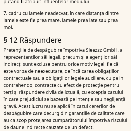
putând fi atribuit influențelor mediului
7. cadru cu lamele neadecvat, în care distanța dintre
lamele este fie prea mare, lamele prea late sau prea
moi.
§ 12 Răspundere
Pretențiile de despăgubire împotriva Sleezzz GmbH, a
reprezentanților săi legali, precum și a agenților săi
indirecți sunt excluse pentru orice motiv legal, fie că
este vorba de neexecutare, de încălcarea obligațiilor
contractuale sau a obligațiilor legale auxiliare, culpa in
contrahendo, contracte cu efect de protecție pentru
terți și răspundere civilă delictuală, cu excepția cazului
în care prejudiciul se bazează pe intenție sau neglijență
gravă. Acest lucru nu se aplică în cazul cererilor de
despăgubire care decurg din garanțiile de calitate care
au ca scop protejarea cumpărătorului împotriva riscului
de daune indirecte cauzate de un defect.