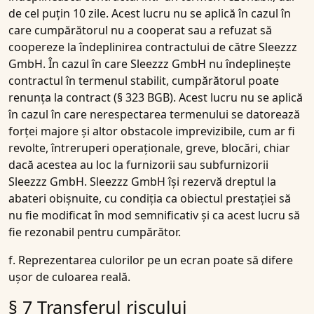
de cel puțin 10 zile. Acest lucru nu se aplică în cazul în
care cumpărătorul nu a cooperat sau a refuzat să
coopereze la îndeplinirea contractului de către Sleezzz
GmbH. În cazul în care Sleezzz GmbH nu îndeplinește
contractul în termenul stabilit, cumpărătorul poate
renunța la contract (§ 323 BGB). Acest lucru nu se aplică
în cazul în care nerespectarea termenului se datorează
forței majore și altor obstacole imprevizibile, cum ar fi
revolte, întreruperi operaționale, greve, blocări, chiar
dacă acestea au loc la furnizorii sau subfurnizorii
Sleezzz GmbH. Sleezzz GmbH își rezervă dreptul la
abateri obișnuite, cu condiția ca obiectul prestației să
nu fie modificat în mod semnificativ și ca acest lucru să
fie rezonabil pentru cumpărător.
f. Reprezentarea culorilor pe un ecran poate să difere
ușor de culoarea reală.
§ 7 Transferul riscului