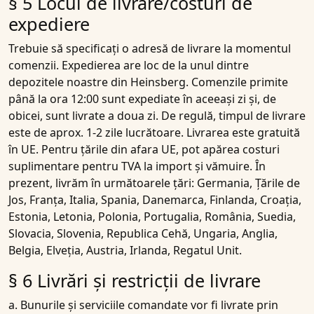
§ 5 Locul de livrare/costuri de
expediere
Trebuie să specificați o adresă de livrare la momentul
comenzii. Expedierea are loc de la unul dintre
depozitele noastre din Heinsberg. Comenzile primite
până la ora 12:00 sunt expediate în aceeași zi și, de
obicei, sunt livrate a doua zi. De regulă, timpul de livrare
este de aprox. 1-2 zile lucrătoare. Livrarea este gratuită
în UE. Pentru țările din afara UE, pot apărea costuri
suplimentare pentru TVA la import și vămuire. În
prezent, livrăm în următoarele țări: Germania, Țările de
Jos, Franța, Italia, Spania, Danemarca, Finlanda, Croația,
Estonia, Letonia, Polonia, Portugalia, România, Suedia,
Slovacia, Slovenia, Republica Cehă, Ungaria, Anglia,
Belgia, Elveția, Austria, Irlanda, Regatul Unit.
§ 6 Livrări și restricții de livrare
a. Bunurile și serviciile comandate vor fi livrate prin