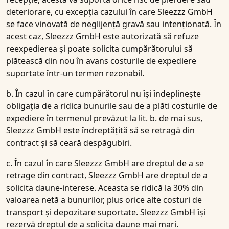
deteriorare, cu excepția cazului în care Sleezzz GmbH
se face vinovată de neglijență gravă sau intenționată. În
acest caz, Sleezzz GmbH este autorizată să refuze
reexpedierea și poate solicita cumpărătorului să
plătească din nou în avans costurile de expediere
suportate într-un termen rezonabil.
b. În cazul în care cumpărătorul nu își îndeplinește
obligația de a ridica bunurile sau de a plăti costurile de
expediere în termenul prevăzut la lit. b. de mai sus,
Sleezzz GmbH este îndreptățită să se retragă din
contract și să ceară despăgubiri.
c. În cazul în care Sleezzz GmbH are dreptul de a se
retrage din contract, Sleezzz GmbH are dreptul de a
solicita daune-interese. Aceasta se ridică la 30% din
valoarea netă a bunurilor, plus orice alte costuri de
transport și depozitare suportate. Sleezzz GmbH își
rezervă dreptul de a solicita daune mai mari.