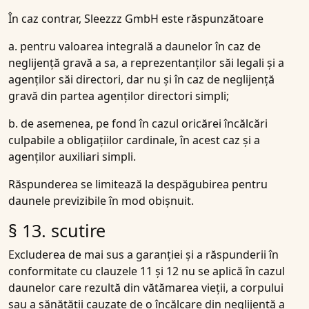
În caz contrar, Sleezzz GmbH este răspunzătoare
a. pentru valoarea integrală a daunelor în caz de
neglijență gravă a sa, a reprezentanților săi legali și a
agenților săi directori, dar nu și în caz de neglijență
gravă din partea agenților directori simpli;
b. de asemenea, pe fond în cazul oricărei încălcări
culpabile a obligațiilor cardinale, în acest caz și a
agenților auxiliari simpli.
Răspunderea se limitează la despăgubirea pentru
daunele previzibile în mod obișnuit.
§ 13. scutire
Excluderea de mai sus a garanției și a răspunderii în
conformitate cu clauzele 11 și 12 nu se aplică în cazul
daunelor care rezultă din vătămarea vieții, a corpului
sau a sănătății cauzate de o încălcare din neglijență a