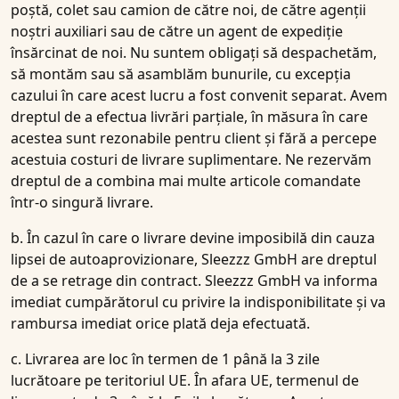
poștă, colet sau camion de către noi, de către agenții
noștri auxiliari sau de către un agent de expediție
însărcinat de noi. Nu suntem obligați să despachetăm,
să montăm sau să asamblăm bunurile, cu excepția
cazului în care acest lucru a fost convenit separat. Avem
dreptul de a efectua livrări parțiale, în măsura în care
acestea sunt rezonabile pentru client și fără a percepe
acestuia costuri de livrare suplimentare. Ne rezervăm
dreptul de a combina mai multe articole comandate
într-o singură livrare.
b. În cazul în care o livrare devine imposibilă din cauza
lipsei de autoaprovizionare, Sleezzz GmbH are dreptul
de a se retrage din contract. Sleezzz GmbH va informa
imediat cumpărătorul cu privire la indisponibilitate și va
rambursa imediat orice plată deja efectuată.
c. Livrarea are loc în termen de 1 până la 3 zile
lucrătoare pe teritoriul UE. În afara UE, termenul de