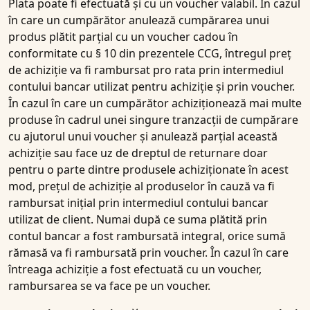
Plata poate fi efectuată și cu un voucher valabil. În cazul
în care un cumpărător anulează cumpărarea unui
produs plătit parțial cu un voucher cadou în
conformitate cu § 10 din prezentele CCG, întregul preț
de achiziție va fi rambursat pro rata prin intermediul
contului bancar utilizat pentru achiziție și prin voucher.
În cazul în care un cumpărător achiziționează mai multe
produse în cadrul unei singure tranzacții de cumpărare
cu ajutorul unui voucher și anulează parțial această
achiziție sau face uz de dreptul de returnare doar
pentru o parte dintre produsele achiziționate în acest
mod, prețul de achiziție al produselor în cauză va fi
rambursat inițial prin intermediul contului bancar
utilizat de client. Numai după ce suma plătită prin
contul bancar a fost rambursată integral, orice sumă
rămasă va fi rambursată prin voucher. În cazul în care
întreaga achiziție a fost efectuată cu un voucher,
rambursarea se va face pe un voucher.