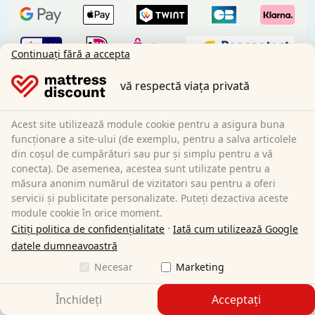
Continuați fără a accepta
vă respectă viața privată
Plată anticipată
Acest site utilizează module cookie pentru a asigura buna
funcționare a site-ului (de exemplu, pentru a salva articolele
Partenerii noștri de transport:
din coșul de cumpărături sau pur și simplu pentru a vă
conecta). De asemenea, acestea sunt utilizate pentru a
măsura anonim numărul de vizitatori sau pentru a oferi
servicii și publicitate personalizate. Puteți dezactiva aceste
module cookie în orice moment.
·
Citiți politica de confidențialitate
Iată cum utilizează Google
Social Media:
datele dumneavoastră
Informații generale:
Necesar
Marketing
Centrul de informare
Condiții de expediere
Închideți
Acceptați
Termeni și condiții generale (clienți privați)