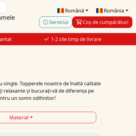
Română
România
amele
Serviciul
Coș de cumpărături
antat
1-2 zile timp de livrare
 single. Topperele noastre de înaltă calitate
 relaxante și bucurați-vă de diferența pe
pentru un somn odihnitor!
Material