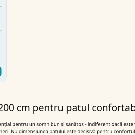
m
t
m
N
t
t
200 cm pentru patul confortab
sențial pentru un somn bun și sănătos - indiferent dacă est
ineri. Nu dimensiunea patului este decisivă pentru confortu