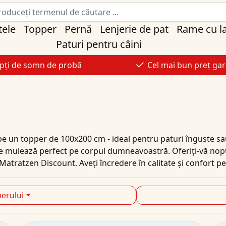
tele
Topper
Pernă
Lenjerie de pat
Rame cu l
Paturi pentru câini
pți de somn de probă
Cel mai bun preț gar
e un topper de 100x200 cm - ideal pentru paturi înguste sau
e mulează perfect pe corpul dumneavoastră. Oferiți-vă nopți
Matratzen Discount. Aveți încredere în calitate și confort 
perului