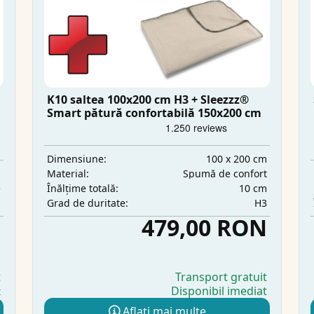
K10 saltea 100x200 cm H3 + Sleezzz®
Smart pătură confortabilă 150x200 cm
100 x 200 cm
Dimensiune:
m
Spumă de confort
Material:
e
10 cm
Înălțime totală:
m
H3
Grad de duritate:
N
479,00 RON
t
Transport gratuit
Disponibil imediat
t
Aflați mai multe