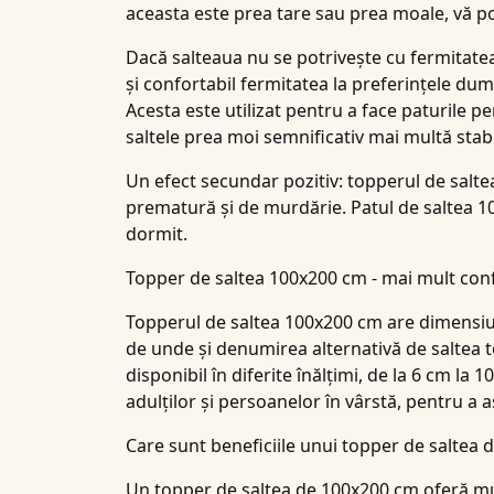
aceasta este prea tare sau prea moale, vă p
Dacă salteaua nu se potrivește cu fermitate
și confortabil fermitatea la preferințele du
Acesta este utilizat pentru a face paturile p
saltele prea moi semnificativ mai multă stabil
Un efect secundar pozitiv: topperul de salt
prematură și de murdărie. Patul de saltea 10
dormit.
Topper de saltea 100x200 cm - mai mult conf
Topperul de saltea 100x200 cm are dimensiun
de unde și denumirea alternativă de saltea to
disponibil în diferite înălțimi, de la 6 cm la 1
adulților și persoanelor în vârstă, pentru a 
Care sunt beneficiile unui topper de saltea
Un topper de saltea de 100x200 cm oferă mul