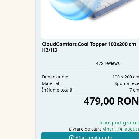
CloudComfort Cool Topper 100x200 cm
H2/H3
100 x 200 c
Dimensiune:
Spumă rec
Material:
7 c
Înălțime totală:
479,00 RO
Transport gratui
Livrare de către
vineri, 14. augus
Aflați mai multe