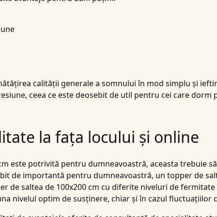
iune
ătățirea calității generale a somnului în mod simplu și ieft
siune, ceea ce este deosebit de util pentru cei care dorm 
tate la fața locului și online
 cm este potrivită pentru dumneavoastră, aceasta trebuie
ebit de importantă pentru dumneavoastră, un topper de salt
 de saltea de 100x200 cm cu diferite niveluri de fermitate î
a nivelul optim de susținere, chiar și în cazul fluctuațiilor 