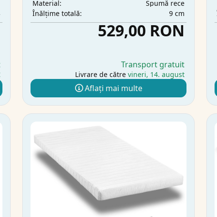
m
Spumă rece
Material:
3
9 cm
Înălțime totală:
N
529,00 RON
t
Transport gratuit
t
Livrare de către
vineri, 14. august
Aflați mai multe