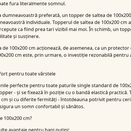
oate fura literalmente somnul.
a dumneavoastră preferată, un topper de saltea de 100x200 
mneavoastră individuale. Topperul de saltea de 100x200 cm a
ercepute ca fiind prea tari vizibil mai moi. În schimb, un to
itate și susținere.
ea de 100x200 cm acționează, de asemenea, ca un protector 
0x200 cm este, prin urmare, o investiție rezonabilă pentru 
ort pentru toate vârstele
ile perfecte pentru toate paturile single standard de 100x2
pper - și se fixează în poziție cu o bandă elastică practică
0 cm și cu diferite fermități - întotdeauna potrivit pentru ceri
asigura un somn confortabil și sănătos.
 de 100x200 cm?
te avantaje pentru bani puțini: