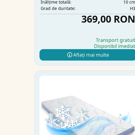
10 c
Înălțime totală:
H
Grad de duritate:
369,00 RO
Transport gratui
Disponibil imedia
Aflați mai multe