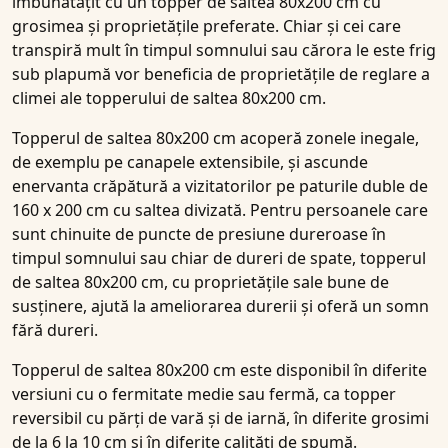
îmbunătățit cu un topper de saltea 80x200 cm cu
grosimea și proprietățile preferate. Chiar și cei care
transpiră mult în timpul somnului sau cărora le este frig
sub plapumă vor beneficia de proprietățile de reglare a
climei ale topperului de saltea 80x200 cm.
Topperul de saltea 80x200 cm acoperă zonele inegale,
de exemplu pe canapele extensibile, și ascunde
enervanta crăpătură a vizitatorilor pe paturile duble de
160 x 200 cm cu saltea divizată. Pentru persoanele care
sunt chinuite de puncte de presiune dureroase în
timpul somnului sau chiar de dureri de spate, topperul
de saltea 80x200 cm, cu proprietățile sale bune de
susținere, ajută la ameliorarea durerii și oferă un somn
fără dureri.
Topperul de saltea 80x200 cm este disponibil în diferite
versiuni cu o fermitate medie sau fermă, ca topper
reversibil cu părți de vară și de iarnă, în diferite grosimi
de la 6 la 10 cm și în diferite calități de spumă.