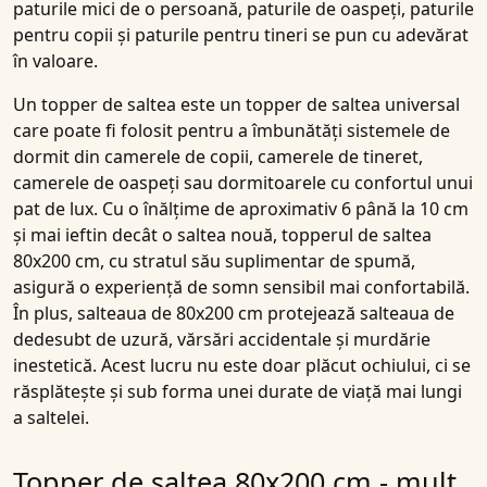
paturile mici de o persoană, paturile de oaspeți, paturile
pentru copii și paturile pentru tineri se pun cu adevărat
în valoare.
Un topper de saltea este un topper de saltea universal
care poate fi folosit pentru a îmbunătăți sistemele de
dormit din camerele de copii, camerele de tineret,
camerele de oaspeți sau dormitoarele cu confortul unui
pat de lux. Cu o înălțime de aproximativ 6 până la 10 cm
și mai ieftin decât o saltea nouă, topperul de saltea
80x200 cm, cu stratul său suplimentar de spumă,
asigură o experiență de somn sensibil mai confortabilă.
În plus, salteaua de 80x200 cm protejează salteaua de
dedesubt de uzură, vărsări accidentale și murdărie
inestetică. Acest lucru nu este doar plăcut ochiului, ci se
răsplătește și sub forma unei durate de viață mai lungi
a saltelei.
Topper de saltea 80x200 cm - mult