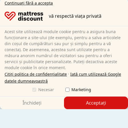
Informații generale:
Continuați fără a accepta
Centrul de informare
Condiții de expediere
vă respectă viața privată
Termeni și condiții generale (clienți privați)
Termeni și condiții generale (clienți comerciali)
Acest site utilizează module cookie pentru a asigura buna
Protecția datelor
funcționare a site-ului (de exemplu, pentru a salva articolele
Cookie-uri
din coșul de cumpărături sau pur și simplu pentru a vă
conecta). De asemenea, acestea sunt utilizate pentru a
Politica de anulare
măsura anonim numărul de vizitatori sau pentru a oferi
Imprimare
servicii și publicitate personalizate. Puteți dezactiva aceste
Revocarea contractului
module cookie în orice moment.
·
Citiți politica de confidențialitate
Iată cum utilizează Google
Sleezzz GmbH
datele dumneavoastră
Grebbener Str. 7
Necesar
Marketing
52525 Heinsberg
Germania
Închideți
Acceptați
E-Mail:
customer-service@matratzen.discount
Toate prețurile includ TVA.