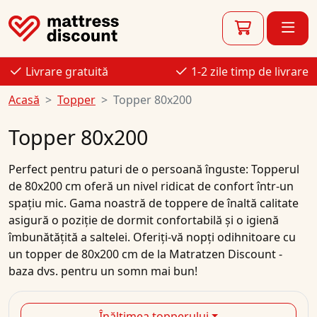
Livrare gratuită
1-2 zile timp de livrare
Acasă
Topper
Topper 80x200
Topper 80x200
Perfect pentru paturi de o persoană înguste: Topperul
de 80x200 cm oferă un nivel ridicat de confort într-un
spațiu mic. Gama noastră de toppere de înaltă calitate
asigură o poziție de dormit confortabilă și o igienă
îmbunătățită a saltelei. Oferiți-vă nopți odihnitoare cu
un topper de 80x200 cm de la Matratzen Discount -
baza dvs. pentru un somn mai bun!
Înălțimea topperului