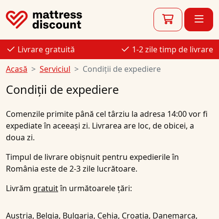
Livrare gratuită
1-2 zile timp de livrare
Acasă
Serviciul
Condiții de expediere
Condiții de expediere
Comenzile primite
până cel târziu la adresa 14:00
vor fi
expediate în aceeași zi
.
Livrarea are loc, de obicei, a
doua zi
.
Timpul de livrare obișnuit pentru expedierile în
România este de
2-3 zile lucrătoare
.
Livrăm
gratuit
în următoarele țări:
Austria, Belgia, Bulgaria, Cehia, Croația, Danemarca,