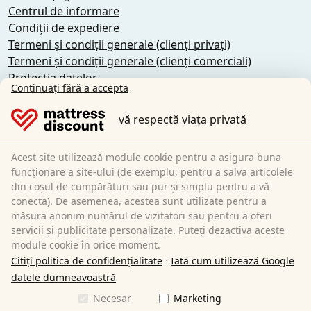
Centrul de informare
Condiții de expediere
Termeni și condiții generale (clienți privați)
Termeni și condiții generale (clienți comerciali)
Protecția datelor
Continuați fără a accepta
Cookie-uri
Politica de anulare
vă respectă viața privată
Imprimare
Revocarea contractului
Acest site utilizează module cookie pentru a asigura buna
funcționare a site-ului (de exemplu, pentru a salva articolele
Sleezzz GmbH
din coșul de cumpărături sau pur și simplu pentru a vă
Grebbener Str. 7
conecta). De asemenea, acestea sunt utilizate pentru a
măsura anonim numărul de vizitatori sau pentru a oferi
52525 Heinsberg
servicii și publicitate personalizate. Puteți dezactiva aceste
Germania
module cookie în orice moment.
E-Mail:
customer-service@matratzen.discount
·
Citiți politica de confidențialitate
Iată cum utilizează Google
Toate prețurile includ TVA.
datele dumneavoastră
Necesar
Marketing