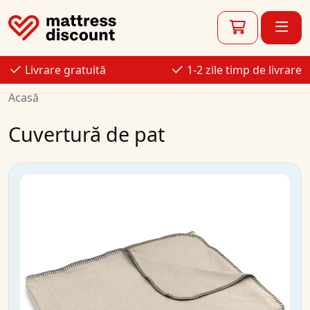
Livrare gratuită
1-2 zile timp de livrare
Acasă
Cuvertură de pat