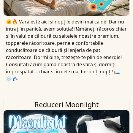
🌞🔥 Vara este aici și nopțile devin mai calde! Dar nu
intrați în panică, avem soluția! Rămâneți răcoros chiar
și în valul de căldură cu saltelele noastre premium,
topperele răcoritoare, pernele confortabile
conducătoare de căldură și lenjeria de pat
răcoritoare. Dormi bine, trezește-te plin de energie!
Consultați acum gama noastră de vară și dormiți
împrospătat – chiar și în cele mai fierbinți nopți! 🛏
❄️💤
Reduceri Moonlight