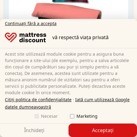
Continuați fără a accepta
vă respectă viața privată
Acest site utilizează module cookie pentru a asigura buna
funcționare a site-ului (de exemplu, pentru a salva articolele
din coșul de cumpărături sau pur și simplu pentru a vă
conecta). De asemenea, acestea sunt utilizate pentru a
măsura anonim numărul de vizitatori sau pentru a oferi
servicii și publicitate personalizate. Puteți dezactiva aceste
Lenjerie de pat Castell microfibră reversibilă
module cookie în orice moment.
Taylor Swift de Sid Maurer 155x220 + 80x80 cm
·
Citiți politica de confidențialitate
Iată cum utilizează Google
datele dumneavoastră
155 x 220 cm
Dimensiune:
Necesar
Marketing
100% poliester
Material:
79,00 RON
Închideți
Acceptați
Sale:
139,00 RON