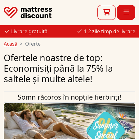
Livrare gratuită
1-2 zile timp de livrare
Acasă
Oferte
Ofertele noastre de top:
Economisiți până la 75% la
saltele și multe altele!
Somn răcoros în nopțile fierbinți!