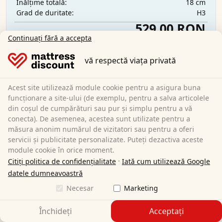
18 cm
Înălțime totală:
H3
Grad de duritate:
529,00 RON
Continuați fără a accepta
vă respectă viața privată
Transport gratuit
Disponibil imediat
Aflați mai multe
Acest site utilizează module cookie pentru a asigura buna
funcționare a site-ului (de exemplu, pentru a salva articolele
din coșul de cumpărături sau pur și simplu pentru a vă
conecta). De asemenea, acestea sunt utilizate pentru a
măsura anonim numărul de vizitatori sau pentru a oferi
servicii și publicitate personalizate. Puteți dezactiva aceste
module cookie în orice moment.
·
Citiți politica de confidențialitate
Iată cum utilizează Google
datele dumneavoastră
Necesar
Marketing
Închideți
Acceptați