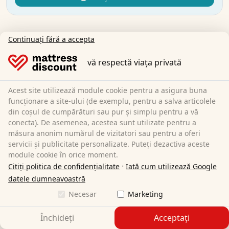
Continuați fără a accepta
Pernă Visco pentru un somn fără
vă respectă viața privată
greutate
Acest site utilizează module cookie pentru a asigura buna
Sunteți și dumneavoastră printre persoanele care se
funcționare a site-ului (de exemplu, pentru a salva articolele
trezesc dimineața cu dureri musculare, de gât sau de
din coșul de cumpărături sau pur și simplu pentru a vă
spate? Care se chinuie să treacă peste zi pentru că
conecta). De asemenea, acestea sunt utilizate pentru a
măsura anonim numărul de vizitatori sau pentru a oferi
noaptea nu au putut dormi și corpul lor nu s-a odihnit
servicii și publicitate personalizate. Puteți dezactiva aceste
suficient? Sau doriți pur și simplu să dormiți într-un
module cookie în orice moment.
mod extrem de confortabil, pentru a vă bucura la
·
Citiți politica de confidențialitate
Iată cum utilizează Google
maximum de odihna nocturnă? Atunci o pernă Visco
datele dumneavoastră
este exact ceea ce aveți nevoie.
Necesar
Marketing
Indiferent dacă dormiți pe o parte, pe spate sau pe
burtă, o pernă viscoelastică pentru susținerea gâtului
Închideți
Acceptați
vă asigură un confort de neegalat. La Matratzen