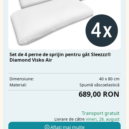
Set de 4 perne de sprijin pentru gât Sleezzz®
Diamond Visko Air
40 x 80 cm
Dimensiune:
Spumă vâscoelastică
Material:
689,00 RON
Transport gratuit
Livrare de către
vineri, 28. august
Aflați mai multe