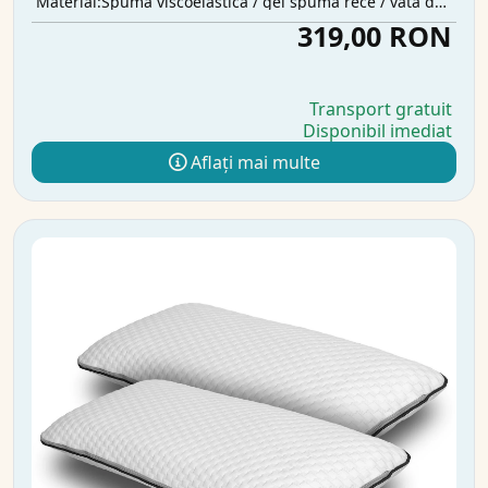
Spumă viscoelastică / gel spumă rece / vată de poliester
Material:
319,00 RON
Transport gratuit
Disponibil imediat
Aflați mai multe