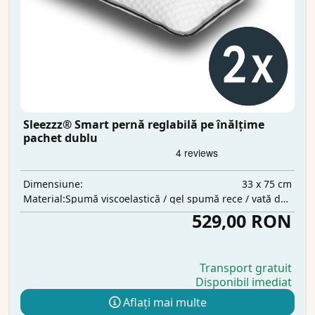
Sleezzz® Smart pernă reglabilă pe înălțime
pachet dublu
33 x 75 cm
Dimensiune:
Spumă viscoelastică / gel spumă rece / vată de poliester
Material:
529,00 RON
Transport gratuit
Disponibil imediat
Aflați mai multe