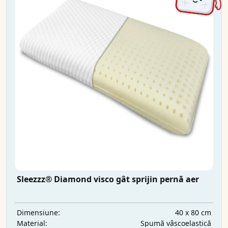
Sleezzz® Diamond visco gât sprijin pernă aer
40 x 80 cm
Dimensiune:
Spumă vâscoelastică
Material: