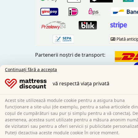
Plată antici
Partenerii noștri de transport:
Continuați fără a accepta
vă respectă viața privată
Social Media:
Acest site utilizează module cookie pentru a asigura buna
funcționare a site-ului (de exemplu, pentru a salva articolele din
coșul de cumpărături sau pur și simplu pentru a vă conecta). De
asemenea, acestea sunt utilizate pentru a măsura anonim num
de vizitatori sau pentru a oferi servicii și publicitate personaliza
Puteți dezactiva aceste module cookie în orice moment.