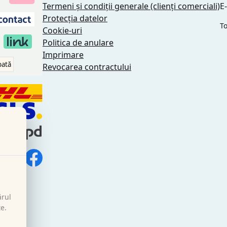
Termeni și condiții generale (clienți comerciali)
E
Protecția datelor
To
Cookie-uri
Politica de anulare
Imprimare
pată
Revocarea contractului
ărul
te.