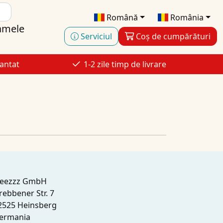
Română
România
amele
Serviciul
Coș de cumpărături
antat
1-2 zile timp de livrare
leezzz GmbH
rebbener Str. 7
2525 Heinsberg
ermania