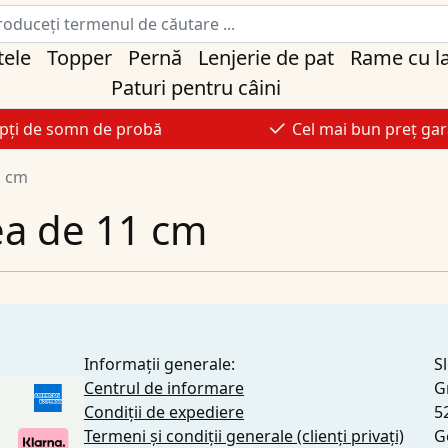
tele
Topper
Pernă
Lenjerie de pat
Rame cu l
Paturi pentru câini
pți de somn de probă
Cel mai bun preț gar
1 cm
mea de 11 cm
Informații generale:
S
Centrul de informare
G
Condiții de expediere
5
Termeni și condiții generale (clienți privați)
G