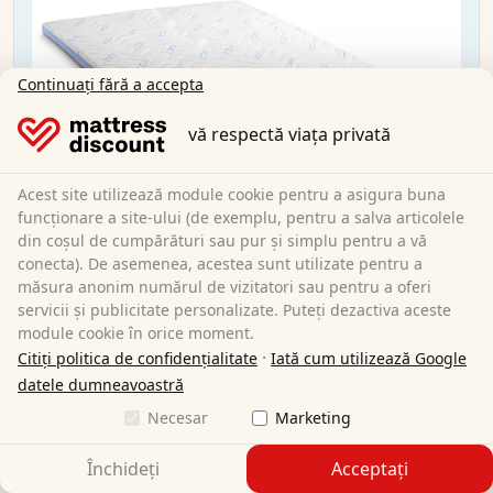
Continuați fără a accepta
vă respectă viața privată
Acest site utilizează module cookie pentru a asigura buna
funcționare a site-ului (de exemplu, pentru a salva articolele
din coșul de cumpărături sau pur și simplu pentru a vă
conecta). De asemenea, acestea sunt utilizate pentru a
măsura anonim numărul de vizitatori sau pentru a oferi
servicii și publicitate personalizate. Puteți dezactiva aceste
module cookie în orice moment.
·
Citiți politica de confidențialitate
Iată cum utilizează Google
datele dumneavoastră
Necesar
Marketing
CloudComfort Cool Topper 120x200 cm H2/H3 +
pernă de susținere a gâtului Sleezzz® Cool cu
spumă gel conturată
Închideți
Acceptați