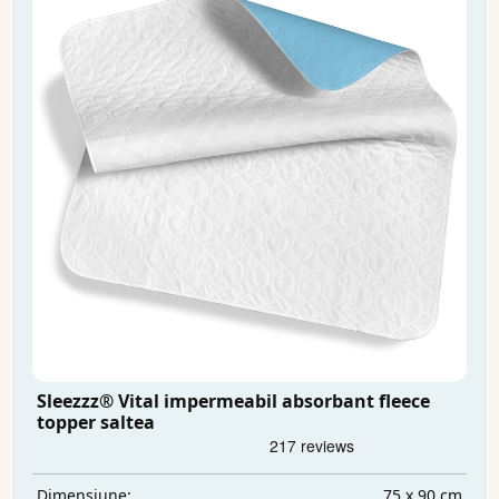
Sleezzz® Vital impermeabil absorbant fleece
topper saltea
75 x 90 cm
Dimensiune: