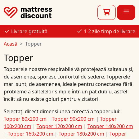
Livrare gratuită
1-2 zile timp de livrare
Acasă
Topper
Topper
Topperele noastre respirabile vă protejează salteaua și,
de asemenea, sporesc confortul de ședere. Topperele
mari sunt, de asemenea, ideale pentru conectarea fără
probleme a saltelelor simple într-un pat dublu, astfel
încât să nu existe goluri pentru vizitatori.
Selectați direct dimensiunea corectă a topperului:
Topper 80x200 cm
|
Topper 90x200 cm
|
Topper
100x200 cm
|
Topper 120x200 cm
|
Topper 140x200 cm
|
Topper 160x200 cm
|
Topper 180x200 cm
|
Topper