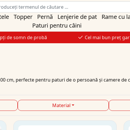
tele
Topper
Pernă
Lenjerie de pat
Rame cu l
Paturi pentru câini
pți de somn de probă
Cel mai bun preț gar
200 cm
, perfecte pentru paturi de o persoană și camere de c
Material