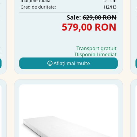
21 cm
Înălțime totală:
e
H2/H3
Grad de duritate:
m
3
Sale:
629,00 RON
N
579,00 RON
t
Transport gratuit
t
Disponibil imediat
Aflați mai multe