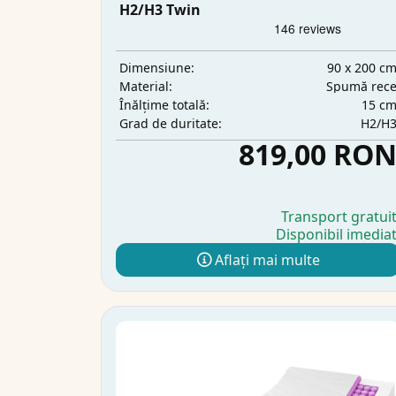
H2/H3 Twin
90 x 200 c
Dimensiune:
Spumă rec
Material:
15 c
Înălțime totală:
H2/H
Grad de duritate:
819,00 RO
Transport gratui
Disponibil imedia
Aflați mai multe