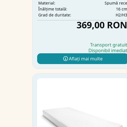
Spumă rec
Material:
16 c
Înălțime totală:
H2/H
Grad de duritate:
369,00 RO
Transport gratui
Disponibil imedia
Aflați mai multe