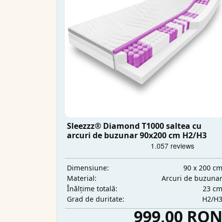
Sleezzz® Diamond T1000 saltea cu
arcuri de buzunar 90x200 cm H2/H3
90 x 200 c
Dimensiune:
Arcuri de buzuna
Material:
23 c
Înălțime totală:
H2/H
Grad de duritate:
999,00 RO