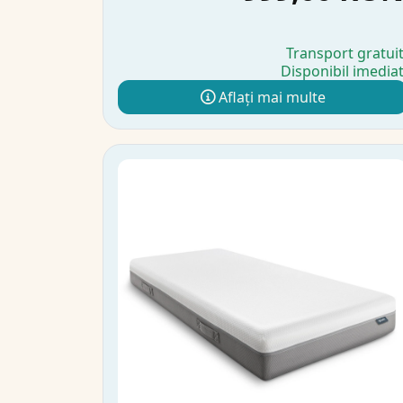
Transport gratui
Disponibil imedia
Aflați mai multe