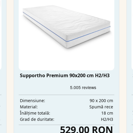
Supportho Premium 90x200 cm H2/H3
m
90 x 200 cm
Dimensiune:
r
Spumă rece
Material:
m
18 cm
Înălțime totală:
3
H2/H3
Grad de duritate:
N
529,00 RON