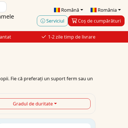
Română
România
amele
Serviciul
Coș de cumpărături
antat
1-2 zile timp de livrare
opii. Fie că preferați un suport ferm sau un
Gradul de duritate