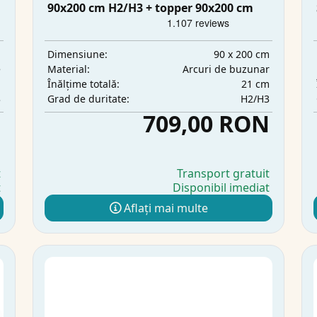
90x200 cm H2/H3 + topper 90x200 cm
m
90 x 200 cm
Dimensiune:
e
Arcuri de buzunar
Material:
m
21 cm
Înălțime totală:
3
H2/H3
Grad de duritate:
N
709,00 RON
t
Transport gratuit
t
Disponibil imediat
Aflați mai multe