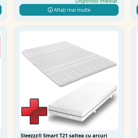
t
Disponibil imediat
Aflați mai multe
Sleezzz® Smart T21 saltea cu arcuri