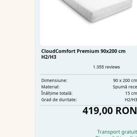
CloudComfort Premium 90x200 cm
H2/H3
90 x 200 c
Dimensiune:
Spumă rec
Material:
15 c
Înălțime totală:
H2/H
Grad de duritate:
419,00 RO
Transport gratui