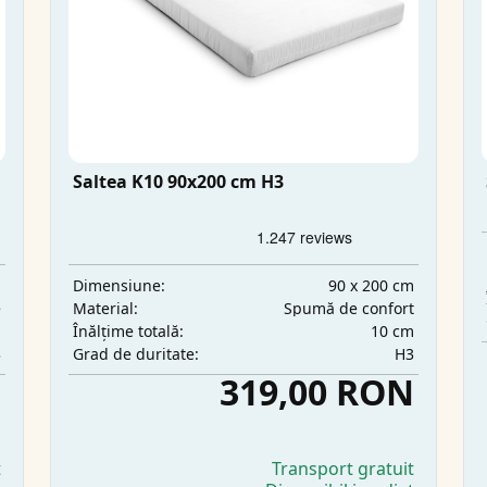
Saltea K10 90x200 cm H3
m
90 x 200 cm
Dimensiune:
e
Spumă de confort
Material:
m
10 cm
Înălțime totală:
3
H3
Grad de duritate:
N
319,00 RON
t
Transport gratuit