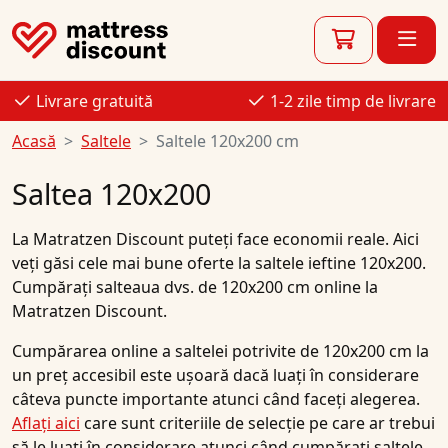
Livrare gratuită
1-2 zile timp de livrare
Acasă
Saltele
Saltele 120x200 cm
Saltea 120x200
La
Matratzen Discount
puteți face economii reale. Aici
veți găsi cele mai bune
oferte
la saltele
ieftine
120x200
.
Cumpărați
salteaua
dvs. de
120x200 cm
online
la
Matratzen Discount.
Cumpărarea online a saltelei potrivite de 120x200 cm la
un preț accesibil este ușoară dacă luați în considerare
câteva puncte importante atunci când faceți alegerea.
Aflați aici
care sunt criteriile de selecție pe care ar trebui
să le luați în considerare atunci când cumpărați saltele