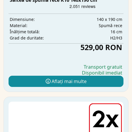
Saltea de spumă rece K16 140x190 cm
140 x 190 cm
Dimensiune:
Spumă rece
Material:
16 cm
Înălțime totală:
H2/H3
Grad de duritate:
529,00 RON
Transport gratuit
Disponibil imediat
Aflați mai multe