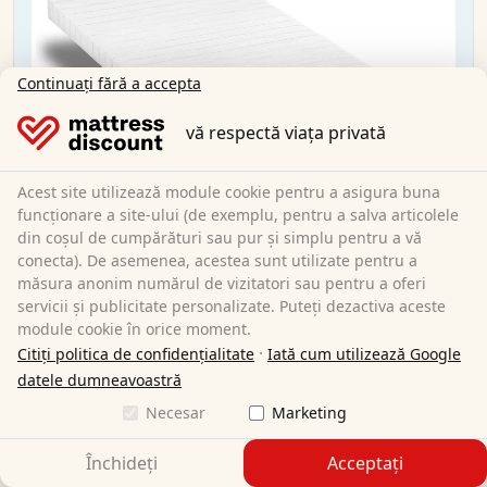
Continuați fără a accepta
vă respectă viața privată
Acest site utilizează module cookie pentru a asigura buna
funcționare a site-ului (de exemplu, pentru a salva articolele
din coșul de cumpărături sau pur și simplu pentru a vă
conecta). De asemenea, acestea sunt utilizate pentru a
măsura anonim numărul de vizitatori sau pentru a oferi
servicii și publicitate personalizate. Puteți dezactiva aceste
module cookie în orice moment.
·
Citiți politica de confidențialitate
Iată cum utilizează Google
datele dumneavoastră
Saltea K10 90x200 cm H3 + pernă CloudComfort
Necesar
Marketing
Basic din microfibră 40x80 cm
Închideți
Acceptați