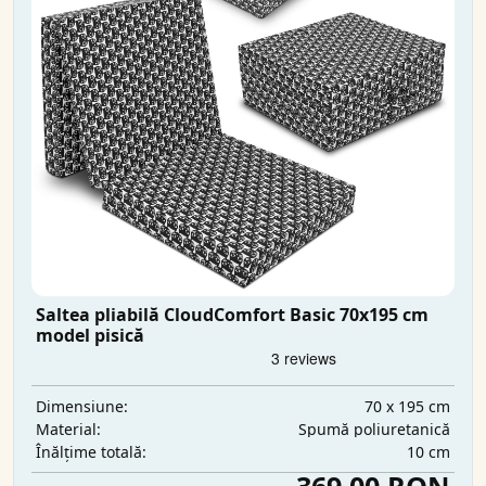
Saltea pliabilă CloudComfort Basic 70x195 cm
model pisică
70 x 195 cm
Dimensiune:
Spumă poliuretanică
Material:
10 cm
Înălțime totală: