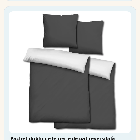
Pachet dublu de lenjerie de pat reversibilă