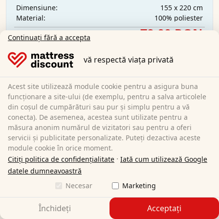
155 x 220 cm
Dimensiune:
100% poliester
Material:
79,00 RON
Sale:
139,00 RON
Continuați fără a accepta
vă respectă viața privată
Transport gratuit
Disponibil imediat
Acest site utilizează module cookie pentru a asigura buna
Aflați mai multe
funcționare a site-ului (de exemplu, pentru a salva articolele
din coșul de cumpărături sau pur și simplu pentru a vă
conecta). De asemenea, acestea sunt utilizate pentru a
măsura anonim numărul de vizitatori sau pentru a oferi
servicii și publicitate personalizate. Puteți dezactiva aceste
module cookie în orice moment.
·
Citiți politica de confidențialitate
Iată cum utilizează Google
datele dumneavoastră
Necesar
Marketing
Închideți
Acceptați