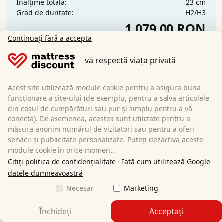
23 cm
Înălțime totală:
H2/H3
Grad de duritate:
1.079,00 RON
Continuați fără a accepta
vă respectă viața privată
Transport gratuit
Disponibil imediat
Aflați mai multe
Acest site utilizează module cookie pentru a asigura buna
funcționare a site-ului (de exemplu, pentru a salva articolele
din coșul de cumpărături sau pur și simplu pentru a vă
conecta). De asemenea, acestea sunt utilizate pentru a
măsura anonim numărul de vizitatori sau pentru a oferi
servicii și publicitate personalizate. Puteți dezactiva aceste
module cookie în orice moment.
·
Citiți politica de confidențialitate
Iată cum utilizează Google
datele dumneavoastră
Necesar
Marketing
Închideți
Acceptați