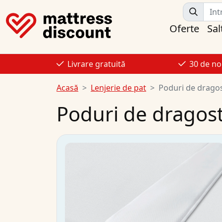
Oferte
Sal
Livrare gratuită
30 de no
Acasă
Lenjerie de pat
Poduri de drago
Poduri de dragos