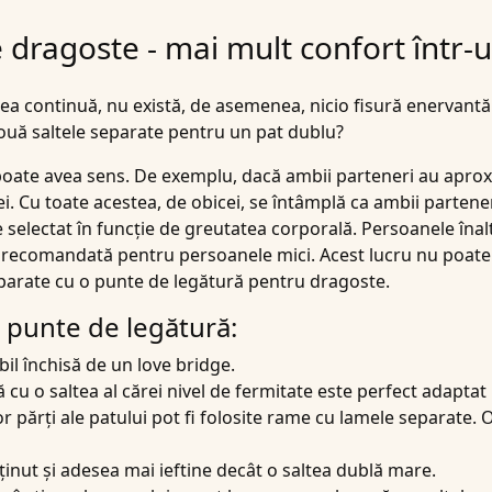
e dragoste - mai mult confort într-
tea continuă, nu există, de asemenea, nicio fisură enervantă 
două saltele separate pentru un pat dublu?
poate avea sens. De exemplu, dacă ambii parteneri au aproxi
ei. Cu toate acestea, de obicei, se întâmplă ca ambii partener
fie selectat în funcție de greutatea corporală. Persoanele înal
recomandată pentru persoanele mici. Acest lucru nu poate f
parate cu o punte de legătură pentru dragoste.
o punte de legătură:
bil închisă de un love bridge.
tă cu o
saltea
al cărei nivel de fermitate este perfect adaptat
 părți ale patului pot fi folosite rame cu lamele separate. 
ținut și adesea mai ieftine decât o saltea dublă mare.