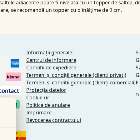
saltele adiacente poate fi nivelată cu un topper de saltea, 
 mare, se recomandă un topper cu o înălțime de 9 cm.
Informații generale:
S
Centrul de informare
G
Condiții de expediere
5
Termeni și condiții generale (clienți privați)
G
Termeni și condiții generale (clienți comerciali)
E
Protecția datelor
To
Cookie-uri
Politica de anulare
Imprimare
pată
Revocarea contractului