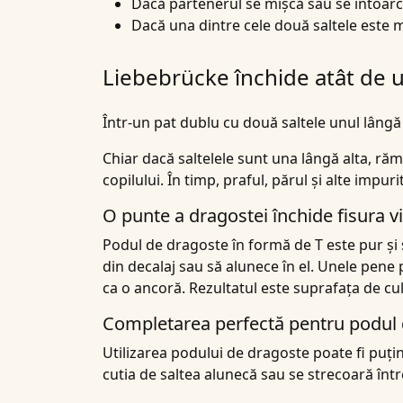
Dacă partenerul se mișcă sau se întoarc
Dacă una dintre cele două saltele este m
Liebebrücke închide atât de u
Într-un pat dublu cu două saltele unul lângă c
Chiar dacă saltelele sunt una lângă alta, ră
copilului. În timp, praful, părul și alte impur
O punte a dragostei închide fisura vi
Podul de dragoste în formă de T este pur și 
din decalaj sau să alunece în el. Unele pene 
ca o ancoră. Rezultatul este suprafața de cu
Completarea perfectă pentru podul d
Utilizarea podului de dragoste poate fi puțin
cutia de saltea alunecă sau se strecoară între