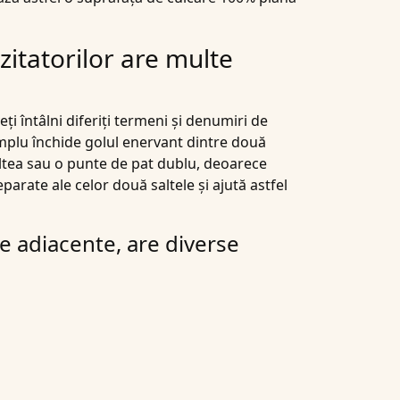
zitatorilor are multe
eți întâlni diferiți termeni și denumiri de
implu închide golul enervant dintre două
saltea sau o punte de pat dublu, deoarece
arate ale celor două saltele și ajută astfel
e adiacente, are diverse