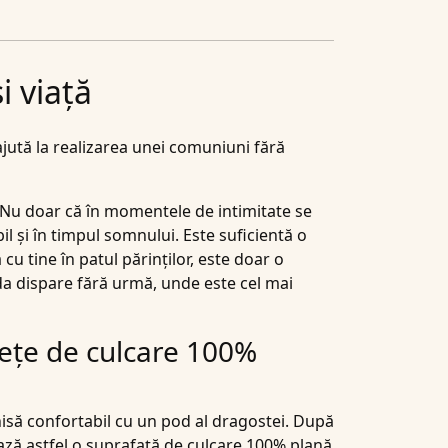
i viață
jută la realizarea unei comuniuni fără
. Nu doar că în momentele de intimitate se
il și în timpul somnului. Este suficientă o
cu tine în patul părinților, este doar o
da dispare fără urmă, unde este cel mai
fețe de culcare 100%
hisă confortabil cu un pod al dragostei. După
ază astfel o suprafață de culcare 100% plană