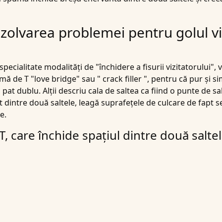
rezolvarea problemei pentru golul vi
ecialitate modalități de "închidere a fisurii vizitatorului", v
mă de T "love bridge" sau "
crack filler
", pentru că pur și s
n pat dublu. Alții descriu cala de saltea ca fiind o punte de 
dintre două saltele, leagă suprafețele de culcare de fapt sep
e.
, care închide spațiul dintre două saltel