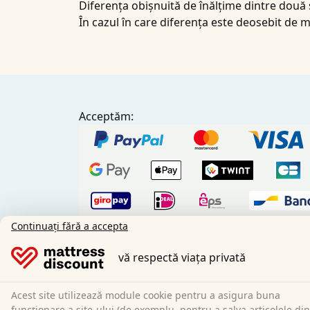
Diferența obișnuită de înălțime dintre două 
În cazul în care diferența este deosebit de
Acceptăm:
Continuați fără a accepta
vă respectă viața privată
Plată antici
Acest site utilizează module cookie pentru a asigura buna
Partenerii noștri de transport:
funcționare a site-ului (de exemplu, pentru a salva articolele din