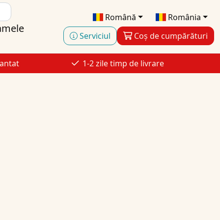
Română
România
amele
Serviciul
Coș de cumpărături
antat
1-2 zile timp de livrare