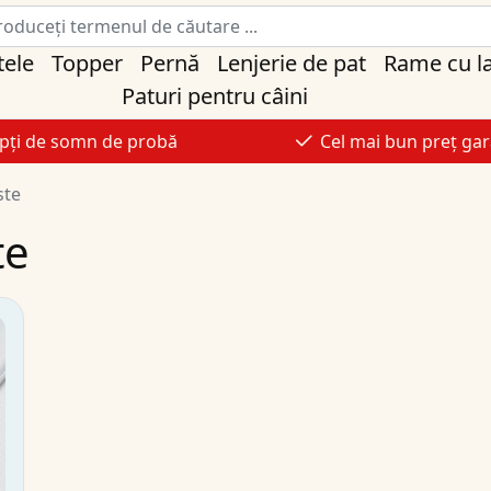
tele
Topper
Pernă
Lenjerie de pat
Rame cu l
Paturi pentru câini
pți de somn de probă
Cel mai bun preț gar
ste
te