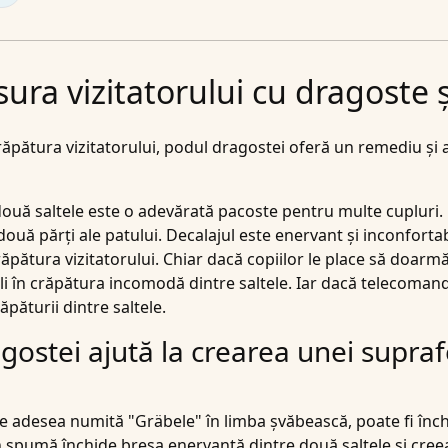
sura vizitatorului cu dragoste ș
ăpătura vizitatorului,
podul dragostei
oferă un remediu și a
 două saltele este o adevărată pacoste pentru multe cupluri
ouă părți ale patului. Decalajul este enervant și inconfortab
ăpătura vizitatorului. Chiar dacă copiilor le place să doarmă 
i în crăpătura incomodă dintre saltele. Iar dacă telecoman
răpăturii dintre
saltele
.
agostei ajută la crearea unei supra
te adesea numită "Gräbele" în limba șvăbească, poate fi înc
 spumă închide breșa enervantă dintre două saltele și cree