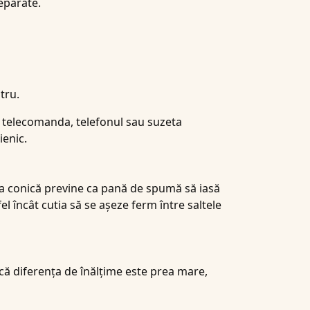
eparate.
tru.
ă telecomanda, telefonul sau suzeta
ienic.
rma conică previne ca pană de spumă să iasă
l încât cutia să se așeze ferm între saltele
Dacă diferența de înălțime este prea mare,