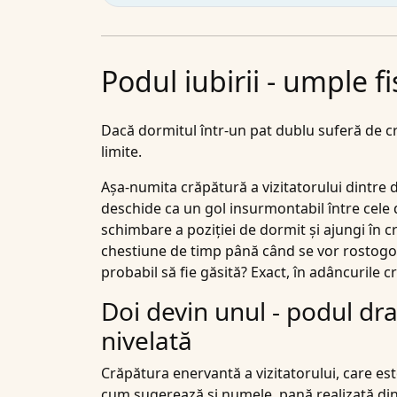
Podul iubirii - umple fi
Dacă dormitul într-un pat dublu suferă de cr
limite.
Așa-numita crăpătură a vizitatorului dintre
deschide ca un gol insurmontabil între cele d
schimbare a poziției de dormit și ajungi în cr
chestiune de timp până când se vor rostogol
probabil să fie găsită? Exact, în adâncurile c
Doi devin unul - podul dr
nivelată
Crăpătura enervantă a vizitatorului
, care es
cum sugerează și numele, pană realizată din