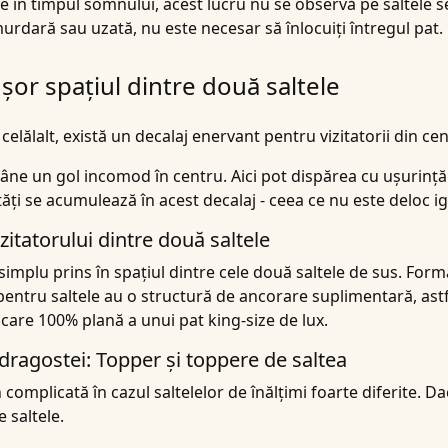
e în timpul somnului, acest lucru nu se observă pe saltele s
urdară sau uzată, nu este necesar să înlocuiți întregul pat.
șor spațiul dintre două saltele
elălalt, există un decalaj enervant pentru vizitatorii din cen
mâne un gol incomod în centru. Aici pot dispărea cu ușurinț
ități se acumulează în acest decalaj - ceea ce nu este deloc ig
zitatorului dintre două saltele
simplu prins în spațiul dintre cele două saltele de sus. Fo
pentru saltele au o structură de ancorare suplimentară, astfe
lcare 100% plană a unui pat king-size de lux.
ragostei: Topper și toppere de saltea
 complicată în cazul saltelelor de înălțimi foarte diferite. 
 saltele.