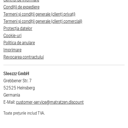
Condiții de expediere
Termeni și condiții generale (clienți privați)
Termeni și condiții generale (clienți comerciali)
Protecția datelor
Cookie-uri
Politica de anulare
Imprimare
Revocarea contractului
Sleezzz GmbH
Grebbener Str. 7
52525 Heinsberg
Germania
E-Mail:
customer-service@matratzen.discount
Toate prețurile includ TVA.