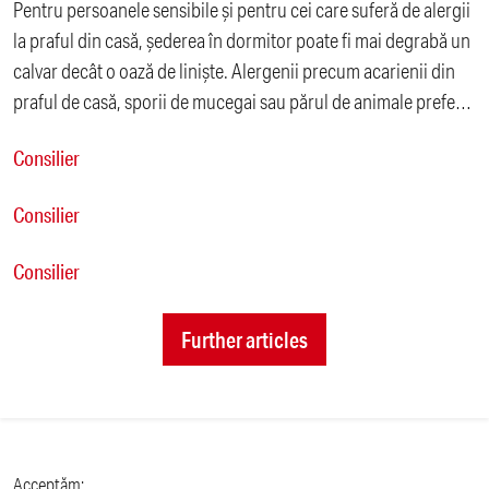
Pentru persoanele sensibile și pentru cei care suferă de alergii
la praful din casă, șederea în dormitor poate fi mai degrabă un
calvar decât o oază de liniște. Alergenii precum acarienii din
praful de casă, sporii de mucegai sau părul de animale preferă
să se adune în zona patului, ceea ce poate duce la simptome
Consilier
nocturne precum nasul înfundat, strănutul, mâncărimile sau
chiar astmul.
Consilier
Consilier
Further articles
Acceptăm: