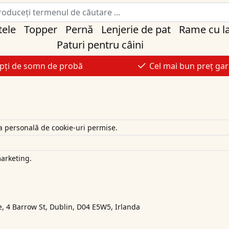
tele
Topper
Pernă
Lenjerie de pat
Rame cu l
Paturi pentru câini
pți de somn de probă
Cel mai bun preț gar
a personală de cookie-uri permise.
marketing.
 4 Barrow St, Dublin, D04 E5W5, Irlanda