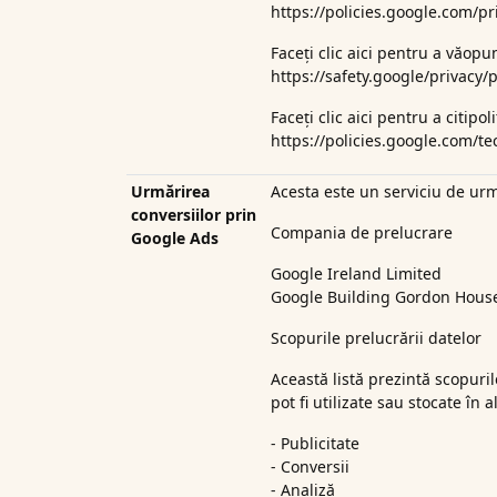
https://policies.google.com/p
Faceți clic aici pentru a vă
opun
https://safety.google/privacy/p
Faceți clic aici pentru a citi
pol
https://policies.google.com/t
Urmărirea
Acesta este un serviciu de urmă
conversiilor prin
Compania de prelucrare
Google Ads
Google Ireland Limited
Google Building Gordon House,
Scopurile prelucrării datelor
Această listă prezintă scopuril
pot fi utilizate sau stocate în
- Publicitate
- Conversii
- Analiză