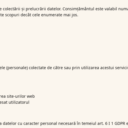
e colectării și prelucrării datelor. Consimțământul este valabil num
 alte scopuri decât cele enumerate mai jos.
ele (personale) colectate de către sau prin utilizarea acestui servici
area site-urilor web
esat utilizatorul
 datelor cu caracter personal necesară în temeiul art. 6 I 1 GDPR 