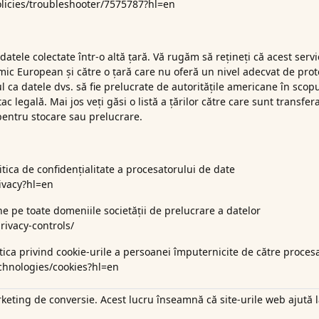
licies/troubleshooter/7575787?hl=en
datele colectate într-o altă țară. Vă rugăm să rețineți că acest serv
ic European și către o țară care nu oferă un nivel adecvat de protec
ul ca datele dvs. să fie prelucrate de autoritățile americane în sco
ac legală. Mai jos veți găsi o listă a țărilor către care sunt transfe
pentru stocare sau prelucrare.
olitica de confidențialitate a procesatorului de date
rivacy?hl=en
e pe toate domeniile societății de prelucrare a
datelor
rivacy-controls/
itica privind cookie-urile a persoanei împuternicite de către proces
echnologies/cookies?hl=en
keting de conversie. Acest lucru înseamnă că site-urile web ajută la