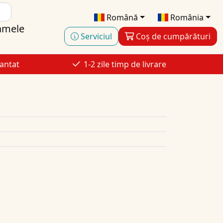
Română
România
amele
Serviciul
Coș de cumpărături
antat
1-2 zile timp de livrare