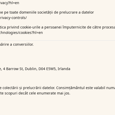
rivacy?hl=en
e pe toate domeniile societății de prelucrare
a datelor
rivacy-controls/
itica privind cookie-urile a persoanei împuternicite de către proces
echnologies/cookies?hl=en
rire a conversiilor.
 4 Barrow St, Dublin, D04 E5W5, Irlanda
e colectării și prelucrării datelor. Consimțământul este valabil num
 alte scopuri decât cele enumerate mai jos.