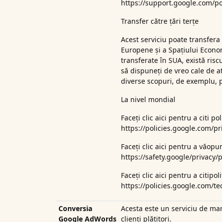
https://support.google.com/po
Transfer către țări terțe
Acest serviciu poate transfera 
Europene și a Spațiului Econom
transferate în SUA, există risc
să dispuneți de vreo cale de at
diverse scopuri, de exemplu, 
La nivel mondial
Faceți clic aici pentru a citi p
https://policies.google.com/p
Faceți clic aici pentru a vă
opun
https://safety.google/privacy/p
Faceți clic aici pentru a citi
pol
https://policies.google.com/t
Conversia
Acesta este un serviciu de mar
Google AdWords
clienți plătitori.