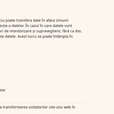
iciu poate transfera date în afara Uniunii
ție a datelor. În cazul în care datele sunt
puri de monitorizare și supraveghere, fără ca dvs.
rate datele. Acest lucru se poate întâmpla în
ator
 transformarea vizitatorilor site-ului web în