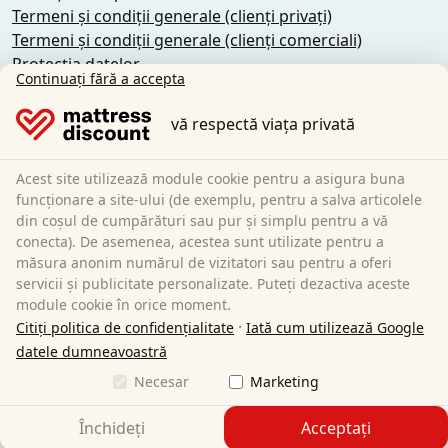
Termeni și condiții generale (clienți privați)
Termeni și condiții generale (clienți comerciali)
Protecția datelor
Continuați fără a accepta
Cookie-uri
Politica de anulare
vă respectă viața privată
Imprimare
Revocarea contractului
Acest site utilizează module cookie pentru a asigura buna
funcționare a site-ului (de exemplu, pentru a salva articolele
Sleezzz GmbH
din coșul de cumpărături sau pur și simplu pentru a vă
Grebbener Str. 7
conecta). De asemenea, acestea sunt utilizate pentru a
măsura anonim numărul de vizitatori sau pentru a oferi
52525 Heinsberg
servicii și publicitate personalizate. Puteți dezactiva aceste
Germania
module cookie în orice moment.
E-Mail:
customer-service@matratzen.discount
·
Citiți politica de confidențialitate
Iată cum utilizează Google
Toate prețurile includ TVA.
datele dumneavoastră
Necesar
Marketing
Închideți
Acceptați