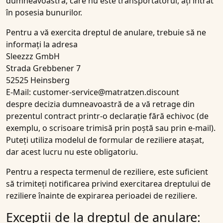
dumneavoastră, care nu este transportatorul, ați intrat
în posesia bunurilor.
Pentru a vă exercita dreptul de anulare, trebuie să ne
informați la adresa
Sleezzz GmbH
Strada Grebbener 7
52525 Heinsberg
E-Mail: customer-service@matratzen.discount
despre decizia dumneavoastră de a vă retrage din
prezentul contract printr-o declarație fără echivoc (de
exemplu, o scrisoare trimisă prin poștă sau prin e-mail).
Puteți utiliza modelul de formular de reziliere atașat,
dar acest lucru nu este obligatoriu.
Pentru a respecta termenul de reziliere, este suficient
să trimiteți notificarea privind exercitarea dreptului de
reziliere înainte de expirarea perioadei de reziliere.
Excepții de la dreptul de anulare: