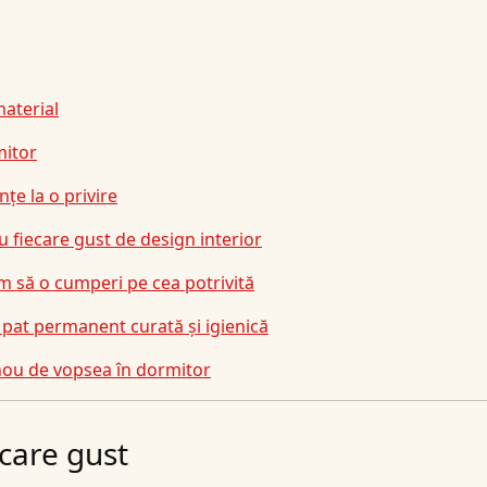
material
mitor
nțe la o privire
ru fiecare gust de design interior
m să o cumperi pe cea potrivită
e pat permanent curată și igienică
 nou de vopsea în dormitor
ecare gust