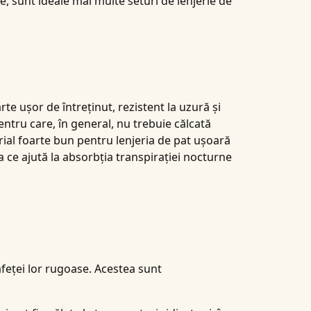
re, sunt ideale mai multe seturi de lenjerie de
te ușor de întreținut, rezistent la uzură și
ntru care, în general, nu trebuie călcată
rial foarte bun pentru lenjeria de pat ușoară
ea ce ajută la absorbția transpirației nocturne
feței lor rugoase. Acestea sunt