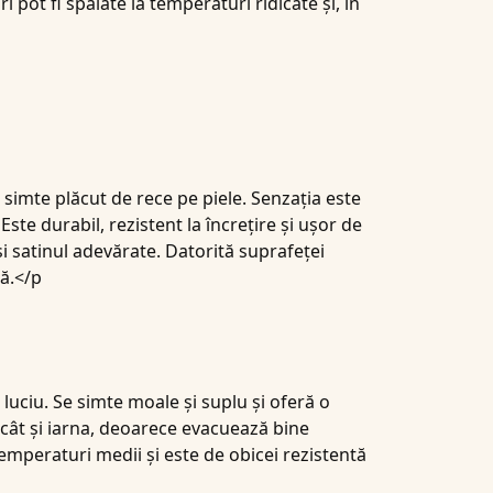
i pot fi spălate la temperaturi ridicate și, în
 simte plăcut de rece pe piele. Senzația este
ste durabil, rezistent la încrețire și ușor de
și
satinul
adevărate. Datorită suprafeței
ă.</p
 luciu. Se simte moale și suplu și oferă o
, cât și iarna, deoarece evacuează bine
temperaturi medii și este de obicei rezistentă