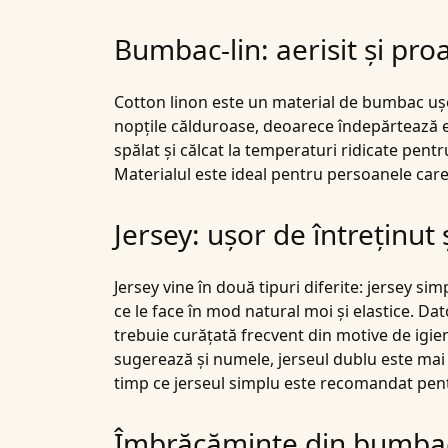
Bumbac-lin: aerisit și pro
Cotton linon
este un material de bumbac ușor,
nopțile călduroase, deoarece îndepărtează ex
spălat și călcat la temperaturi ridicate pent
Materialul este ideal pentru persoanele care
Jersey: ușor de întreținut 
Jersey
vine în două tipuri diferite: jersey si
ce le face în mod natural moi și elastice. Dato
trebuie curățată frecvent din motive de igie
sugerează și numele, jerseul dublu este mai 
timp ce jerseul simplu este recomandat pentr
Îmbrăcăminte din bumbac 