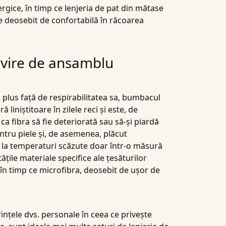
rgice, în timp ce lenjeria de pat din mătase
ie deosebit de confortabilă în răcoarea
rivire de ansamblu
n plus față de respirabilitatea sa, bumbacul
liniștitoare în zilele reci și este, de
ca fibra să fie deteriorată sau să-și piardă
entru piele și, de asemenea, plăcut
e la temperaturi scăzute doar într-o măsură
țile materiale specifice ale țesăturilor
i, în timp ce microfibra, deosebit de ușor de
ințele dvs. personale în ceea ce privește