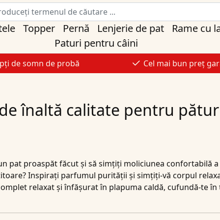
tele
Topper
Pernă
Lenjerie de pat
Rame cu l
Paturi pentru câini
pți de somn de probă
Cel mai bun preț gar
de înaltă calitate pentru pături
un pat proaspăt făcut și să simțiți moliciunea confortabilă a 
itoare? Inspirați parfumul purității și simțiți-vă corpul rel
omplet relaxat și înfășurat în plapuma caldă, cufundă-te în ța