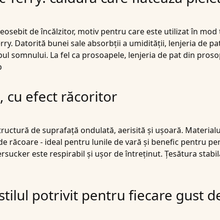
sebit de încălzitor, motiv pentru care este utilizat în mod t
ry. Datorită bunei sale absorbții a umidității, lenjeria de 
l somnului. La fel ca prosoapele, lenjeria de pat din proso
p
, cu efect răcoritor
tructură de suprafață ondulată, aerisită și ușoară. Material
e de răcoare - ideal pentru lunile de vară și benefic pentru
ersucker
este respirabil și ușor de întreținut. Țesătura stabi
stilul potrivit pentru fiecare gust d