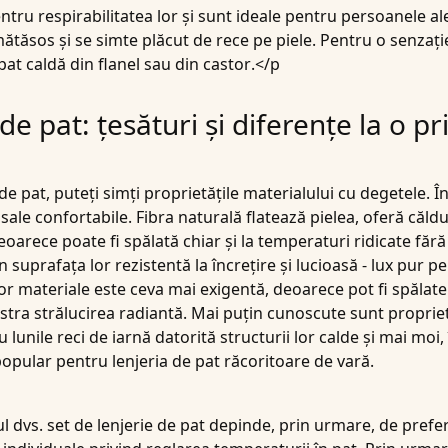
ru respirabilitatea lor și sunt ideale pentru persoanele ale
mătăsos și se simte plăcut de rece pe piele. Pentru o senzaț
 pat caldă
din flanel sau din castor
.</p
de pat: țesături și diferențe la o p
e pat, puteți simți proprietățile materialului cu degetele. Î
le confortabile. Fibra naturală flatează pielea, oferă căldură 
arece poate fi spălată chiar și la temperaturi ridicate fără 
suprafața lor rezistentă la încrețire și lucioasă - lux pur p
tor materiale este ceva mai exigentă, deoarece pot fi spălat
ăstra strălucirea radiantă. Mai puțin cunoscute sunt proprietă
ru lunile reci de iarnă datorită structurii lor calde și mai mo
 popular pentru lenjeria de pat răcoritoare de vară.
 dvs. set de lenjerie de pat depinde, prin urmare, de prefer