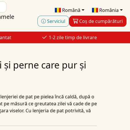
Română
România
amele
Serviciul
Coș de cumpărături
antat
1-2 zile timp de livrare
 și perne care pur și
lenjeriei de pat pe pielea încă caldă, după o
axat pe măsură ce greutatea zilei vă cade de pe
ra viselor. Cu lenjeria de pat potrivită, vă