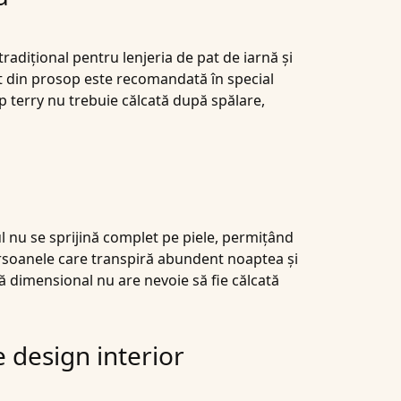
radițional pentru lenjeria de pat de iarnă și
pat din prosop este recomandată în special
p terry nu trebuie călcată după spălare,
ul nu se sprijină complet pe piele, permițând
 persoanele care transpiră abundent noaptea și
lă dimensional nu are nevoie să fie călcată
e design interior