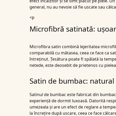
efect încălzitor și se simt plăcut pe piele. Un
general, nu au nevoie să fie uscate sau călc
<p
Microfibră satinată: ușoar
Microfibra satin
combină lejeritatea microfib
comparabilă cu mătasea, ceea ce face ca satin
întreținut. Țesătura poate fi spălată la tem
netede, este deosebit de prietenos cu piele
Satin de bumbac: natural 
Satinul de bumbac
este fabricat din bumbac d
experiență de dormit luxoasă. Datorită respir
umezeala și are un efect de reglare a tempera
la încrețire după uscare, ceea ce face călca