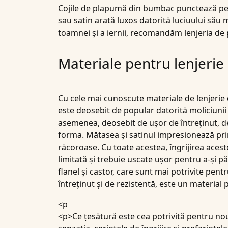
Cojile de plapumă din bumbac
punctează pent
sau satin arată luxos datorită luciuului său 
toamnei și a iernii, recomandăm lenjeria de
Materiale pentru lenjerie 
Cu cele mai cunoscute materiale de lenjerie d
este deosebit de popular datorită moliciunii sa
asemenea, deosebit de ușor de întreținut, deo
forma. Mătasea și satinul impresionează prin 
răcoroase. Cu toate acestea, îngrijirea aces
limitată și trebuie uscate ușor pentru a-și p
flanel și castor, care sunt mai potrivite pent
întreținut și de rezistentă, este un material
<p
<p>Ce țesătură este cea potrivită pentru noul