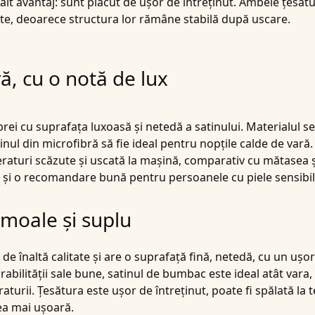
 alt avantaj: sunt plăcut de ușor de întreținut. Ambele țesătur
ate, deoarece structura lor rămâne stabilă după uscare.
ă, cu o notă de lux
rei cu suprafața luxoasă și netedă a satinului. Materialul se
ul din microfibră să fie ideal pentru nopțile calde de vară. E
peraturi scăzute și uscată la mașină, comparativ cu mătasea 
a și o recomandare bună pentru persoanele cu piele sensibil
moale și suplu
e înaltă calitate și are o suprafață fină, netedă, cu un ușor
abilității sale bune, satinul de bumbac este ideal atât vara
turii. Țesătura este ușor de întreținut, poate fi spălată la 
rea mai ușoară.