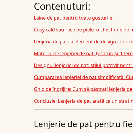
Contenuturi:
Laine de pat pentru toate gusturile
Cosy cald sau rece pe piele: o chestiune de 
Lenjeria de pat ca element de design în dor
Materialele lenjeriei de pat: țesături și difere
Designul lenjeriei de pat: stilul potrivit pent
Cumpărarea lenjeriei de pat simplificată: Cu
Ghid de îngrijire: Cum să păstrați lenjeria d
Concluzie: Lenjeria de pat arată ca un strat
Lenjerie de pat pentru fi