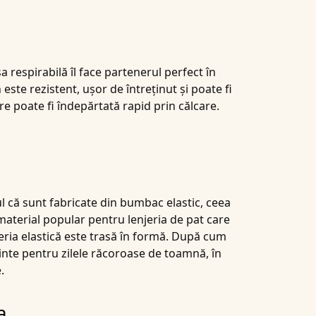
 respirabilă îl face partenerul perfect în
n
este rezistent, ușor de întreținut și poate fi
re poate fi îndepărtată rapid prin călcare.
ul că sunt fabricate din bumbac elastic, ceea
un material popular pentru lenjeria de pat care
jeria elastică este trasă în formă. După cum
inte pentru zilele răcoroase de toamnă, în
.
a