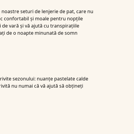
le noastre
seturi de lenjerie de pat
, care nu
c confortabil și moale pentru nopțile
de vară și vă ajută cu transpirațiile
curați de o noapte minunată de somn
trivite sezonului: nuanțe pastelate calde
rivită nu numai că vă ajută să obțineți