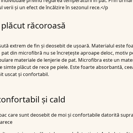
le individuale privind reglarea temperaturii în pat. Prin urma
l verii și un efect de încălzire în sezonul rece.</p
i plăcut răcoroasă
sută extrem de fin și deosebit de ușoară. Materialul este foar
e pat din microfibră
nu se încrețește aproape deloc, motiv pe
pulare materiale de lenjerie de pat. Microfibra este un mate
 se simte plăcut de rece pe piele. Este foarte absorbantă, ce
t uscat și confortabil.
confortabil și cald
c care sunt deosebit de moi și confortabile datorită supra
oarece