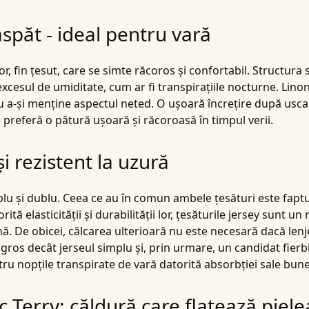
aspăt - ideal pentru vară
 fin țesut, care se simte răcoros și confortabil. Structura sa
cesul de umiditate, cum ar fi transpirațiile nocturne.
Lino
ru a-și menține aspectul neted. O ușoară încrețire după usca
 preferă o pătură ușoară și răcoroasă în timpul verii.
și rezistent la uzură
mplu și dublu. Ceea ce au în comun ambele țesături este fapt
rită elasticității și durabilității lor, țesăturile jersey sunt 
nă. De obicei, călcarea ulterioară nu este necesară dacă len
gros decât jerseul simplu și, prin urmare, un candidat fierb
u nopțile transpirate de vară datorită absorbției sale bune
Terry: căldură care flatează piele