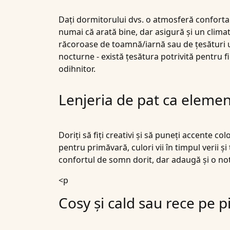
Dați dormitorului dvs. o atmosferă confortabi
numai că arată bine, dar asigură și un clim
răcoroase de toamnă/iarnă sau de țesături ușoa
nocturne - există țesătura potrivită pentru 
odihnitor.
Lenjeria de pat ca elemen
Doriți să fiți creativi și să puneți accente 
pentru primăvară, culori vii în timpul verii ș
confortul de somn dorit, dar adaugă și o n
<p
Cosy și cald sau rece pe p