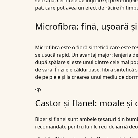
senzația, cerințele de îngrijire și preferințe
pat, care pot avea un efect de răcire în timpu
Microfibra: fină, ușoară ș
Microfibra
este o fibră sintetică care este țe
se usucă rapid. Un avantaj major:
lenjeria d
după spălare și este unul dintre cele mai po
de vară. În zilele călduroase, fibra sintetică
de pe piele și la crearea unui mediu de dormi
<p
Castor și flanel: moale și 
Biber și flanel
sunt ambele țesături din bumba
recomandate pentru lunile reci de iarnă de