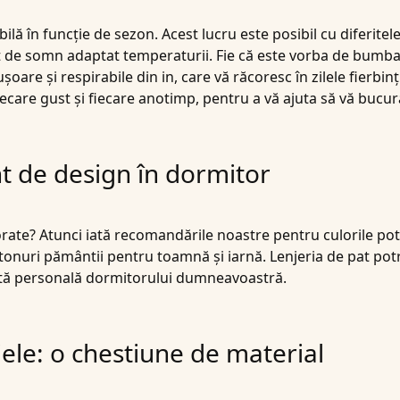
lă în funcție de sezon. Acest lucru este posibil cu diferite
at de somn adaptat temperaturii. Fie că este vorba de bumba
re și respirabile din in, care vă răcoresc în zilele fierbinți 
fiecare gust și fiecare anotimp, pentru a vă ajuta să vă bu
t de design în dormitor
colorate? Atunci iată recomandările noastre pentru culorile po
i tonuri pământii pentru toamnă și iarnă. Lenjeria de pat pot
otă personală dormitorului dumneavoastră.
iele: o chestiune de material