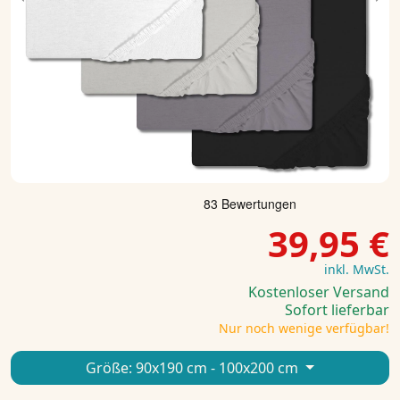
Previous
Ne
39,95 €
inkl. MwSt.
Kostenloser Versand
Sofort lieferbar
Nur noch wenige verfügbar!
Größe:
90x190 cm - 100x200 cm