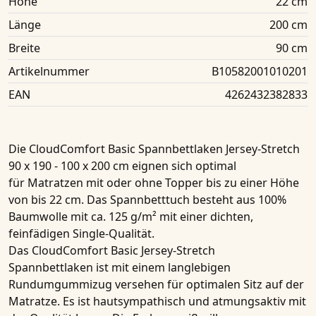
Höhe
22 cm
Länge
200 cm
Breite
90 cm
Artikelnummer
B10582001010201
EAN
4262432382833
Die
CloudComfort Basic Spannbettlaken Jersey-Stretch
90 x 190 - 100 x 200 cm
eignen sich optimal
für
Matratzen
mit oder ohne Topper bis zu einer Höhe
von
bis 22 cm
. Das
Spannbetttuch
besteht aus
100%
Baumwolle
mit ca. 125 g/m² mit einer dichten,
feinfädigen Single-Qualität.
Das
CloudComfort Basic Jersey-Stretch
Spannbettlaken
ist mit einem langlebigen
Rundumgummizug versehen für optimalen Sitz auf der
Matratze. Es ist hautsympathisch und atmungsaktiv mit