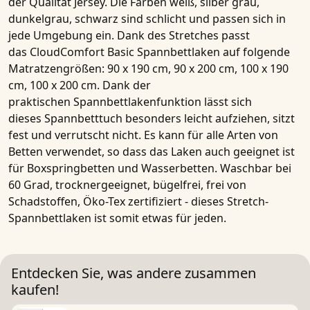
der Qualität Jersey. Die Farben weiß, silber grau,
dunkelgrau, schwarz sind schlicht und passen sich in
jede Umgebung ein. Dank des Stretches passt
das
CloudComfort Basic Spannbettlaken
auf folgende
Matratzengrößen:
90 x 190 cm
,
90 x 200 cm
,
100 x 190
cm
,
100 x 200 cm
. Dank der
praktischen
Spannbettlakenfunktion
lässt sich
dieses
Spannbetttuch
besonders leicht aufziehen, sitzt
fest und verrutscht nicht. Es kann für alle Arten von
Betten verwendet, so dass das Laken auch geeignet ist
für Boxspringbetten und Wasserbetten. Waschbar bei
60 Grad, trocknergeeignet, bügelfrei, frei von
Schadstoffen,
Öko-Tex zertifiziert
- dieses
Stretch-
Spannbettlaken
ist
somit
etwas für jeden.
Entdecken Sie, was andere zusammen
kaufen!