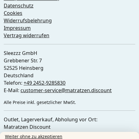
Datenschutz
Cookies
Widerrufsbelehrung
Impressum
Vertrag widerrufen
Sleezzz GmbH
Grebbener Str. 7
52525 Heinsberg
Deutschland
Telefon:
+49 2452-9285830
E-Mail:
customer-service@matratzen.discount
Alle Preise inkl. gesetzlicher MwSt.
Outlet, Lagerverkauf, Abholung vor Ort:
Matratzen Discount
Ferdinand-Porsche-Str. 4
Weiter ohne zu akzeptieren