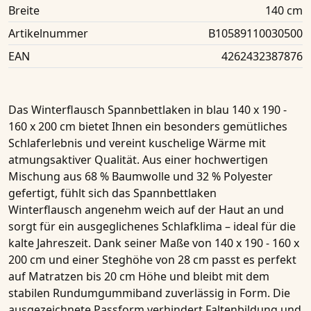
Breite
140 cm
Artikelnummer
B10589110030500
EAN
4262432387876
Das
Winterflausch Spannbettlaken in blau 14
0 x 190 -
160 x 200 cm
bietet Ihnen ein besonders gemütliches
Schlaferlebnis und vereint kuschelige Wärme mit
atmungsaktiver Qualität. Aus einer hochwertigen
Mischung aus 68 % Baumwolle und 32 % Polyester
gefertigt, fühlt sich das
Spannbettlaken
Winterflausch
angenehm weich auf der Haut an und
sorgt für ein ausgeglichenes Schlafklima – ideal für die
kalte Jahreszeit. Dank seiner Maße von
14
0 x 190 - 160 x
200 cm
und einer Steghöhe von 28 cm passt es perfekt
auf Matratzen bis 20 cm Höhe und bleibt mit dem
stabilen
Rundumgummiband
zuverlässig in Form. Die
ausgezeichnete Passform verhindert Faltenbildung und