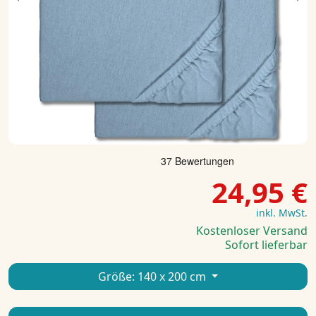
Previous
Ne
24,95 €
inkl. MwSt.
Kostenloser Versand
Sofort lieferbar
Größe:
140 x 200 cm