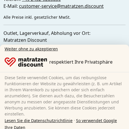
E-Mail:
customer-service@matratzen.discount
Alle Preise inkl. gesetzlicher MwSt.
Outlet, Lagerverkauf, Abholung vor Ort:
Matratzen Discount
Ferdinand-Porsche-Str. 4
Weiter ohne zu akzeptieren
52525 Heinsberg
Deutschland
respektiert Ihre Privatsphäre
Diese Seite verwendet Cookies, um das reibungslose
Funktionieren der Website zu gewährleisten (z. B. um Artikel
in Ihrem Warenkorb zu speichern oder sich einfach
anzumelden). Sie dienen auch dazu, die Besucherzahlen
anonym zu messen oder angepasste Dienstleistungen und
Werbung anzubieten. Sie können diese Cookies jederzeit
einstellen.
·
Lesen Sie die Datenschutzrichtlinie
So verwendet Google
Ihre Daten