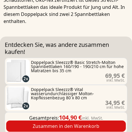
Schadstoffen,
Öko-Tex zertifiziert
ist dieses
Stretch-
Spannbettlaken
das ideale Produkt für Jung und Alt. In
diesem Doppelpack sind zwei 2 Spannbettlaken
enthalten.
Entdecken Sie, was andere zusammen
kaufen!
Doppelpack Sleezzz® Basic Stretch-Molton
Spannbettlaken 160/190 - 190/210 cm für hohe
Matratzen bis 35 cm
69,95 €
inkl. MwSt.
Doppelpack Sleezzz® Vital
wasserundurchlässiger Molton-
Kopfkissenbezug 80 x 80 cm
34,95 €
inkl. MwSt.
104,90 €
Gesamtpreis:
inkl. MwSt.
Zusammen in den Warenkorb