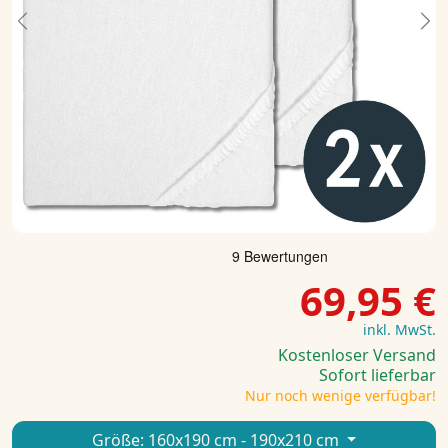
Previous
Ne
69,95 €
inkl. MwSt.
Kostenloser Versand
Sofort lieferbar
Nur noch wenige verfügbar!
Größe:
160x190 cm - 190x210 cm