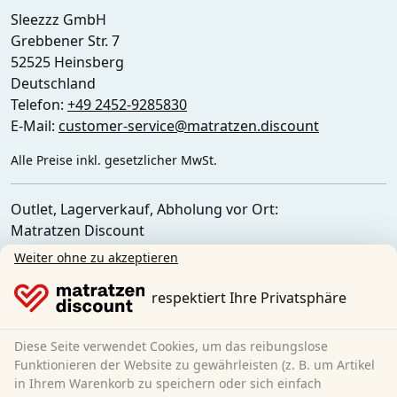
Sleezzz GmbH
Grebbener Str. 7
52525 Heinsberg
Deutschland
Telefon:
+49 2452-9285830
E-Mail:
customer-service@matratzen.discount
Alle Preise inkl. gesetzlicher MwSt.
Outlet, Lagerverkauf, Abholung vor Ort:
Matratzen Discount
Ferdinand-Porsche-Str. 4
Weiter ohne zu akzeptieren
52525 Heinsberg
Deutschland
respektiert Ihre Privatsphäre
Diese Seite verwendet Cookies, um das reibungslose
Funktionieren der Website zu gewährleisten (z. B. um Artikel
in Ihrem Warenkorb zu speichern oder sich einfach