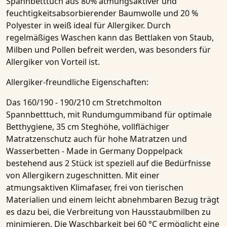
Spannbetttuch aus 80% atmungsaktiver und
feuchtigkeitsabsorbierender Baumwolle und 20 %
Polyester in weiß ideal für Allergiker. Durch
regelmäßiges Waschen kann das
Bettlaken
von Staub,
Milben und Pollen befreit werden, was besonders für
Allergiker
von Vorteil ist.
Allergiker-freundliche Eigenschaften:
Das
160/190 - 190/210 cm Stretchmolton
Spannbetttuch, mit Rundumgummiband für optimale
Betthygiene, 35 cm Steghöhe, vollflächiger
Matratzenschutz auch für hohe Matratzen und
Wasserbetten - Made in Germany Doppelpack
bestehend aus 2 Stück
ist speziell auf die Bedürfnisse
von
Allergikern
zugeschnitten. Mit einer
atmungsaktiven Klimafaser, frei von tierischen
Materialien und einem leicht abnehmbaren Bezug trägt
es dazu bei, die Verbreitung von Hausstaubmilben zu
minimieren. Die Waschbarkeit bei 60 °C ermöglicht eine