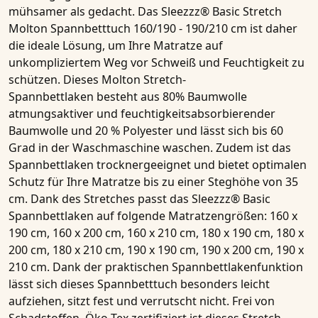
mühsamer als gedacht. Das
Sleezzz® Basic Stretch
Molton Spannbetttuch 160/190 - 190/210 cm
ist daher
die ideale Lösung, um Ihre
Matratze
auf
unkompliziertem Weg vor Schweiß und Feuchtigkeit zu
schützen. Dieses
Molton Stretch-
Spannbettlaken
besteht aus 80% Baumwolle
atmungsaktiver und feuchtigkeitsabsorbierender
Baumwolle und 20 % Polyester und lässt sich bis 60
Grad in der Waschmaschine waschen. Zudem ist das
Spannbettlaken
trocknergeeignet und bietet optimalen
Schutz für Ihre
Matratze
bis zu einer
Steghöhe von 35
cm
. Dank des Stretches passt das
Sleezzz® Basic
Spannbettlaken
auf folgende Matratzengrößen:
160 x
190 cm
,
160 x 200 cm
,
160 x 210 cm
,
180 x 190 cm
,
180 x
200 cm
,
180 x 210 cm, 190 x 190 cm, 190 x 200 cm, 190 x
210 cm
. Dank der praktischen
Spannbettlakenfunktion
lässt sich dieses
Spannbetttuch
besonders leicht
aufziehen, sitzt fest und verrutscht nicht. Frei von