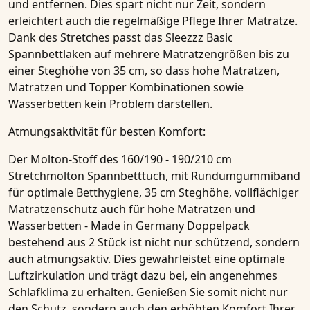
und entfernen. Dies spart nicht nur Zeit, sondern
erleichtert auch die regelmäßige Pflege Ihrer
Matratze
.
Dank des Stretches passt das
Sleezzz Basic
Spannbettlaken
auf mehrere Matratzengrößen bis zu
einer Steghöhe von 35 cm, so dass hohe
Matratzen
,
Matratzen
und
Topper
Kombinationen sowie
Wasserbetten
kein Problem darstellen.
Atmungsaktivität für besten Komfort:
Der Molton-Stoff des
160/190 - 190/210 cm
Stretchmolton Spannbetttuch, mit Rundumgummiband
für optimale Betthygiene, 35 cm Steghöhe, vollflächiger
Matratzenschutz auch für hohe Matratzen und
Wasserbetten - Made in Germany Doppelpack
bestehend aus 2 Stück
ist nicht nur schützend, sondern
auch atmungsaktiv. Dies gewährleistet eine optimale
Luftzirkulation und trägt dazu bei, ein angenehmes
Schlafklima zu erhalten. Genießen Sie somit nicht nur
den Schutz, sondern auch den erhöhten Komfort Ihrer