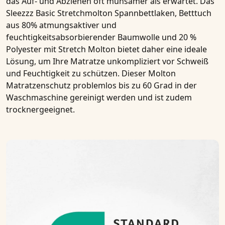
das Auf- und Abziehen oft mühsamer als erwartet. Das
Sleezzz Basic Stretchmolton Spannbettlaken, Betttuch
aus
80% atmungsaktiver und
feuchtigkeitsabsorbierender
Baumwolle
und 20 %
Polyester
mit
Stretch Molton
bietet daher eine ideale
Lösung, um Ihre
Matratze
unkompliziert vor Schweiß
und Feuchtigkeit zu schützen. Dieser
Molton
Matratzenschutz
problemlos bis zu
60 Grad
in der
Waschmaschine gereinigt werden und ist zudem
trocknergeeignet.