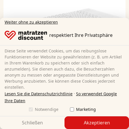
Weiter ohne zu akzeptieren
respektiert Ihre Privatsphäre
Diese Seite verwendet Cookies, um das reibungslose
Funktionieren der Website zu gewährleisten (z. B. um Artikel
in Ihrem Warenkorb zu speichern oder sich einfach
anzumelden). Sie dienen auch dazu, die Besucherzahlen
anonym zu messen oder angepasste Dienstleistungen und
Werbung anzubieten. Sie können diese Cookies jederzeit
einstellen.
·
Lesen Sie die Datenschutzrichtlinie
So verwendet Google
Ihre Daten
Einseitiger 3D Konturenschnitt
Notwendige
Marketing
Der aufwendige 3D-Konturenschnitt sorgt bei der
Kaltschaumtopper CloudComfort Cool H2/H3, Höhe 7
Schließen
Akzeptieren
cm, Härtegrad H2/H3, 7-Zonen Topper mit