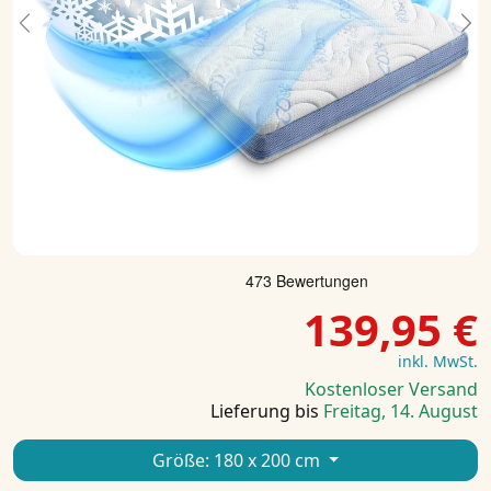
Previous
Ne
139,95 €
inkl. MwSt.
Kostenloser Versand
Lieferung bis
Freitag, 14. August
Größe:
180 x 200 cm