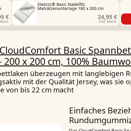
n
Sleezzz® Basic Nadelfilz
m
Matratzenunterlage 180 x 200 cm
95 €
24,95 €
 MwSt.
inkl. MwSt.
CloudComfort Basic Spannbett
 - 200 x 200 cm, 100% Baumwo
nbettlaken überzeugen mit langlebigen
ktiv mit der Qualität Jersey, was sie o
he von bis 22 cm macht
Einfaches Bezie
Rundumgummi
Das
CloudComfort Basic Spa