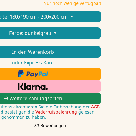
Nur noch wenige verfügbar!
öße:
180x190 cm - 200x200 cm
Farbe:
dunkelgrau
In den Warenkorb
oder Express-Kauf
Weitere Zahlungsarten
Buttons akzeptieren Sie die Einbeziehung der
AGB
nd bestätigen die
Widerrufsbelehrung
gelesen
s genommen zu haben.