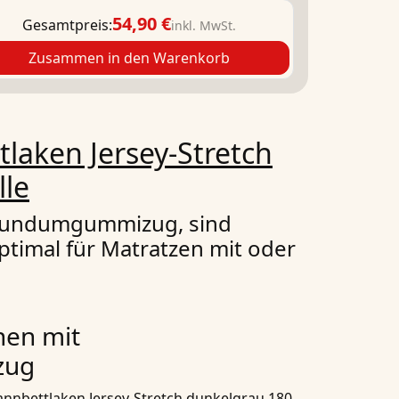
54,90 €
Gesamtpreis:
inkl. MwSt.
Zusammen in den Warenkorb
laken Jersey-Stretch
lle
 Rundumgummizug, sind
ptimal für Matratzen mit oder
hen mit
zug
nnbettlaken Jersey-Stretch dunkelgrau 180