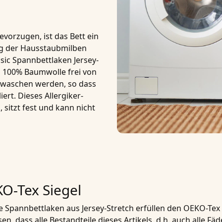
vorzugen, ist das Bett ein
ng der Hausstaubmilben
ic Spannbettlaken Jersey-
m, 100% Baumwolle
frei von
gewaschen werden, so dass
iert. Dieses
Allergiker-
, sitzt fest und kann nicht
O-Tex Siegel
 Spannbettlaken aus Jersey-Stretch erfüllen den
OEKO-Tex 
sen, dass alle Bestandteile dieses Artikels, d.h. auch alle F