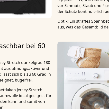
vor Schmutz, Staub und Flüs
der Schutz kontinuierlich b
Optik
: Ein straffes Spannbe
aus, was das Gesamtbild de
aschbar bei 60
sey-Stretch dunkelgrau 180
ht aus atmungsaktiver und
 lässt sich bis zu
60 Grad
in
ignet, bügelfrei.
ttlaken Jersey-Stretch
 Baumwolle
ideal geeignet für
rden kann und somit von
nn.