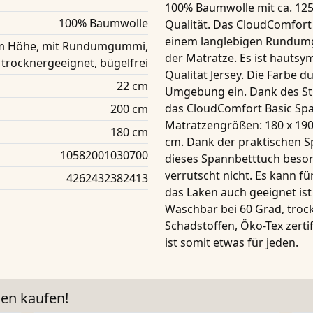
100% Baumwolle
mit ca. 125
100% Baumwolle
Qualität. Das
CloudComfort B
einem langlebigen Rundumg
 cm Höhe, mit Rundumgummi,
der Matratze. Es ist hauts
 trocknergeeignet, bügelfrei
Qualität Jersey. Die Farbe du
22 cm
Umgebung ein. Dank des St
das
CloudComfort Basic Sp
200 cm
Matratzengrößen:
180 x 190
180 cm
cm
. Dank der praktischen
S
10582001030700
dieses
Spannbetttuch
beson
verrutscht nicht. Es kann fü
4262432382413
das Laken auch geeignet is
Waschbar bei 60 Grad, trock
Schadstoffen,
Öko-Tex zertif
ist
somit
etwas für jeden.
en kaufen!