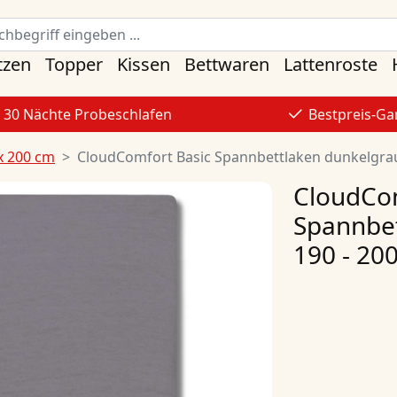
tzen
Topper
Kissen
Bettwaren
Lattenroste
30 Nächte Probeschlafen
Bestpreis-Ga
x 200 cm
CloudComfort Basic Spannbettlaken dunkelgrau 
CloudCom
Spannbet
190 - 20