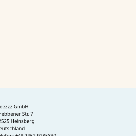
leezzz GmbH
rebbener Str. 7
2525 Heinsberg
eutschland
elefon:
+49 2452-9285830