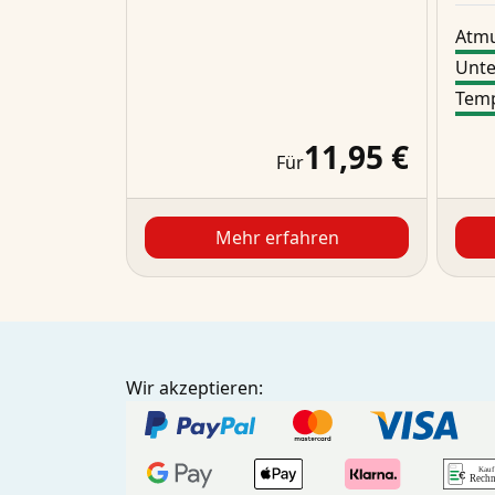
Atmu
Unte
Temp
11,95 €
Für
Mehr erfahren
Wir akzeptieren: