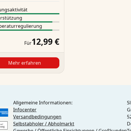
ngsaktivität
rstützung
eraturregulierung
12,99 €
Für
Mehr erfahren
Allgemeine Informationen:
S
Infocenter
G
Versandbedingungen
5
Selbstabholer / Abholmarkt
D
Gewerbe / Öffentliche Einrichtungen / Großkunden
T