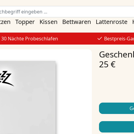
tzen
Topper
Kissen
Bettwaren
Lattenroste
30 Nächte Probeschlafen
Bestpreis-Ga
Geschenk
25 €
G