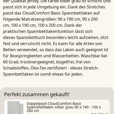
der Qualität Jersey. Die Farbe silber grau ist schlicht und
passt sich in jede Umgebung ein. Dank des Stretches
passt das
CloudComfort Basic Spannbettlaken
auf
folgende Matratzengrößen:
90 x 190 cm
,
90 x 200
cm
,
100 x 190 cm
,
100 x 200 cm
. Dank der
praktischen
Spannbettlakenfunktion
lässt sich
dieses
Spannbetttuch
besonders leicht aufziehen, sitzt
fest und verrutscht nicht. Es kann für alle Arten von
Betten verwendet, so dass das Laken auch geeignet ist
für Boxspringbetten und Wasserbetten. Waschbar bei
60 Grad, trocknergeeignet, bügelfrei, frei von
Schadstoffen,
Öko-Tex zertifiziert
- dieses
Stretch-
Spannbettlaken
ist
somit
etwas für jeden.
Perfekt zusammen gekauft!
Doppelpack CloudComfort Basic
Spannbettlaken silber grau 90 x 190 - 100 x
200 cm