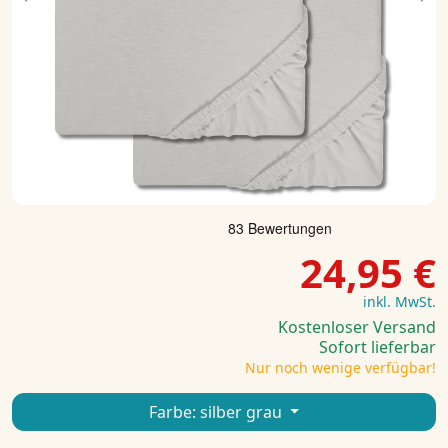
Previous
Ne
24,95 €
inkl. MwSt.
Kostenloser Versand
Sofort lieferbar
Nur noch wenige verfügbar!
Farbe:
silber grau