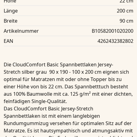
Höhe
22 cm
Länge
200 cm
Breite
90 cm
Artikelnummer
B10582001020200
EAN
4262432382802
Die
CloudComfort Basic Spannbettlaken Jersey-
Stretch silber grau 90 x 190 - 100 x 200 cm
eignen sich
optimal für
Matratzen
mit oder ohne Topper bis zu
einer Höhe von
bis 22 cm
. Das
Spannbetttuch
besteht
aus
100% Baumwolle
mit ca. 125 g/m² mit einer dichten,
feinfädigen Single-Qualität.
Das
CloudComfort Basic Jersey-Stretch
Spannbettlaken
ist mit einem langlebigen
Rundumgummizug versehen für optimalen Sitz auf der
Matratze. Es ist hautsympathisch und atmungsaktiv mit