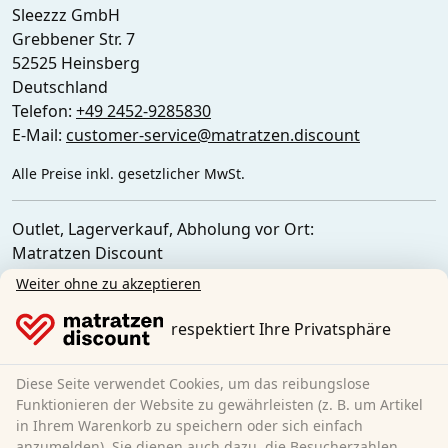
Sleezzz GmbH
Grebbener Str. 7
52525 Heinsberg
Deutschland
Telefon:
+49 2452-9285830
E-Mail:
customer-service@matratzen.discount
Alle Preise inkl. gesetzlicher MwSt.
Outlet, Lagerverkauf, Abholung vor Ort:
Matratzen Discount
Ferdinand-Porsche-Str. 4
Weiter ohne zu akzeptieren
52525 Heinsberg
Deutschland
respektiert Ihre Privatsphäre
Diese Seite verwendet Cookies, um das reibungslose
Funktionieren der Website zu gewährleisten (z. B. um Artikel
in Ihrem Warenkorb zu speichern oder sich einfach
anzumelden). Sie dienen auch dazu, die Besucherzahlen