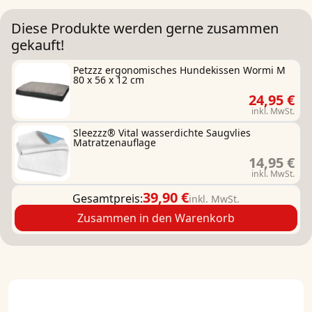
Diese Produkte werden gerne zusammen
gekauft!
Petzzz ergonomisches Hundekissen Wormi M
80 x 56 x 12 cm
24,95 €
inkl. MwSt.
Sleezzz® Vital wasserdichte Saugvlies
Matratzenauflage
14,95 €
inkl. MwSt.
39,90 €
Gesamtpreis:
inkl. MwSt.
Zusammen in den Warenkorb