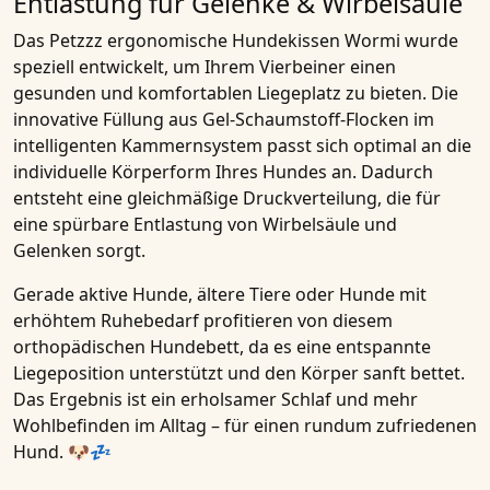
Entlastung für Gelenke & Wirbelsäule
Das
Petzzz ergonomische Hundekissen Wormi
wurde
speziell entwickelt, um Ihrem Vierbeiner einen
gesunden und komfortablen Liegeplatz
zu bieten. Die
innovative Füllung aus
Gel-Schaumstoff-Flocken im
intelligenten Kammernsystem
passt sich optimal an die
individuelle Körperform Ihres Hundes
an. Dadurch
entsteht eine
gleichmäßige Druckverteilung
, die für
eine spürbare
Entlastung von Wirbelsäule und
Gelenken
sorgt.
Gerade aktive Hunde, ältere Tiere oder Hunde mit
erhöhtem Ruhebedarf profitieren von diesem
orthopädischen Hundebett
, da es eine
entspannte
Liegeposition
unterstützt und den Körper sanft bettet.
Das Ergebnis ist ein
erholsamer Schlaf und mehr
Wohlbefinden im Alltag
– für einen rundum zufriedenen
Hund. 🐶💤