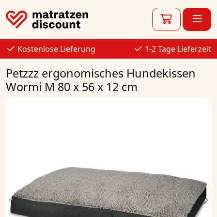
Kostenlose Lieferung
1-2 Tage Lieferzeit
Petzzz ergonomisches Hundekissen
Wormi M 80 x 56 x 12 cm
Previous
Ne