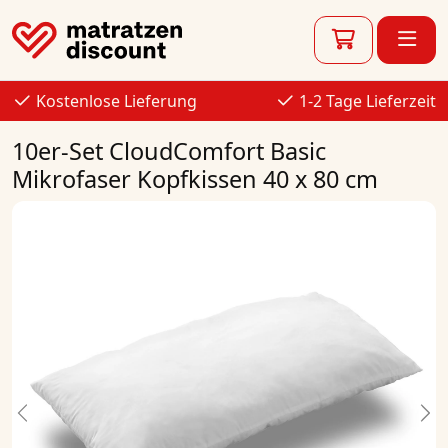
Kostenlose Lieferung
1-2 Tage Lieferzeit
10er-Set CloudComfort Basic
Mikrofaser Kopfkissen 40 x 80 cm
Previous
Ne