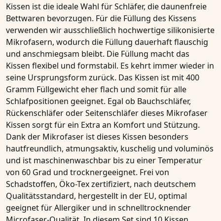
Kissen
ist die ideale Wahl für Schläfer, die
daunenfreie
Bettwaren
bevorzugen. Für die Füllung des
Kissens
verwenden wir ausschließlich hochwertige
silikonisierte
Mikrofasern
, wodurch die Füllung dauerhaft flauschig
und anschmiegsam bleibt. Die Füllung macht das
Kissen
flexibel und formstabil. Es kehrt immer wieder in
seine Ursprungsform zurück. Das Kissen ist mit
400
Gramm Füllgewicht
eher flach und somit für alle
Schlafpositionen geeignet. Egal ob Bauchschläfer,
Rückenschläfer oder Seitenschläfer dieses Mikrofaser
Kissen
sorgt für ein Extra an Komfort und Stützung.
Dank der
Mikrofaser
ist dieses
Kissen
besonders
hautfreundlich, atmungsaktiv, kuschelig und voluminös
und ist maschinenwaschbar bis zu einer Temperatur
von 60 Grad und trocknergeeignet. Frei von
Schadstoffen, Öko-Tex zertifiziert, nach deutschem
Qualitätsstandard, hergestellt in der EU, optimal
geeignet für
Allergiker
und in
schnelltrocknender
Microfaser-Qualität.
In diesem Set sind 10 Kissen