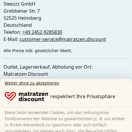
Sleezzz GmbH
Grebbener Str. 7
52525 Heinsberg
Deutschland
Telefon:
+49 2452-9285830
E-Mail:
customer-service@matratzen.discount
Alle Preise inkl. gesetzlicher MwSt.
Outlet, Lagerverkauf, Abholung vor Ort:
Matratzen Discount
Ferdinand-Porsche-Str. 4
Weiter ohne zu akzeptieren
52525 Heinsberg
Deutschland
respektiert Ihre Privatsphäre
Diese Seite verwendet Cookies, um das reibungslose
Funktionieren der Website zu gewährleisten (z. B. um Artikel
in Ihrem Warenkorb zu speichern oder sich einfach
anzumelden). Sie dienen auch dazu, die Besucherzahlen