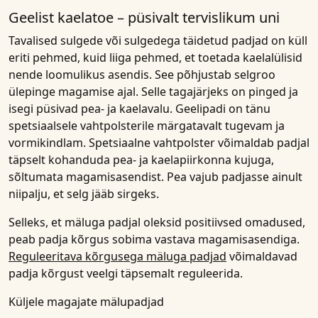
Geelist kaelatoe – püsivalt tervislikum uni
Tavalised sulgede või sulgedega täidetud padjad on küll
eriti pehmed, kuid liiga pehmed, et toetada kaelalülisid
nende loomulikus asendis. See põhjustab selgroo
ülepinge magamise ajal. Selle tagajärjeks on pinged ja
isegi püsivad pea- ja kaelavalu. Geelipadi on tänu
spetsiaalsele vahtpolsterile märgatavalt tugevam ja
vormikindlam. Spetsiaalne vahtpolster võimaldab padjal
täpselt kohanduda pea- ja kaelapiirkonna kujuga,
sõltumata magamisasendist. Pea vajub padjasse ainult
niipalju, et selg jääb sirgeks.
Selleks, et mäluga padjal oleksid positiivsed omadused,
peab padja kõrgus sobima vastava magamisasendiga.
Reguleeritava kõrgusega mäluga padjad
võimaldavad
padja kõrgust veelgi täpsemalt reguleerida.
Küljele magajate mälupadjad