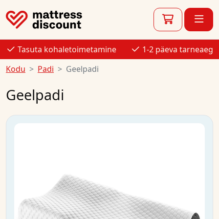
Tasuta kohaletoimetamine
1-2 päeva tarneaeg
Kodu
Padi
Geelpadi
Geelpadi