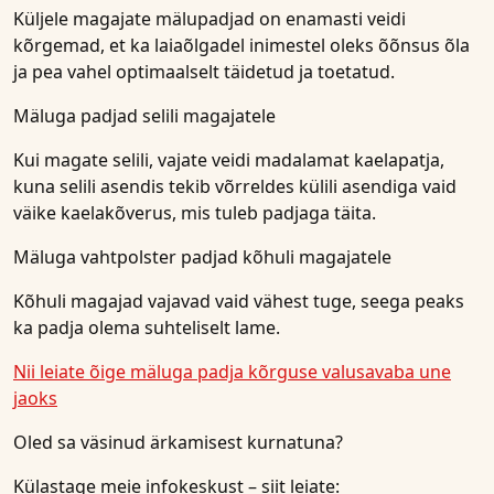
Küljele magajate mälupadjad on enamasti veidi
kõrgemad, et ka laiaõlgadel inimestel oleks õõnsus õla
ja pea vahel optimaalselt täidetud ja toetatud.
Mäluga padjad selili magajatele
Kui magate selili, vajate veidi madalamat kaelapatja,
kuna selili asendis tekib võrreldes külili asendiga vaid
väike kaelakõverus, mis tuleb padjaga täita.
Mäluga vahtpolster padjad kõhuli magajatele
Kõhuli magajad vajavad vaid vähest tuge, seega peaks
ka padja olema suhteliselt lame.
Nii leiate õige mäluga padja kõrguse valusavaba une
jaoks
Oled sa väsinud ärkamisest kurnatuna?
Külastage meie infokeskust
– siit leiate: