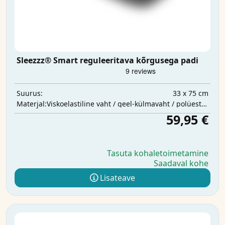
Sleezzz® Smart reguleeritava kõrgusega padi
33 x 75 cm
Suurus:
Viskoelastiline vaht / geel-külmavaht / polüestervatt
Materjal:
59,95 €
Tasuta kohaletoimetamine
Saadaval kohe
Lisateave