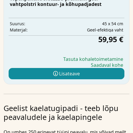
vahtpolstri kontuur- ja kõhupadjadest
45 x 54 cm
Suurus:
Geel-efektiga vaht
Materjal:
59,95 €
Tasuta kohaletoimetamine
Saadaval kohe
Lisateave
Geelist kaelatugipadi - teeb lõpu
peavaludele ja kaelapingele
On umbes 250 erinevat tüüpi peavalu, mis võivad meilt