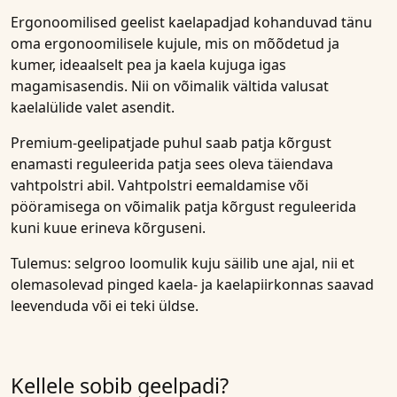
Ergonoomilised geelist kaelapadjad kohanduvad tänu
oma ergonoomilisele kujule, mis on mõõdetud ja
kumer, ideaalselt pea ja kaela kujuga igas
magamisasendis. Nii on võimalik vältida valusat
kaelalülide valet asendit.
Premium-geelipatjade puhul saab patja kõrgust
enamasti reguleerida patja sees oleva täiendava
vahtpolstri abil. Vahtpolstri eemaldamise või
pööramisega on võimalik patja kõrgust reguleerida
kuni kuue erineva kõrguseni.
Tulemus: selgroo loomulik kuju säilib une ajal, nii et
olemasolevad pinged kaela- ja kaelapiirkonnas saavad
leevenduda või ei teki üldse.
Kellele sobib geelpadi?