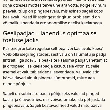
sõna otseses mõttes terve une ära võtta. Kõige levinum
peavalu tüüp on pingepeavalu, mis esineb sageli koos
kaelavalu. Need lihaspingest tingitud probleemid on
võimalik lahendada ergonoomilise geelist kaelatoega.
Geelipadjad – lahendus optimaalse
toetuse jaoks
Kas teiegi ärkate regulaarselt pea- või kaelavalu käes?
Võib-olla isegi higistades, sest valu on talumatu ja padja
lihtsalt liiga soe? Siis peaksite kaaluma padja vahetamist
ja ortopeedilise kaelapadja kasutusele võtmist, selle
asemel et valu tabletidega leevendada. Valuvaigistid
kõrvaldavad ainult pingete sümptomid, mitte aga
nende põhjuse.
Sageli on sobimatu padja põhjuseks valusad pinged
kaela- ja õlavöötmes, mis võivad omakorda põhjustada
pingepeavalu. Sageli kestavad need valud mitu päeva