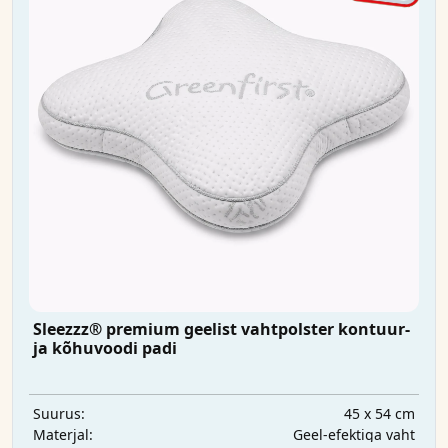
Sleezzz® premium geelist vahtpolster kontuur-
ja kõhuvoodi padi
45 x 54 cm
Suurus:
Geel-efektiga vaht
Materjal: