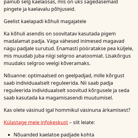
painub selg kaelaosas, mis on üks sagedasemaid
pingete ja kaelavalu põhjuseid.
Geelist kaelapadi kõhuli magajatele
Ka kõhuli asendis on soovitatav kasutada pigem
madalamat padja. Väga vähesed inimesed magavad
nägu padjale surutud. Enamasti pööratakse pea küljele,
mis muudab juba niigi selgroo anatoomiat. Lisakõrgus
muudaks selgroo veelgi kõveramaks.
Nõuanne: optimaalsed on geelpadjad, mille kõrgust
saab individuaalselt reguleerida. Nii saab padja
reguleerida individuaalselt soovitud kõrgusele ja seda
saab kasutada ka magamisasendi muutumisel.
Kas olete väsinud igal hommikul väsinuna ärkamisest?
Külastage meie infokeskust
– siit leiate:
Nõuanded kaelatoe padjade kohta