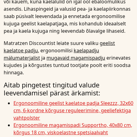
või kauem, kuna kaelalülid on igal ööl ebaloomulikus
asendis. Lihaspingeid ja valusid pea- ja kaelapiirkonnas
saab püsivalt leevendada ja ennetada ergonoomilise
kujuga geelist kaelapatjaga, mis kohandub ideaalselt
pea ja kaela kujuga ning leevendab õlavalge lihaseid.
Matratzen Discountist leiate suure valiku
geelist
kaelatoe padju
, ergonoomilisi
kaelapadju
mälumaterjalist
ja
mugavaid magamispadju
erinevates
kujudes ja kõrgustes tuntud tootjate poolt eriti soodsa
hinnaga.
Aitab pingetest tingitud valude
leevendamisel pärast ärkamist:
Ergonoomiline geelist kaelatoe padja Sleezzz, 32x60
cm, 6-kordne kõrguse reguleerimine, geeliefektiga
vahtpolster
Ergonoomiline magamispadi Supportho, 40x80 cm,
kõrgus 18 cm, viskoelastne spetsiaalvaht