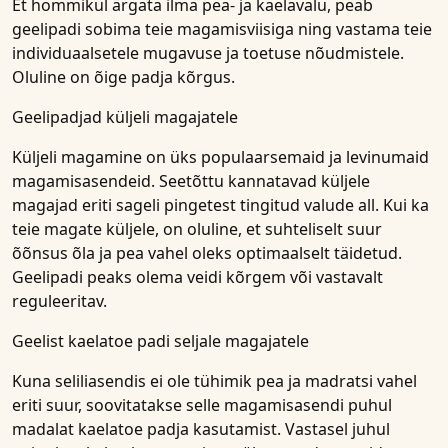
Et hommikul ärgata ilma pea- ja kaelavalu, peab
geelipadi sobima teie magamisviisiga ning vastama teie
individuaalsetele mugavuse ja toetuse nõudmistele.
Oluline on õige padja kõrgus.
Geelipadjad küljeli magajatele
Küljeli magamine on üks populaarsemaid ja levinumaid
magamisasendeid. Seetõttu kannatavad küljele
magajad eriti sageli pingetest tingitud valude all. Kui ka
teie magate küljele, on oluline, et suhteliselt suur
õõnsus õla ja pea vahel oleks optimaalselt täidetud.
Geelipadi peaks olema veidi kõrgem või vastavalt
reguleeritav.
Geelist kaelatoe padi seljale magajatele
Kuna seliliasendis ei ole tühimik pea ja madratsi vahel
eriti suur, soovitatakse selle magamisasendi puhul
madalat kaelatoe padja kasutamist. Vastasel juhul