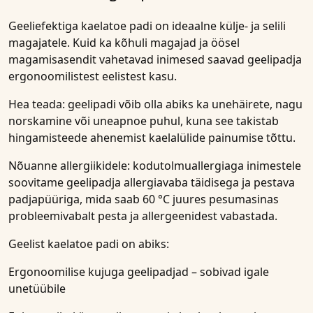
Geeliefektiga kaelatoe padi on ideaalne külje- ja selili
magajatele. Kuid ka kõhuli magajad ja öösel
magamisasendit vahetavad inimesed saavad geelipadja
ergonoomilistest eelistest kasu.
Hea teada: geelipadi võib olla abiks ka unehäirete, nagu
norskamine või uneapnoe puhul, kuna see takistab
hingamisteede ahenemist kaelalülide painumise tõttu.
Nõuanne allergiikidele: kodutolmuallergiaga inimestele
soovitame geelipadja allergiavaba täidisega ja pestava
padjapüüriga, mida saab 60 °C juures pesumasinas
probleemivabalt pesta ja allergeenidest vabastada.
Geelist kaelatoe padi on abiks:
Ergonoomilise kujuga geelipadjad – sobivad igale
unetüübile