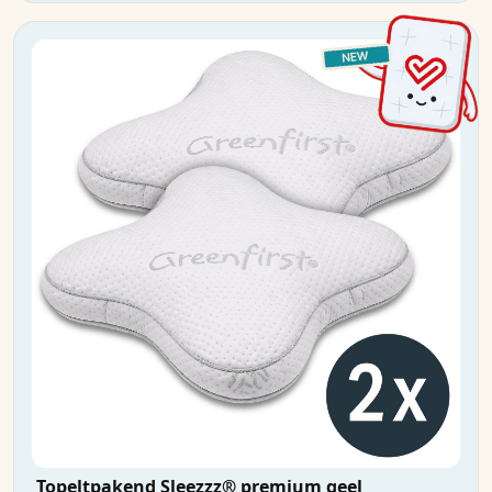
Topeltpakend Sleezzz® premium geel