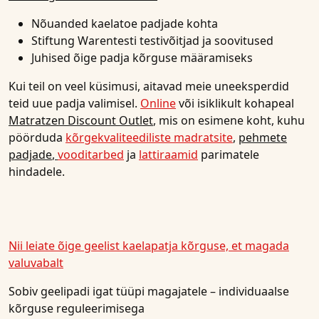
Nõuanded kaelatoe padjade kohta
Stiftung Warentesti testivõitjad ja soovitused
Juhised õige padja kõrguse määramiseks
Kui teil on veel küsimusi, aitavad meie uneeksperdid
teid uue padja valimisel.
Online
või isiklikult kohapeal
Matratzen Discount Outlet
, mis on esimene koht, kuhu
pöörduda
kõrgekvaliteediliste madratsite
,
pehmete
padjade
,
vooditarbed
ja
lattiraamid
parimatele
hindadele.
Nii leiate õige geelist kaelapatja kõrguse, et magada
valuvabalt
Sobiv geelipadi igat tüüpi magajatele – individuaalse
kõrguse reguleerimisega