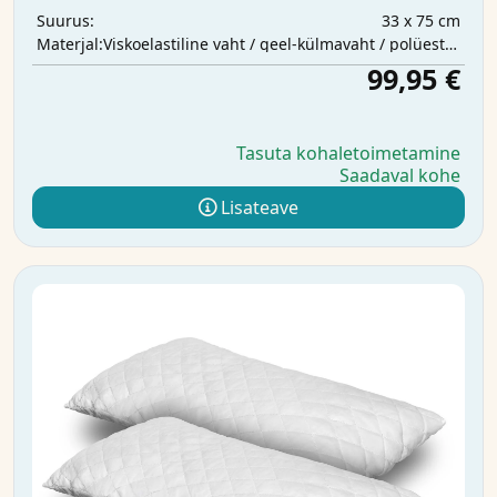
33 x 75 cm
Suurus:
Viskoelastiline vaht / geel-külmavaht / polüestervatt
Materjal:
99,95 €
Tasuta kohaletoimetamine
Saadaval kohe
Lisateave