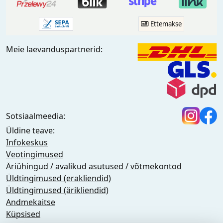
Ettemakse
Meie laevanduspartnerid:
Sotsiaalmeedia:
Üldine teave:
Infokeskus
Veotingimused
Äriühingud / avalikud asutused / võtmekontod
Üldtingimused (erakliendid)
Üldtingimused (ärikliendid)
Andmekaitse
Küpsised