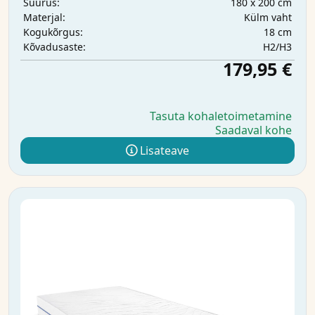
180 x 200 cm
Suurus:
Külm vaht
Materjal:
18 cm
Kogukõrgus:
H2/H3
Kõvadusaste:
179,95 €
Tasuta kohaletoimetamine
Saadaval kohe
Lisateave