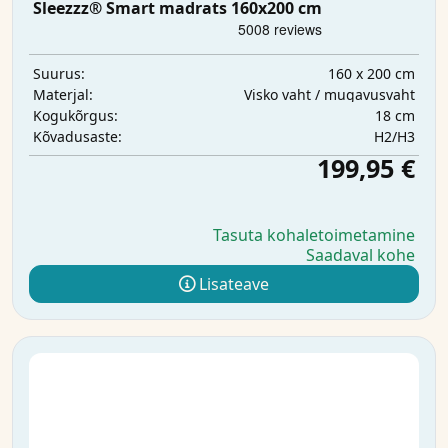
Sleezzz® Smart madrats 160x200 cm
160 x 200 cm
Suurus:
Visko vaht / mugavusvaht
Materjal:
18 cm
Kogukõrgus:
H2/H3
Kõvadusaste:
199,95 €
Tasuta kohaletoimetamine
Saadaval kohe
Lisateave