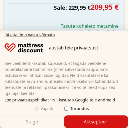
209,95 €
Sale:
229,95 €
Tasuta kohaletoimetamine
Saadaval kohe
Jätkata ilma vastu võtmata
Lisateave
austab teie privaatsust
See veebileht kasutab küpsiseid, et tagada veebilehe
nõuetekohane toimimine (nt et salvestada kaupu oma
ostukorvi või lihtsalt sisse logida). Neid kasutatakse ka
külastajate arvu anonüümseks mõõtmiseks või kohandatud
teenuste ja reklaami pakkumiseks. Te võite need küpsised
igal ajal keelata.
·
Loe privaatsuspoliitikat
Nii kasutab Google teie andmeid
Vajalik
Turundus
Sulge
Aktsepteeri