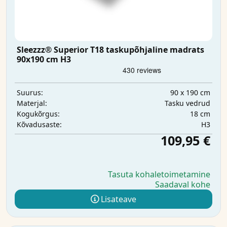
Sleezzz® Superior T18 taskupõhjaline madrats
90x190 cm H3
90 x 190 cm
Suurus:
Tasku vedrud
Materjal:
18 cm
Kogukõrgus:
H3
Kõvadusaste:
109,95 €
Tasuta kohaletoimetamine
Saadaval kohe
Lisateave