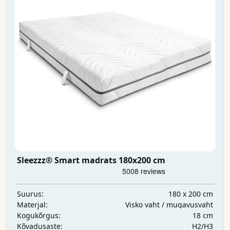
Sleezzz® Smart madrats 180x200 cm
180 x 200 cm
Suurus:
Visko vaht / mugavusvaht
Materjal:
18 cm
Kogukõrgus:
H2/H3
Kõvadusaste: