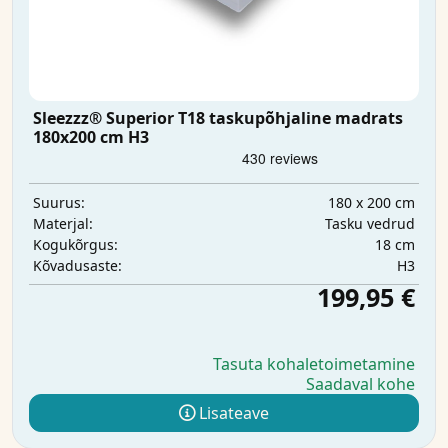
Sleezzz® Superior T18 taskupõhjaline madrats
180x200 cm H3
180 x 200 cm
Suurus:
Tasku vedrud
Materjal:
18 cm
Kogukõrgus:
H3
Kõvadusaste:
199,95 €
Tasuta kohaletoimetamine
Saadaval kohe
Lisateave