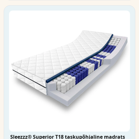
Sleezzz® Superior T18 taskupõhjaline madrats