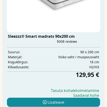
Sleezzz® Smart madrats 90x200 cm
90 x 200 cm
Suurus:
Visko vaht / mugavusvaht
Materjal:
18 cm
Kogukõrgus:
H2/H3
Kõvadusaste:
129,95 €
Tasuta kohaletoimetamine
Saadaval kohe
Lisateave