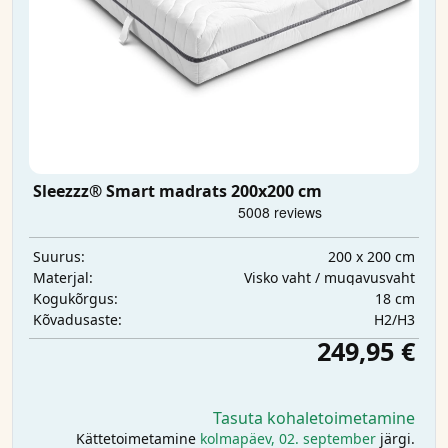
Sleezzz® Smart madrats 200x200 cm
200 x 200 cm
Suurus:
Visko vaht / mugavusvaht
Materjal:
18 cm
Kogukõrgus:
H2/H3
Kõvadusaste:
249,95 €
Tasuta kohaletoimetamine
Kättetoimetamine
kolmapäev, 02. september
järgi.