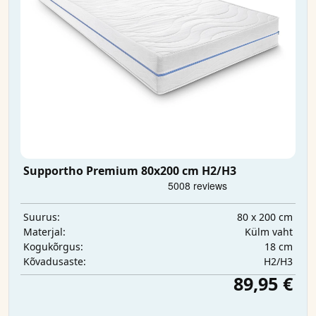
Supportho Premium 80x200 cm H2/H3
80 x 200 cm
Suurus:
Külm vaht
Materjal:
18 cm
Kogukõrgus:
H2/H3
Kõvadusaste:
89,95 €