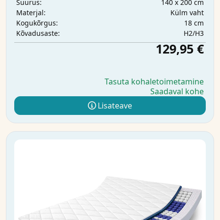
140 x 200 cm
Suurus:
Külm vaht
Materjal:
18 cm
Kogukõrgus:
H2/H3
Kõvadusaste:
129,95 €
Tasuta kohaletoimetamine
Saadaval kohe
Lisateave