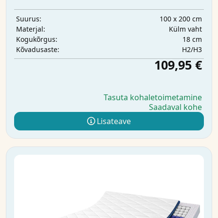
100 x 200 cm
Suurus:
Külm vaht
Materjal:
18 cm
Kogukõrgus:
H2/H3
Kõvadusaste:
109,95 €
Tasuta kohaletoimetamine
Saadaval kohe
Lisateave