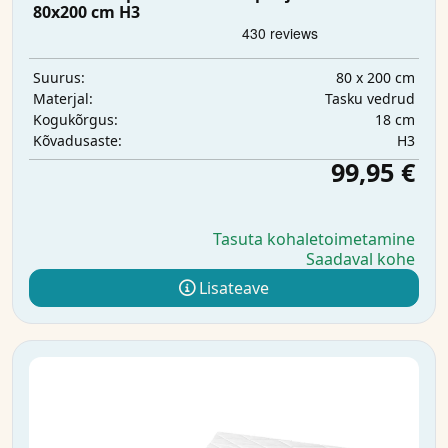
80x200 cm H3
80 x 200 cm
Suurus:
Tasku vedrud
Materjal:
18 cm
Kogukõrgus:
H3
Kõvadusaste:
99,95 €
Tasuta kohaletoimetamine
Saadaval kohe
Lisateave