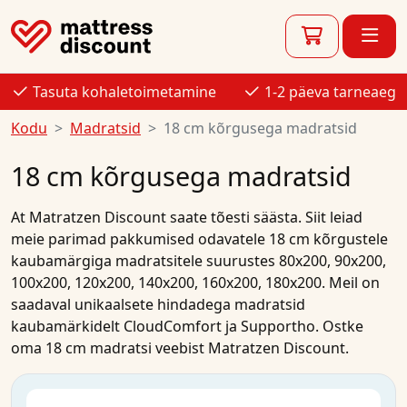
Tasuta kohaletoimetamine
1-2 päeva tarneaeg
Kodu
Madratsid
18 cm kõrgusega madratsid
18 cm kõrgusega madratsid
At
Matratzen Discount
saate tõesti säästa. Siit leiad
meie parimad
pakkumised
odavatele
18 cm kõrgustele
kaubamärgiga madratsitele
suurustes
80x200
,
90x200
,
100x200
,
120x200
,
140x200
,
160x200
,
180x200
. Meil on
saadaval unikaalsete hindadega
madratsid
kaubamärkidelt
CloudComfort
ja
Supportho
.
Ostke
oma
18 cm madratsi
veebist
Matratzen Discount.