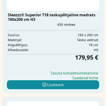
Sleezzz® Superior T18 taskupõhjaline madrats
160x200 cm H3
160 x 200 cm
Suurus:
Tasku vedrud
Materjal:
18 cm
Kogukõrgus:
H3
Kõvadusaste:
179,95 €
Tasuta kohaletoimetamine
Saadaval kohe
Lisateave