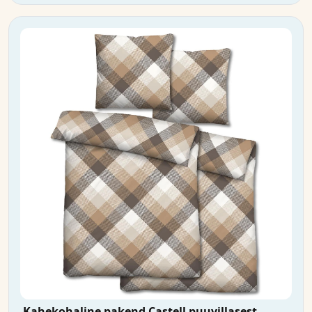
Kahekohaline pakend Castell puuvillasest