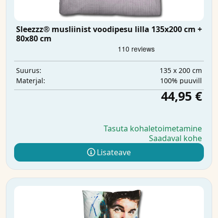
Sleezzz® musliinist voodipesu lilla 135x200 cm +
80x80 cm
135 x 200 cm
Suurus:
100% puuvill
Materjal:
44,95 €
Tasuta kohaletoimetamine
Saadaval kohe
Lisateave