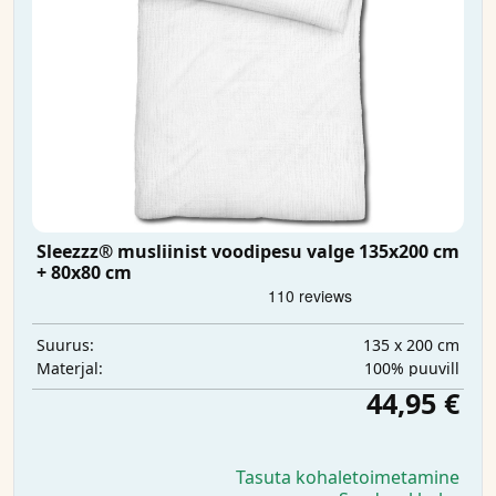
Sleezzz® musliinist voodipesu valge 135x200 cm
+ 80x80 cm
135 x 200 cm
Suurus:
100% puuvill
Materjal:
44,95 €
Tasuta kohaletoimetamine