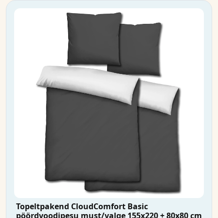
Topeltpakend CloudComfort Basic
pöördvoodipesu must/valge 155x220 + 80x80 cm