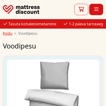
Tasuta kohaletoimetamine
1-2 päeva tarneaeg
Kodu
Voodipesu
Voodipesu