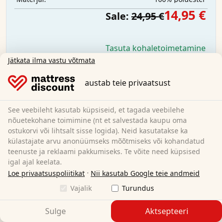
14,95 €
Sale:
24,95 €
Tasuta kohaletoimetamine
Saadaval kohe
Jätkata ilma vastu võtmata
Lisateave
austab teie privaatsust
See veebileht kasutab küpsiseid, et tagada veebilehe
nõuetekohane toimimine (nt et salvestada kaupu oma
ostukorvi või lihtsalt sisse logida). Neid kasutatakse ka
külastajate arvu anonüümseks mõõtmiseks või kohandatud
teenuste ja reklaami pakkumiseks. Te võite need küpsised
igal ajal keelata.
·
Loe privaatsuspoliitikat
Nii kasutab Google teie andmeid
Vajalik
Turundus
Sulge
Aktsepteeri