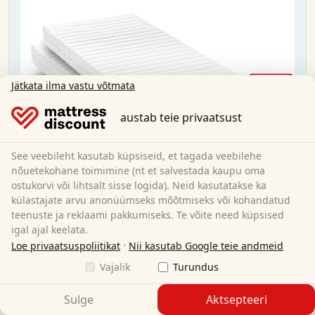
Jätkata ilma vastu võtmata
austab teie privaatsust
See veebileht kasutab küpsiseid, et tagada veebilehe
nõuetekohane toimimine (nt et salvestada kaupu oma
ostukorvi või lihtsalt sisse logida). Neid kasutatakse ka
külastajate arvu anonüümseks mõõtmiseks või kohandatud
teenuste ja reklaami pakkumiseks. Te võite need küpsised
K16 / 90x190 cm / H2 + H3 / 16 cm kõrgus
igal ajal keelata.
Kaksikud
·
Loe privaatsuspoliitikat
Nii kasutab Google teie andmeid
Vajalik
Turundus
90 x 190 cm
Suurus:
Sulge
Aktsepteeri
Külm vaht
Materjal: