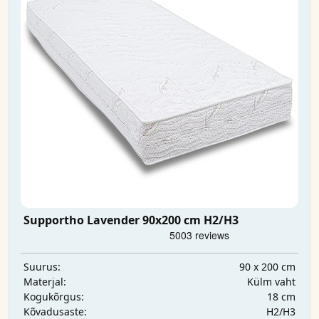
Supportho Lavender 90x200 cm H2/H3
90 x 200 cm
Suurus:
Külm vaht
Materjal:
18 cm
Kogukõrgus:
H2/H3
Kõvadusaste: