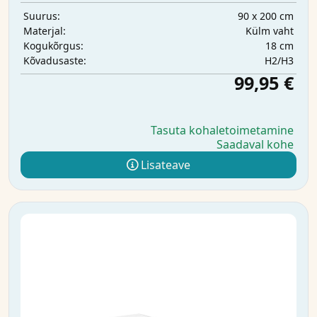
90 x 200 cm
Suurus:
Külm vaht
Materjal:
18 cm
Kogukõrgus:
H2/H3
Kõvadusaste:
99,95 €
Tasuta kohaletoimetamine
Saadaval kohe
Lisateave