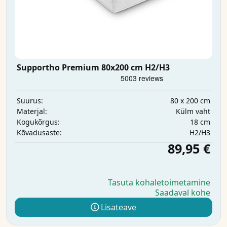
Supportho Premium 80x200 cm H2/H3
80 x 200 cm
Suurus:
Külm vaht
Materjal:
18 cm
Kogukõrgus:
H2/H3
Kõvadusaste:
89,95 €
Tasuta kohaletoimetamine
Saadaval kohe
Lisateave