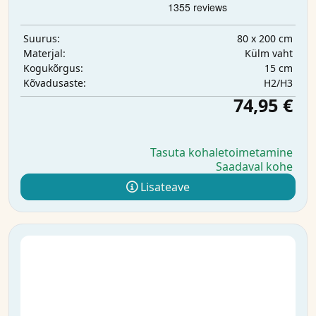
80 x 200 cm
Suurus:
Külm vaht
Materjal:
15 cm
Kogukõrgus:
H2/H3
Kõvadusaste:
74,95 €
Tasuta kohaletoimetamine
Saadaval kohe
Lisateave