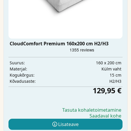
CloudComfort Premium 160x200 cm H2/H3
160 x 200 cm
Suurus:
Külm vaht
Materjal:
15 cm
Kogukõrgus:
H2/H3
Kõvadusaste:
129,95 €
Tasuta kohaletoimetamine
Saadaval kohe
Lisateave