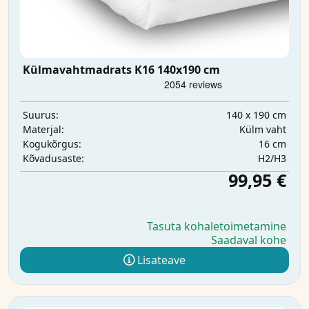
Külmavahtmadrats K16 140x190 cm
140 x 190 cm
Suurus:
Külm vaht
Materjal:
16 cm
Kogukõrgus:
H2/H3
Kõvadusaste:
99,95 €
Tasuta kohaletoimetamine
Saadaval kohe
Lisateave