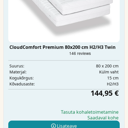
CloudComfort Premium 80x200 cm H2/H3 Twin
80 x 200 cm
Suurus:
Külm vaht
Materjal:
15 cm
Kogukõrgus:
H2/H3
Kõvadusaste:
144,95 €
Tasuta kohaletoimetamine
Saadaval kohe
Lisateave