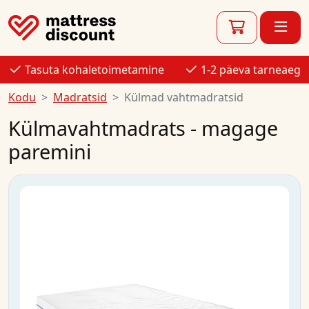
Tasuta kohaletoimetamine
1-2 päeva tarneaeg
Kodu
Madratsid
Külmad vahtmadratsid
Külmavahtmadrats - magage
paremini