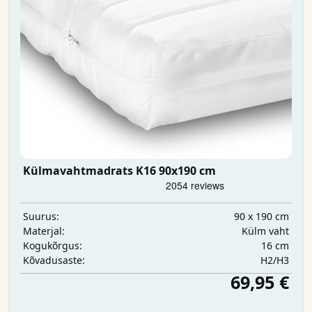
Külmavahtmadrats K16 90x190 cm
90 x 190 cm
Suurus:
Külm vaht
Materjal:
16 cm
Kogukõrgus:
H2/H3
Kõvadusaste:
69,95 €