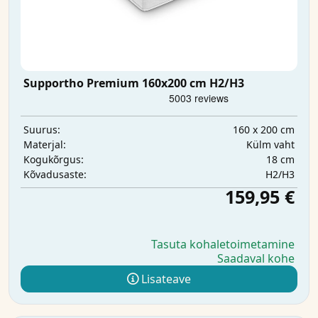
Supportho Premium 160x200 cm H2/H3
160 x 200 cm
Suurus:
Külm vaht
Materjal:
18 cm
Kogukõrgus:
H2/H3
Kõvadusaste:
159,95 €
Tasuta kohaletoimetamine
Saadaval kohe
Lisateave