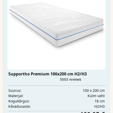
Supportho Premium 100x200 cm H2/H3
100 x 200 cm
Suurus:
Külm vaht
Materjal:
18 cm
Kogukõrgus:
H2/H3
Kõvadusaste: