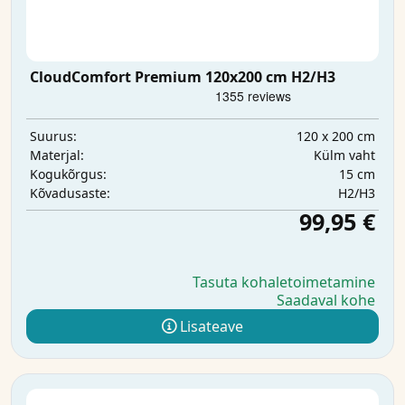
CloudComfort Premium 120x200 cm H2/H3
120 x 200 cm
Suurus:
Külm vaht
Materjal:
15 cm
Kogukõrgus:
H2/H3
Kõvadusaste:
99,95 €
Tasuta kohaletoimetamine
Saadaval kohe
Lisateave