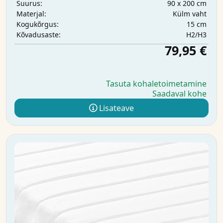
90 x 200 cm
Suurus:
Külm vaht
Materjal:
15 cm
Kogukõrgus:
H2/H3
Kõvadusaste:
79,95 €
Tasuta kohaletoimetamine
Saadaval kohe
Lisateave