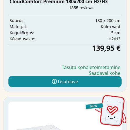
CloudComfort Premium 180x200 cm H2/H3
180 x 200 cm
Suurus:
Külm vaht
Materjal:
15 cm
Kogukõrgus:
H2/H3
Kõvadusaste:
139,95 €
Tasuta kohaletoimetamine
Saadaval kohe
Lisateave