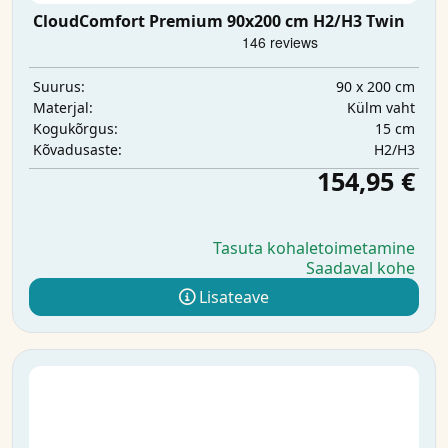
CloudComfort Premium 90x200 cm H2/H3 Twin
90 x 200 cm
Suurus:
Külm vaht
Materjal:
15 cm
Kogukõrgus:
H2/H3
Kõvadusaste:
154,95 €
Tasuta kohaletoimetamine
Saadaval kohe
Lisateave