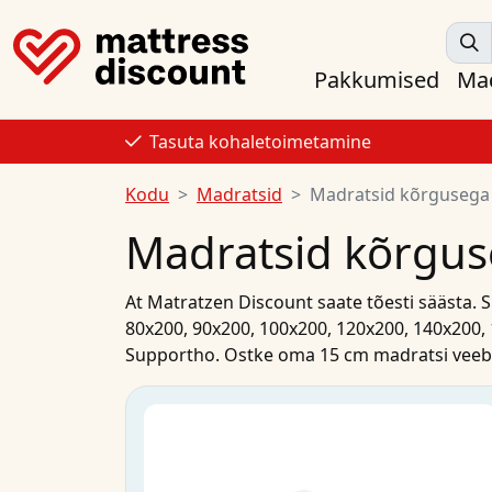
Pakkumised
Mad
Tasuta kohaletoimetamine
Kodu
Madratsid
Madratsid kõrgusega
Madratsid kõrgu
At
Matratzen Discount
saate tõesti säästa. 
80x200
,
90x200
,
100x200
,
120x200
,
140x200
,
Supportho
.
Ostke
oma
15 cm madratsi
veeb