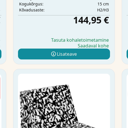
m
15 cm
Kogukõrgus:
3
H2/H3
Kõvadusaste:
€
144,95 €
e
Tasuta kohaletoimetamine
e
Saadaval kohe
Lisateave