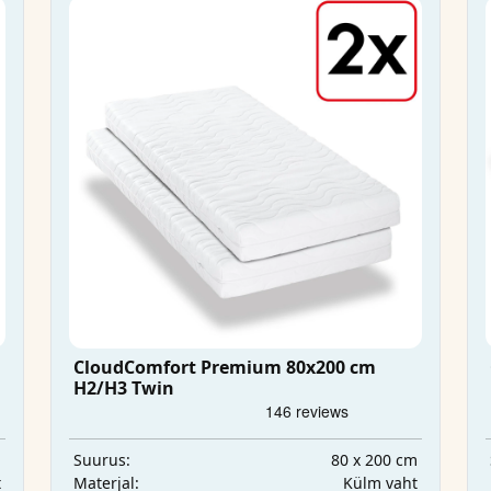
CloudComfort Premium 80x200 cm
H2/H3 Twin
m
80 x 200 cm
Suurus:
t
Külm vaht
Materjal: