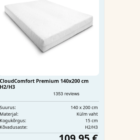
CloudComfort Premium 140x200 cm
H2/H3
140 x 200 cm
Suurus:
Külm vaht
Materjal:
15 cm
Kogukõrgus:
H2/H3
Kõvadusaste:
109,95 €