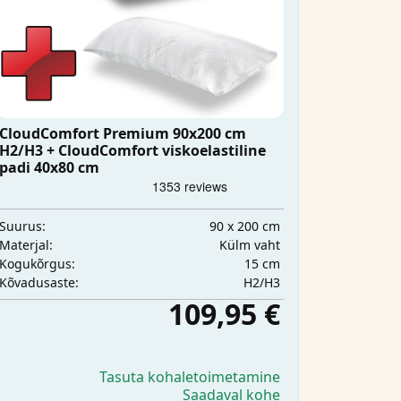
CloudComfort Premium 90x200 cm
H2/H3 + CloudComfort viskoelastiline
padi 40x80 cm
90 x 200 cm
Suurus:
Külm vaht
Materjal:
15 cm
Kogukõrgus:
H2/H3
Kõvadusaste:
109,95 €
Tasuta kohaletoimetamine
Saadaval kohe