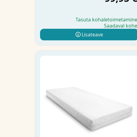
Tasuta kohaletoimetamin
Saadaval koh
Lisateave