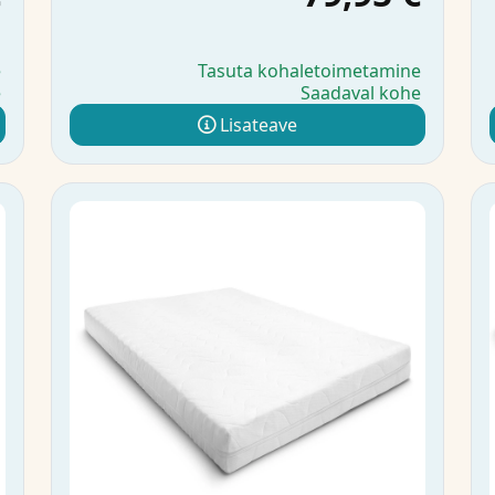
e
Tasuta kohaletoimetamine
e
Saadaval kohe
Lisateave