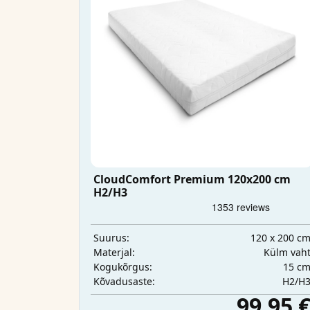
CloudComfort Premium 120x200 cm
H2/H3
120 x 200 c
Suurus:
Külm vah
Materjal:
15 c
Kogukõrgus:
H2/H
Kõvadusaste:
99,95 