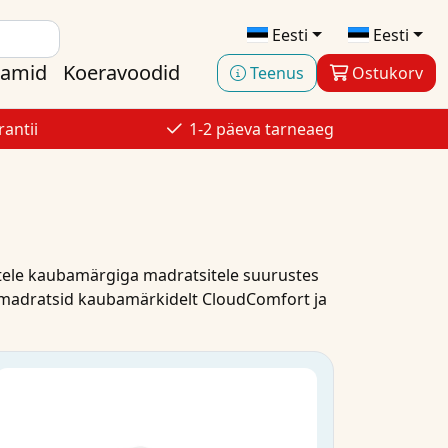
Eesti
Eesti
aamid
Koeravoodid
Teenus
Ostukorv
antii
1-2 päeva tarneaeg
tele
kaubamärgiga madratsitele
suurustes
madratsid
kaubamärkidelt
CloudComfort
ja