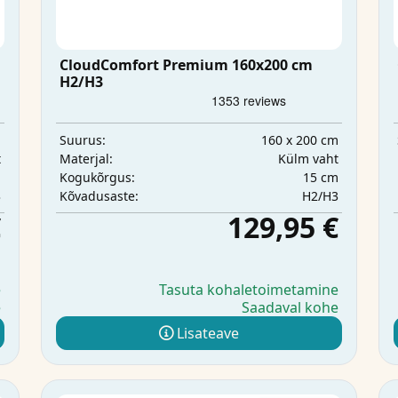
CloudComfort Premium 160x200 cm
H2/H3
m
160 x 200 cm
Suurus:
t
Külm vaht
Materjal:
m
15 cm
Kogukõrgus:
3
H2/H3
Kõvadusaste:
€
129,95 €
e
Tasuta kohaletoimetamine
e
Saadaval kohe
Lisateave