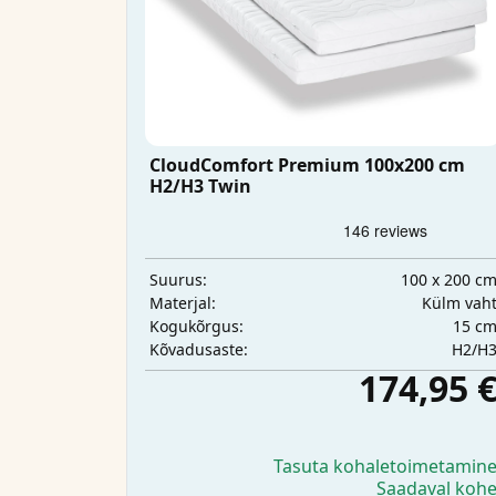
CloudComfort Premium 100x200 cm
H2/H3 Twin
100 x 200 c
Suurus:
Külm vah
Materjal:
15 c
Kogukõrgus:
H2/H
Kõvadusaste:
174,95 
Tasuta kohaletoimetamin
Saadaval koh