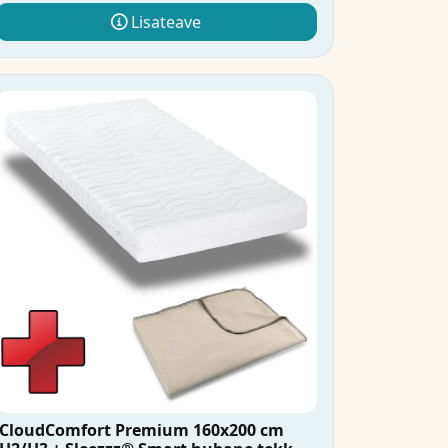
Lisateave
CloudComfort Premium 160x200 cm