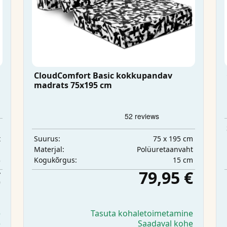
CloudComfort Basic kokkupandav
madrats 75x195 cm
m
t
75 x 195 cm
Suurus:
m
Polüuretaanvaht
Materjal:
3
15 cm
Kogukõrgus:
€
79,95 €
e
Tasuta kohaletoimetamine
e
Saadaval kohe