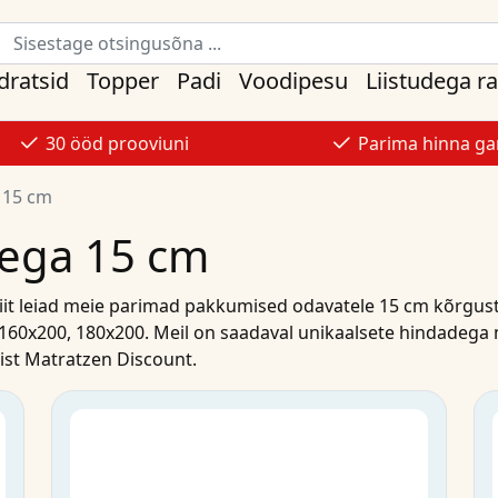
ratsid
Topper
Padi
Voodipesu
Liistudega r
30 ööd prooviuni
Parima hinna gar
 15 cm
sega 15 cm
Siit leiad meie parimad
pakkumised
odavatele
15 cm kõrgus
160x200
,
180x200
. Meil on saadaval unikaalsete hindadega
ist
Matratzen Discount.