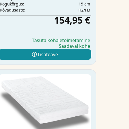
15 cm
Kogukõrgus:
H2/H3
Kõvadusaste:
154,95 €
Tasuta kohaletoimetamine
Saadaval kohe
Lisateave