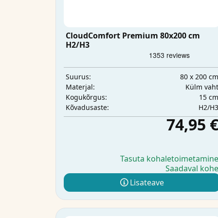
CloudComfort Premium 80x200 cm
H2/H3
80 x 200 c
Suurus:
Külm vah
Materjal:
15 c
Kogukõrgus:
H2/H
Kõvadusaste:
74,95 
Tasuta kohaletoimetamin
Saadaval koh
Lisateave