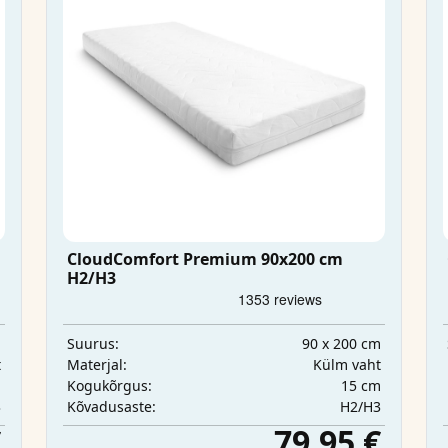
CloudComfort Premium 90x200 cm
H2/H3
m
90 x 200 cm
Suurus:
t
Külm vaht
Materjal:
m
15 cm
Kogukõrgus:
3
H2/H3
Kõvadusaste:
€
79,95 €