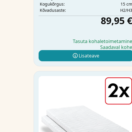
15 c
Kogukõrgus:
H2/H
Kõvadusaste:
89,95 
Tasuta kohaletoimetamin
Saadaval koh
Lisateave