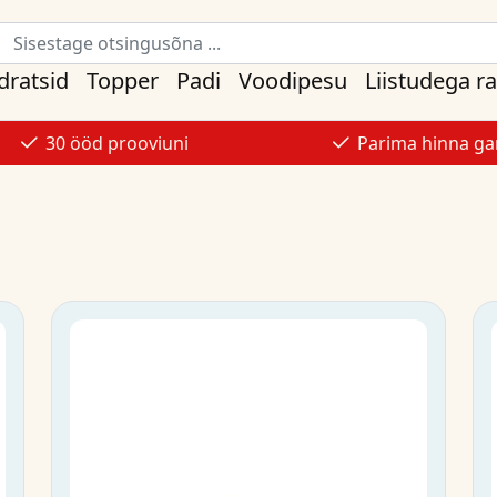
ratsid
Topper
Padi
Voodipesu
Liistudega r
30 ööd prooviuni
Parima hinna gar