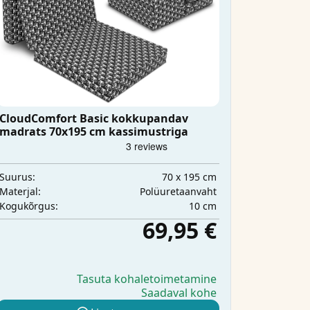
CloudComfort Basic kokkupandav
madrats 70x195 cm kassimustriga
70 x 195 cm
Suurus:
Polüuretaanvaht
Materjal:
10 cm
Kogukõrgus:
69,95 €
Tasuta kohaletoimetamine
Saadaval kohe