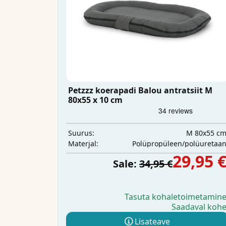
Petzzz koerapadi Balou antratsiit M
80x55 x 10 cm
M 80x55 c
Suurus:
Polüpropüleen/polüuretaa
Materjal:
29,95 
Sale:
34,95 €
Tasuta kohaletoimetamin
Saadaval koh
Lisateave