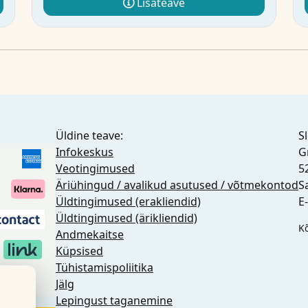
Lisateave
Üldine teave:
S
Infokeskus
G
Veotingimused
5
Äriühingud / avalikud asutused / võtmekontod
S
Üldtingimused (erakliendid)
E
Üldtingimused (ärikliendid)
K
Andmekaitse
Küpsised
Tühistamispoliitika
se
Jälg
Lepingust taganemine