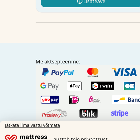
Lisateave
Me aktsepteerime:
Jätkata ilma vastu võtmata
Ettemak
austab teie privaatsust