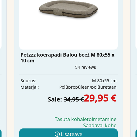
Petzzz koerapadi Balou beež M 80x55 x
10 cm
m
M 80x55 cm
Suurus:
n
Polüpropüleen/polüuretaan
Materjal:
€
29,95 €
Sale:
34,95 €
e
Tasuta kohaletoimetamine
e
Saadaval kohe
Lisateave