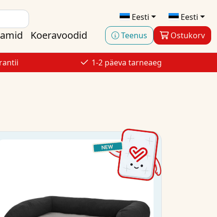
Eesti
Eesti
aamid
Koeravoodid
Teenus
Ostukorv
antii
1-2 päeva tarneaeg