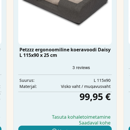
y
Petzzz ergonoomiline koeravoodi Daisy
L 115x90 x 25 cm
m
L 115x90
Suurus:
t
Visko vaht / mugavusvaht
Materjal:
€
99,95 €
e
Tasuta kohaletoimetamine
e
Saadaval kohe