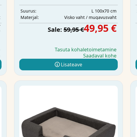
m
L 100x70 cm
Suurus:
t
Visko vaht / mugavusvaht
Materjal:
€
49,95 €
Sale:
59,95 €
e
Tasuta kohaletoimetamine
e
Saadaval kohe
Lisateave