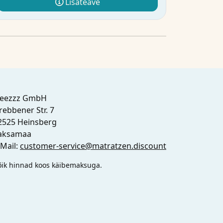
Lisateave
leezzz GmbH
rebbener Str. 7
2525 Heinsberg
aksamaa
-Mail:
customer-service@matratzen.discount
õik hinnad koos käibemaksuga.