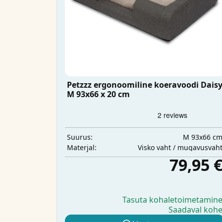
Petzzz ergonoomiline koeravoodi Dais
M 93x66 x 20 cm
M 93x66 c
Suurus:
Visko vaht / mugavusvah
Materjal:
79,95 
Tasuta kohaletoimetamin
Saadaval koh