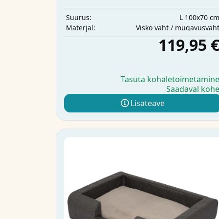
L 100x70 c
Suurus:
Visko vaht / mugavusvah
Materjal:
119,95 
Tasuta kohaletoimetamin
Saadaval koh
Lisateave