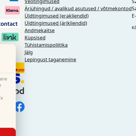
Veotingimused
5
Äriühingud / avalikud asutused / võtmekontod
S
Üldtingimused (erakliendid)
E
Üldtingimused (ärikliendid)
K
Andmekaitse
Küpsised
Tühistamispoliitika
se
Jälg
Lepingust taganemine
hane
e
Te