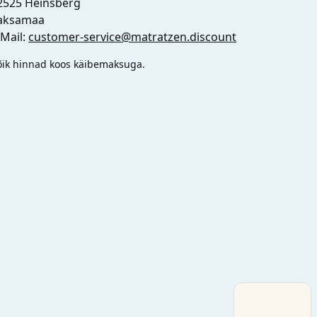
2525 Heinsberg
aksamaa
-Mail:
customer-service@matratzen.discount
õik hinnad koos käibemaksuga.