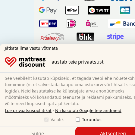
Jätkata ilma vastu võtmata
Ettemak
austab teie privaatsust
Meie laevanduspartnerid:
See veebileht kasutab küpsiseid, et tagada veebilehe nõueteko
toimimine (nt et salvestada kaupu oma ostukorvi või lihtsalt siss
logida). Neid kasutatakse ka külastajate arvu anonüümseks
mõõtmiseks või kohandatud teenuste ja reklaami pakkumiseks. 
võite need küpsised igal ajal keelata.
Sotsiaalmeedia:
·
Loe privaatsuspoliitikat
Nii kasutab Google teie andmeid
Vajalik
Turundus
Sulge
Aktsepteeri