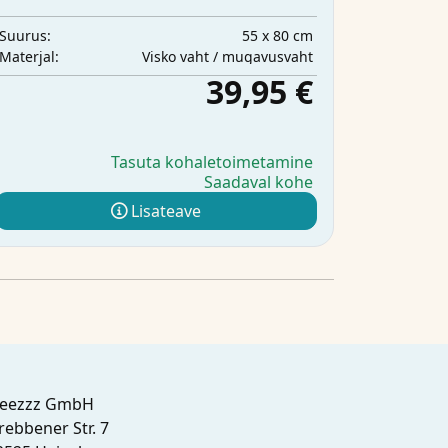
55 x 80 cm
Suurus:
Visko vaht / mugavusvaht
Materjal:
39,95 €
Tasuta kohaletoimetamine
Saadaval kohe
Lisateave
leezzz GmbH
rebbener Str. 7