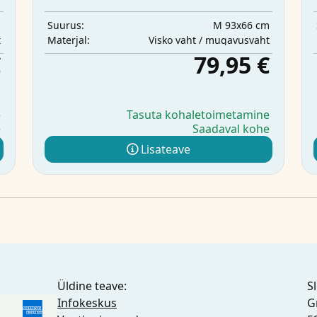
m
M 93x66 cm
Suurus:
t
Visko vaht / mugavusvaht
Materjal:
€
79,95 €
e
Tasuta kohaletoimetamine
e
Saadaval kohe
Lisateave
Üldine teave:
S
Infokeskus
G