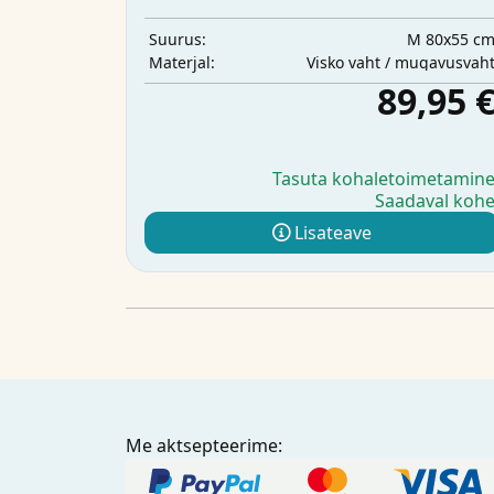
M 80x55 c
Suurus:
Visko vaht / mugavusvah
Materjal:
89,95 
Tasuta kohaletoimetamin
Saadaval koh
Lisateave
Me aktsepteerime: