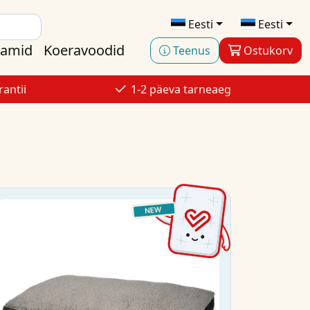
Eesti
Eesti
aamid
Koeravoodid
Teenus
Ostukorv
antii
1-2 päeva tarneaeg