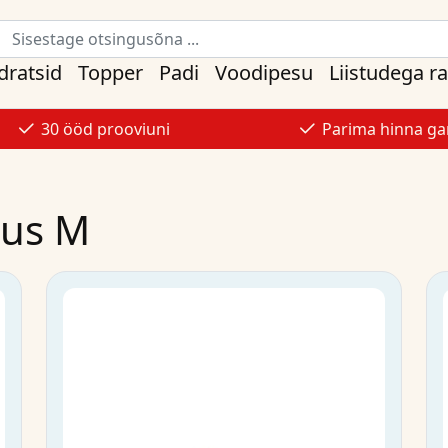
ratsid
Topper
Padi
Voodipesu
Liistudega r
30 ööd prooviuni
Parima hinna gar
rus M