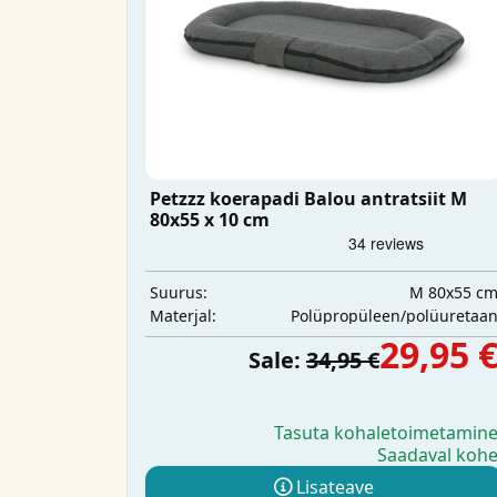
Petzzz koerapadi Balou antratsiit M
80x55 x 10 cm
M 80x55 c
Suurus:
Polüpropüleen/polüuretaa
Materjal:
29,95 
Sale:
34,95 €
Tasuta kohaletoimetamin
Saadaval koh
Lisateave