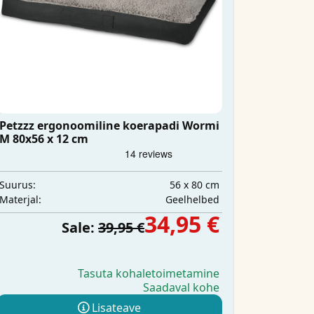
Petzzz ergonoomiline koerapadi Wormi
M 80x56 x 12 cm
56 x 80 cm
Suurus:
Geelhelbed
Materjal:
34,95 €
Sale:
39,95 €
Tasuta kohaletoimetamine
Saadaval kohe
Lisateave