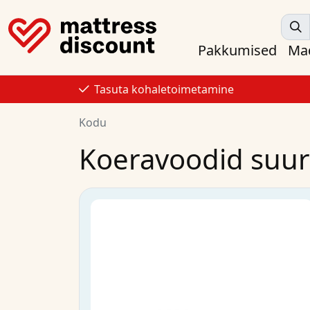
Pakkumised
Mad
Tasuta kohaletoimetamine
Kodu
Koeravoodid suu