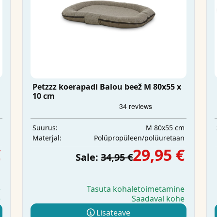
Petzzz koerapadi Balou beež M 80x55 x
10 cm
m
M 80x55 cm
Suurus:
n
Polüpropüleen/polüuretaan
Materjal:
€
29,95 €
Sale:
34,95 €
e
Tasuta kohaletoimetamine
e
Saadaval kohe
Lisateave